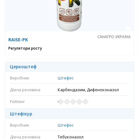
САНАГРО УКРАЇНА
RAISE-PK
Регулятори росту
Церкоштеф
Штефес
Карбендазим, Дифеноконазол
Штефікур
Штефес
Тебуконазол