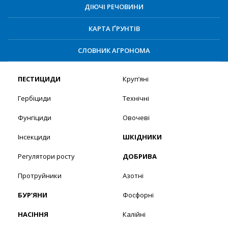
ДІЮЧІ РЕЧОВИНИ
КАРТА ҐРУНТІВ
СЛОВНИК АГРОНОМА
ПЕСТИЦИДИ
Круп’яні
Гербіциди
Технічні
Фунгіциди
Овочеві
Інсекциди
ШКІДНИКИ
Регулятори росту
ДОБРИВА
Протруйники
Азотні
БУР’ЯНИ
Фосфорні
НАСІННЯ
Калійні