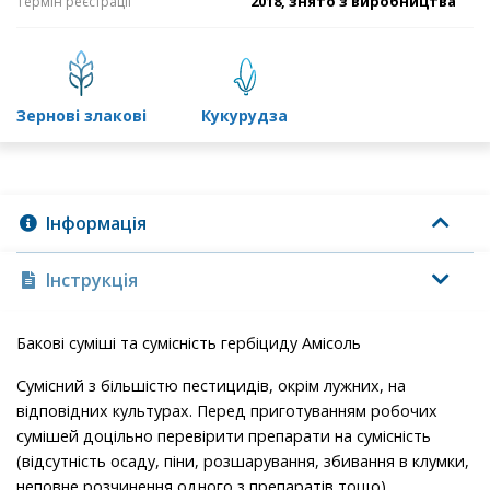
2018, знято з виробництва
Термін реєстрації
зернові злакові
кукурудза
Інформація
Інструкція
Бакові суміші та сумісність гербіциду Амісоль
Сумісний з більшістю пестицидів, окрім лужних, на
відповідних культурах. Перед приготуванням робочих
сумішей доцільно перевірити препарати на сумісність
(відсутність осаду, піни, розшарування, збивання в клумки,
неповне розчинення одного з препаратів тощо).