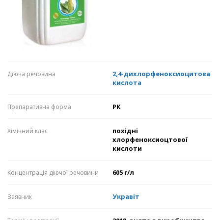
2,4-дихлорфеноксиоцитова
Діюча речовина
кислота
РК
Препаративна форма
похідні
Хімічний клас
хлорфеноксиоцтової
кислоти
605 г/л
Концентрація діючої речовини
Укравіт
Заявник