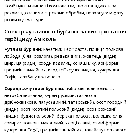
Комбінувати лише ті компоненти, що співпадають за
рекомендованими строками обробки, враховуючи фазу
розвитку культури.
Спектр чутливості бур’янів за використання
гербіциду Амісоль
Чутливі бур'яни
:
канатник Теофраста, гірчиця польова,
лобода (біла, розлога), редька дика, жовтець (види),
щириця (види), сходи падалиці соняшнику, ярі форми
грициків звичайних, кардарії крупковидної, кучерявця
Софії, талабану польового.
Середньочутливі бур'яни
:
амброзія полинолиста,
нетреба звичайна, курай руський, галінсога
дрібноквіткова, латук (дикий, татарський), осот городній
(види), осот жовтий польовий (види), осот рожевий
(види), будяк польовий, берізка польова, волошка синя,
сокирки польові, мак дикий, якірці сланкі, озимі форми
кучерявця Софії, грициків звичайних, талабану польового.