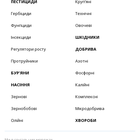
ПЕСТИЦИДИ
Круп’яні
Гербіциди
Технічні
Фунгіциди
Овочеві
Інсекциди
ШКІДНИКИ
Регулятори росту
ДОБРИВА
Протруйники
Азотні
БУР’ЯНИ
Фосфорні
НАСІННЯ
Калійні
Зернові
Комплексні
Зернобобові
Мікродобрива
Олійні
ХВОРОБИ
Ми в соціальних мережах