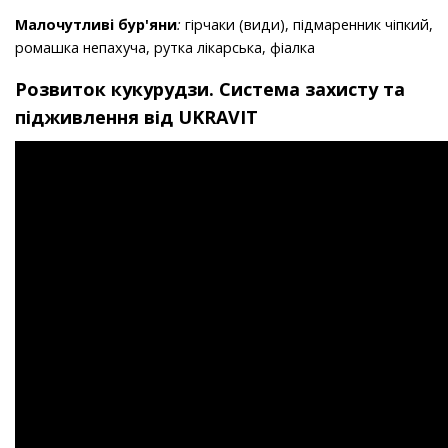
Малочутливі бур'яни
:
гірчаки (види), підмаренник чіпкий,
ромашка непахуча, рутка лікарська, фіалка
Розвиток кукурудзи. Система захисту та
підживлення від UKRAVIT