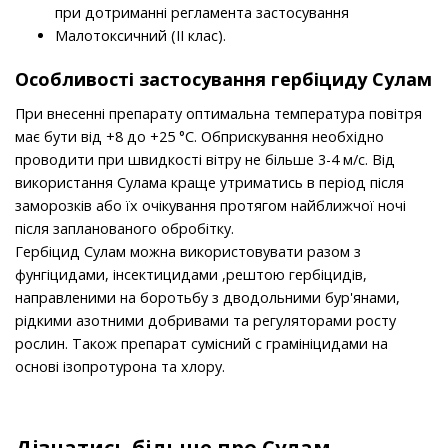
при дотриманні регламента застосування
Малотоксичний (II клас).
Особливості застосування гербіциду Сулам
При внесенні препарату оптимальна температура повітря
має бути від +8 до +25 °С. Обприскування необхідно
проводити при швидкості вітру не більше 3-4 м/с. Від
використання Сулама краще утриматись в період після
заморозків або їх очікування протягом найближчої ночі
після запланованого обробітку.
Гербіцид Сулам можна використовувати разом з
фунгіцидами, інсектицидами ,рештою гербіцидів,
направленими на боротьбу з дводольними бур'янами,
рідкими азотними добривами та регуляторами росту
рослин. Також препарат сумісний с грамініцидами на
основі ізопротурона та хлору.
Дізнатись більше про Сулам