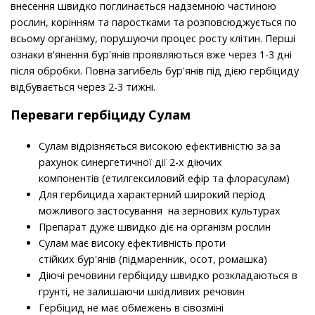
внесення швидко поглинається надземною частиною
рослин, корінням та паростками та розповсюджується по
всьому організму, порушуючи процес росту клітин. Перші
ознаки в'янення бур'янів проявляються вже через 1-3 дні
після обробки. Повна загибель бур'янів під дією гербіциду
відбувається через 2-3 тижні.
Переваги гербіциду Сулам
Сулам відрізняється високою ефективністю за за
рахунок синергетичної дії 2-х діючих
компонентів (етилгексиловий ефір та флорасулам)
Для гербицида характерний широкий період
можливого застосування на зернових культурах
Препарат дуже швидко діє на організм рослин
Сулам має високу ефективність проти
стійких бур'янів (підмаренник, осот, ромашка)
Діючі речовини гербіциду швидко розкладаються в
грунті, не залишаючи шкідливих речовин
Гербіцид не має обмежень в сівозміні