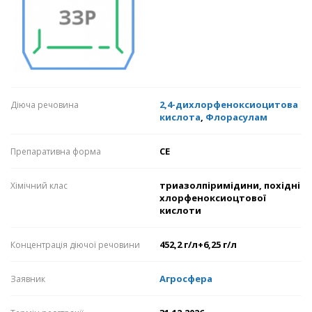
2,4-дихлорфеноксиоцитова
Діюча речовина
кислота
,
Флорасулам
СЕ
Препаративна форма
триазолпіримідини, похідні
Хімічний клас
хлорфеноксиоцтової
кислоти
452,2 г/л+6,25 г/л
Концентрація діючої речовини
Агросфера
Заявник