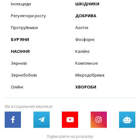
Інсекциди
ШКІДНИКИ
Регулятори росту
ДОБРИВА
Протруйники
Азотні
БУР’ЯНИ
Фосфорні
НАСІННЯ
Калійні
Зернові
Комплексні
Зернобобові
Мікродобрива
Олійні
ХВОРОБИ
Ми в соціальних мережах
Підписатися на розсилку