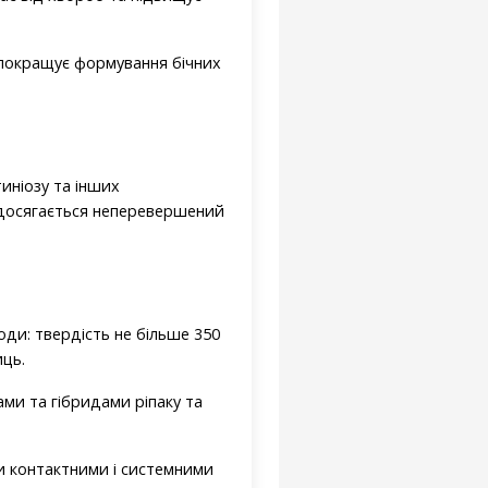
 покращує формування бічних
иніозу та інших
 досягається неперевершений
ди: твердість не більше 350
иць.
ми та гібридами ріпаку та
и контактними і системними