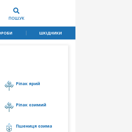
ПОШУК
ОРОБИ
ШКІДНИКИ
ріпак ярий
ріпак озимий
пшениця озима