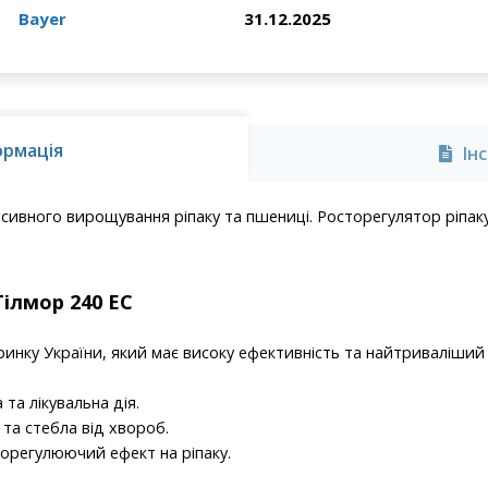
Bayer
31.12.2025
ормація
Ін
сивного вирощування ріпаку та пшениці. Росторегулятор ріпаку
ілмор 240 ЕС
инку України, який має високу ефективність та найтриваліший
та лікувальна дія.
та стебла від хвороб.
регулюючий ефект на ріпаку.