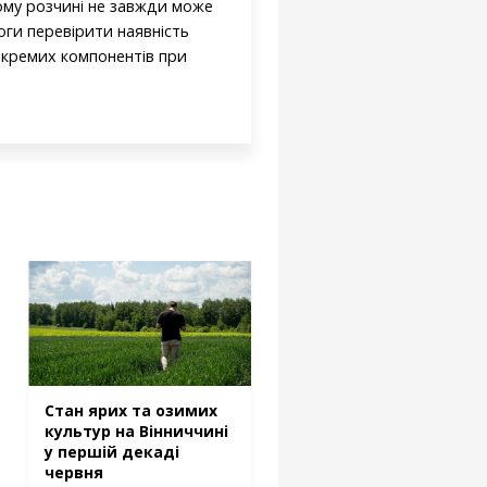
вому розчині не завжди може
оги перевірити наявність
окремих компонентів при
Стан ярих та озимих
культур на Вінниччині
у першій декаді
червня