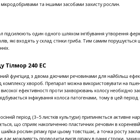
з мікродобривами та іншими засобами захисту рослин.
ол підсилюють один одного шляхом інгібування утворення фе
лів, які входять у склад стінки гриба. Тим самим порушується ці
нніх.
у Тілмор 240 ЕС
мний фунгіцид з двома діючими речовинами для найбільш ефект
д комплексу хвороб. Препарат можна використовувати на пшениці
ля високої ефективності проти захворювань колосу необхідно з
 відбувається інфікування колоса патогенами, тому в цей період
осінній період (3–5 листків культури) припиняється активне на
ється, що сприяє накопиченню пластичних речовин в кореневій
 шийка рослин ріпаку при цьому товстішає, а точка росту закл
 дає можливість проводити висів ріпаку в ранні строки, захищ