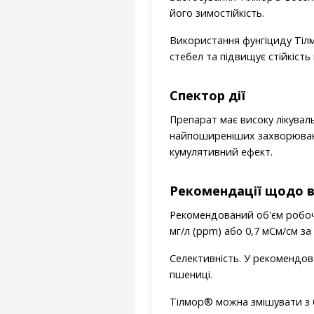
його зимостійкість.
Використання фунгіциду Тілм
стебел та підвищує стійкість
Спектор дії
Препарат має високу лікувал
найпоширеніших захворювань
кумулятивний ефект.
Рекомендації щодо 
Рекомендований об'єм робочо
мг/л (ррm) або 0,7 мСм/cм з
Селективність. У рекомендо
пшениці.
Тілмор® можна змішувати з 