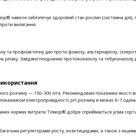
ор® навесні забезпечує здоровий стан рослин (системна дія),
 проти вилягання.
ьну та профілактичну дію проти фомозу, альтернаріозу, склерот
 ріпаку. Завдяки поєднанню протіоконазолу та тебуконазолу
використання
го розчину — 150–300 л/га. Рекомендовані показники якості во
а показником електропровідності; рН розчину в межах 6–7 один
ваних нормах витрати Тілмор® добре сприймається усіма сорта
багатьма регуляторами росту, інсектицидами, а також з іншим