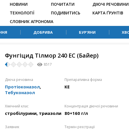
НОВИНИ
ПОЧИТАТИ
ДІЮЧІ РЕЧОВИНИ
ТЕХНОЛОГІЇ
ПОДИВИТИСЬ
КАРТА ҐРУНТІВ
СЛОВНИК АГРОНОМА
ННЯ
ДОБРИВА
БУР’ЯНИ
ХВ
Фунгіцид Тілмор 240 ЕС (Байер)
8517
Діюча речовина
Препаративна форма
Протіоконазол
,
КЕ
Тебуконазол
Хімічний клас
Концентрація діючої речовини
стробілурини, триазоли
80+160 г/л
Заявник
Термін реєстрації