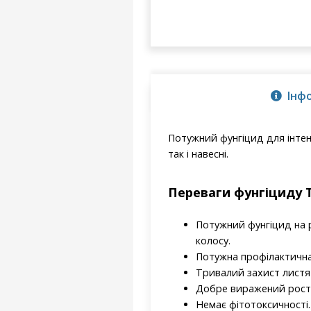
Інф
Потужний фунгіцид для інтен
так і навесні.
Переваги фунгіциду Т
Потужний фунгіцид на р
колосу.
Потужна профілактична 
Тривалий захист листя 
Добре виражений росто
Немає фітотоксичності.