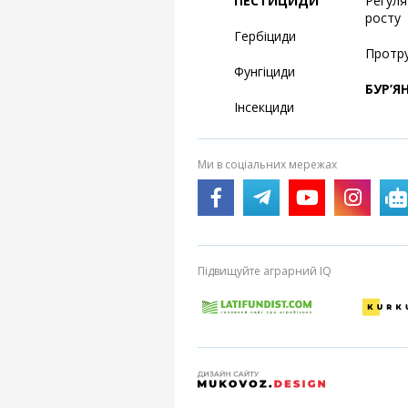
ПЕСТИЦИДИ
Регул
росту
Гербіциди
Протр
Фунгіциди
БУР’Я
Інсекциди
Ми в соціальних мережах
Підвищуйте аграрний IQ