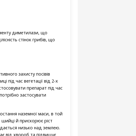
рменту диметилази, що
лісність стінок грибів, що
ивного захисту посівів
 під час вегетації від 2-х
астосовувати препарат під час
 потрібно застосувати
ростання наземної маси, в той
 шийці й прискорює ріст
адається низько над землею.
ає від хвороб та підвищує