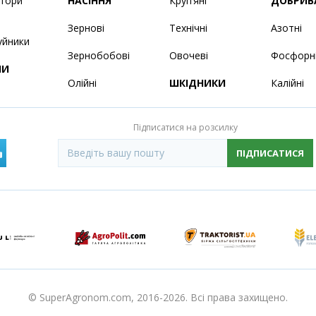
ятори
НАСІННЯ
Круп’яні
ДОБРИВ
Зернові
Технічні
Азотні
уйники
Зернобобові
Овочеві
Фосфорн
НИ
Олійні
ШКІДНИКИ
Калійні
Підписатися на розсилку
ПІДПИСАТИСЯ
© SuperAgronom.com, 2016-2026. Всі права захищено.