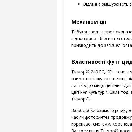
Відмінна змішуваність 
Механізм дії
Тебуконазол та протіоконаз
відповідає за біосинтез стеро
призводить до загибелі оста
Властивості фунгіцид
Тілмор® 240 EC, КЕ — систе
озимого ріпаку та пшениці ві
листків до кінця цвітіння. Д
цвітіння культури. Саме тоді
Тілмор®.
За обробки озимого ріпаку в 
час як фотосинтез продовжу
кореневої системи. Коренева
Застосування Тілмор® восени