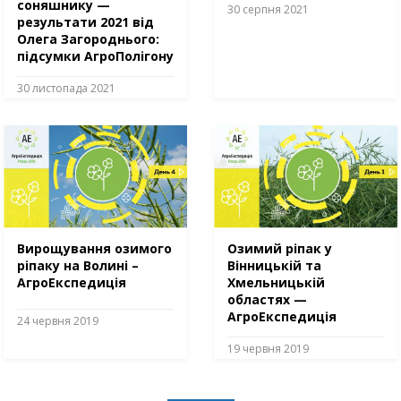
соняшнику —
30 серпня 2021
результати 2021 від
Олега Загороднього:
підсумки АгроПолігону
30 листопада 2021
Вирощування озимого
Озимий ріпак у
ріпаку на Волині –
Вінницькій тa
АгроЕкспедиція
Хмельницькій
облacтях —
AгроЕкспедиція
24 червня 2019
19 червня 2019