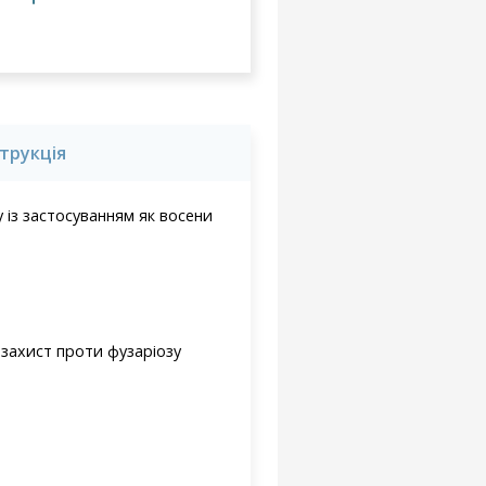
струкція
 із застосуванням як восени
 захист проти фузаріозу