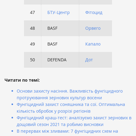
47
БТУ-Центр
Фітоцид
1093
48
BASF
Орвего
1080
49
BASF
Капало
1047
50
DEFENDA
Дот
1002
Читати по темі:
Основи захисту насіння. Важливість фунгіцидного
протруювання зернових культур восени
Фунгіцидний захист соняшника та сої. Оптимальна
кількість обробок у розрізі регіонів
Фунгіцидний краш-тест: аналізуємо захист зернових в
дощовий сезон 2021 та робимо висновки
В перервах між зливами: 7 фунгіцидних схем на