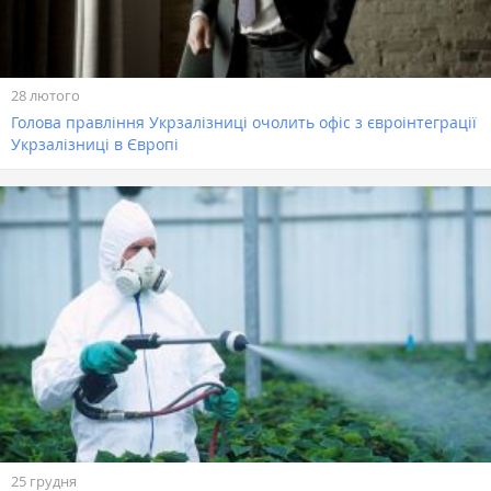
28 лютого
Голова правління Укрзалізниці очолить офіс з євроінтеграції
Укрзалізниці в Європі
25 грудня