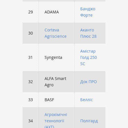
Банджо
29
ADAMA
1435
Форте
Corteva
Аканто
30
1431
Agriscience
Плюс 28
Амістар
31
Syngenta
Голд 250
1414
SC
ALFA Smart
32
Док ПРО
1406
Agro
33
BASF
Белліс
1361
Агрохімічні
34
технології
Полігард
1361
(АХТ)