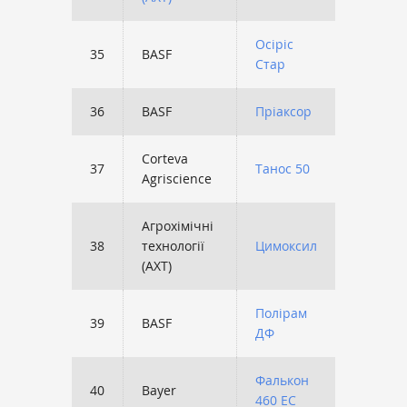
Осіріс
35
BASF
1361
Стар
36
BASF
Пріаксор
1295
Corteva
37
Танос 50
1241
Agriscience
Агрохімічні
38
технології
Цимоксил
1233
(АХТ)
Полірам
39
BASF
1200
ДФ
Фалькон
40
Bayer
1167
460 ЕС