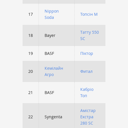
Nippon
17
Топсін М
2453
Soda
Татту 550
18
Bayer
2222
SC
19
BASF
Піктор
2136
Кемілайн
20
Фитал
2107
Агро
Кабріо
21
BASF
1987
Топ
Амістар
22
Syngenta
Екстра
1963
280 SC