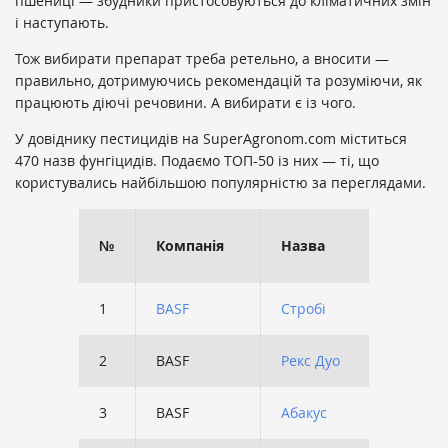
пшениці — збудники пристосовуються до кліматичних змін
і наступають.
Тож вибирати препарат треба ретельно, а вносити —
правильно, дотримуючись рекомендацій та розуміючи, як
працюють діючі речовини. А вибирати є із чого.
У довіднику пестицидів на SuperAgronom.com міститься
470 назв фунгіцидів. Подаємо ТОП-50 із них — ті, що
користувались найбільшою популярністю за переглядами.
К-сть
№
Компанія
Назва
перегл
1
BASF
Стробі
10147
2
BASF
Рекс Дуо
6836
3
BASF
Абакус
6152