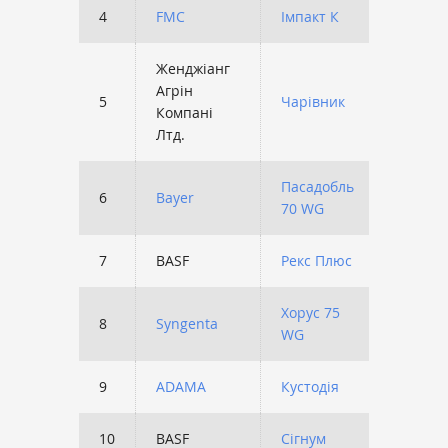
4
FMC
Імпакт К
5261
Женджіанг
Агрін
5
Чарівник
4626
Компані
Лтд.
Пасадобль
6
Bayer
4367
70 WG
7
BASF
Рекс Плюс
3859
Хорус 75
8
Syngenta
3769
WG
9
ADAMA
Кустодія
3224
10
BASF
Сігнум
3220