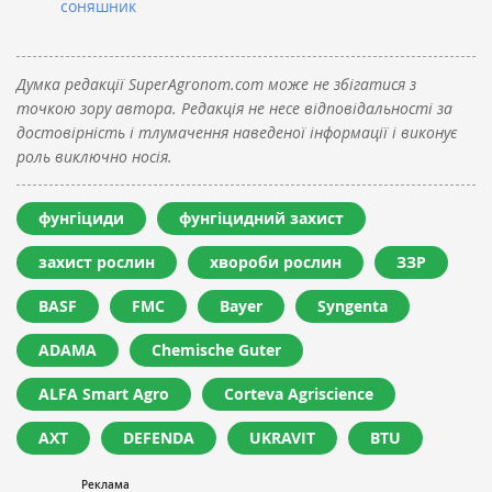
соняшник
Думка редакції SuperAgronom.com може не збігатися з
точкою зору автора. Редакція не несе відповідальності за
достовірність і тлумачення наведеної інформації і виконує
роль виключно носія.
фунгіциди
фунгіцидний захист
захист рослин
хвороби рослин
ЗЗР
BASF
FMC
Bayer
Syngenta
ADAMA
Chemische Guter
ALFA Smart Agro
Corteva Agriscience
АХТ
DEFENDA
UKRAVIT
BTU