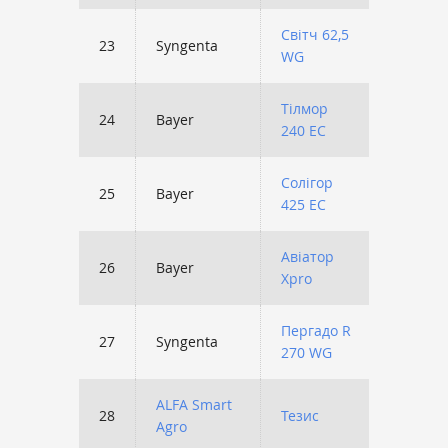
Світч 62,5
23
Syngenta
1831
WG
Тілмор
24
Bayer
1629
240 ЕС
Солігор
25
Bayer
1625
425 ЕС
Авіатор
26
Bayer
1546
Xpro
Пергадо R
27
Syngenta
1488
270 WG
ALFA Smart
28
Тезис
1464
Agro