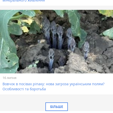
мінерального живлення
16 липня
Вовчок в посівах ріпаку: нова загроза українським полям?
Особливості та боротьба
БІЛЬШЕ