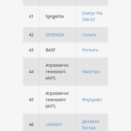
Елатус Ріа
41
Syngenta
1163
358 ЕС
42
DEFENDA
Сальто
1159
43
BASF
Ретенго
1150
Агрохімічні
44
технології
Маестро
1142
(АХТ)
Агрохімічні
45
технології
Флутривіт
1130
(АХТ)
Дезарал
46
UKRAVIT
1093
Екстра