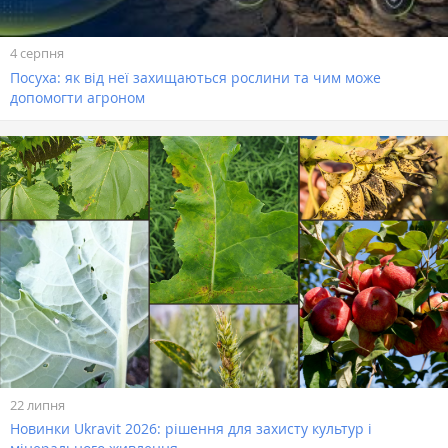
4 серпня
Посуха: як від неї захищаються рослини та чим може
допомогти агроном
22 липня
Новинки Ukravit 2026: рішення для захисту культур і