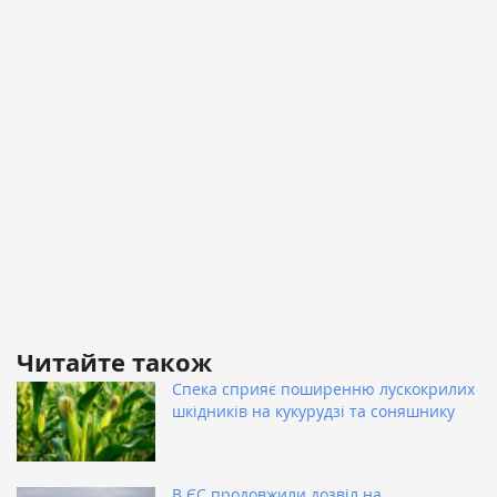
Читайте також
Спека сприяє поширенню лускокрилих
шкідників на кукурудзі та соняшнику
В ЄС продовжили дозвіл на