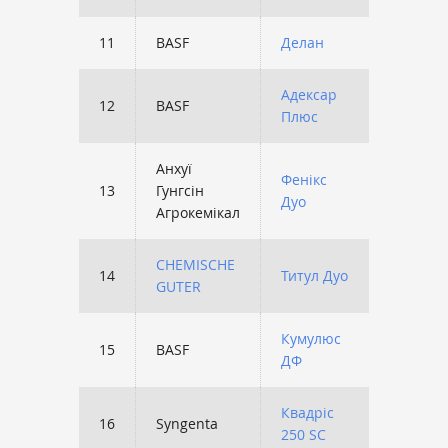
11
BASF
Делан
3220
Адексар
12
BASF
3158
Плюс
Анхуї
Фенікс
13
Гунгсін
2936
Дуо
Агрокемікал
CHEMISCHE
14
Титул Дуо
2754
GUTER
Кумулюс
15
BASF
2569
ДФ
Квадріс
16
Syngenta
2544
250 SC