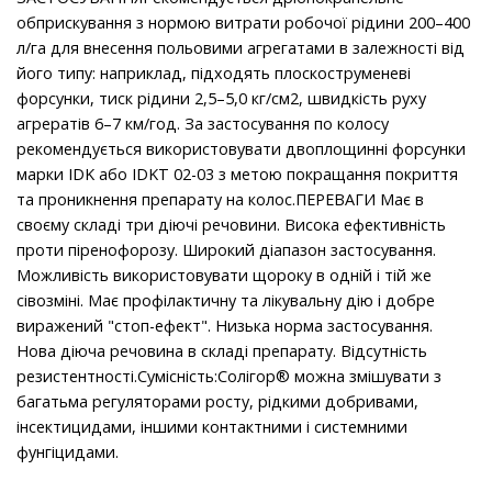
обприскування з нормою витрати робочої рідини 200–400
л/га для внесення польовими агрегатами в залежності від
його типу: наприклад, підходять плоскоструменеві
форсунки, тиск рідини 2,5–5,0 кг/см2, швидкість руху
агрератів 6–7 км/год. За застосування по колосу
рекомендується використовувати двоплощинні форсунки
марки IDK або IDKT 02-03 з метою покращання покриття
та проникнення препарату на колос.ПЕРЕВАГИ Має в
своєму складі три діючі речовини. Висока ефективність
проти піренофорозу. Широкий діапазон застосування.
Можливість використовувати щороку в одній і тій же
сівозміні. Має профілактичну та лікувальну дію і добре
виражений "стоп-ефект". Низька норма застосування.
Нова діюча речовина в складі препарату. Відсутність
резистентності.Сумісність:Солігор® можна змішувати з
багатьма регуляторами росту, рідкими добривами,
інсектицидами, іншими контактними і системними
фунгіцидами.