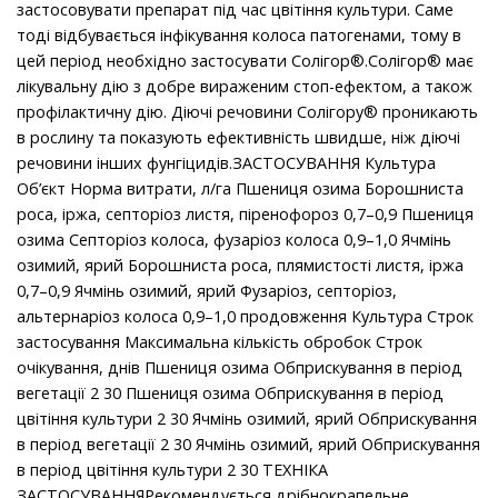
застосовувати препарат під час цвітіння культури. Саме
тоді відбувається інфікування колоса патогенами, тому в
цей період необхідно застосувати Солігор®.Солігор® має
лікувальну дію з добре вираженим стоп-ефектом, а також
профілактичну дію. Діючі речовини Солігору® проникають
в рослину та показують ефективність швидше, ніж діючі
речовини інших фунгіцидів.ЗАСТОСУВАННЯ Культура
Об’єкт Норма витрати, л/га Пшениця озима Борошниста
роса, іржа, септоріоз листя, піренофороз 0,7–0,9 Пшениця
озима Септоріоз колоса, фузаріоз колоса 0,9–1,0 Ячмінь
озимий, ярий Борошниста роса, плямистості листя, іржа
0,7–0,9 Ячмінь озимий, ярий Фузаріоз, септоріоз,
альтернаріоз колоса 0,9–1,0 продовження Культура Строк
застосування Максимальна кількість обробок Строк
очікування, днів Пшениця озима Обприскування в період
вегетації 2 30 Пшениця озима Обприскування в період
цвітіння культури 2 30 Ячмінь озимий, ярий Обприскування
в період вегетації 2 30 Ячмінь озимий, ярий Обприскування
в період цвітіння культури 2 30 ТЕХНІКА
ЗАСТОСУВАННЯРекомендується дрібнокрапельне