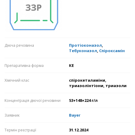
Протіоконазол
,
Діюча речовина
Тебуконазол
,
Спіроксамін
КЕ
Препаративна форма
спірокеталаміни,
Хімічний клас
триазолінтіони, триазоли
53+148+224 г/л
Концентрація діючої речовини
Bayer
Заявник
31.12.2024
Термін реєстрації