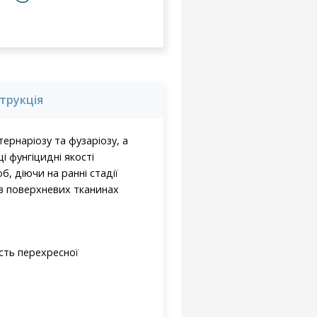
струкція
ернаріозу та фузаріозу, а
і фунгіцидні якості
, діючи на ранні стадії
 в поверхневих тканинах
ість перехресної