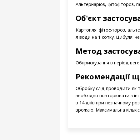
Альтернаріоз, фітофтороз, 
Об'єкт застосув
Картопля: фітофтороз, альтер
л води на 1 сотку. Цибуля: н
Метод застосув
Обприскування в період веге
Рекомендації щ
Обробку слід проводити як т
необхідно повторювати з інт
в 14 днів при незначному ро
врожаю. Максимальна кількіс