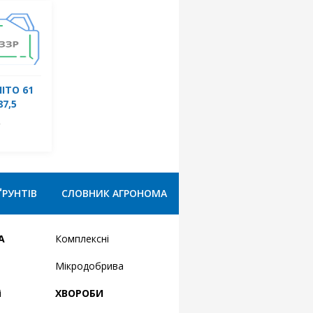
НІТО 61
87,5
R
ҐРУНТІВ
СЛОВНИК АГРОНОМА
А
Комплексні
Мікродобрива
і
ХВОРОБИ