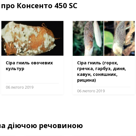
про Консенто 450 SC
Сіра гниль овочевих
Сіра гниль (горох,
культур
гречка, гарбуз, диня,
кавун, соняшник,
рицина)
06 лютого 2019
06 лютого 2019
за діючою речовиною