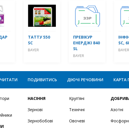
ДАР
ТАТТУ 550
ПРЕВІКУР
ІНФІ
SC
ЕНЕРДЖІ 840
SC, 6
SL
BAYER
BAYE
BAYER
ЧИТАТИ
ПОДИВИТИСЬ
ДІЮЧІ РЕЧОВИНИ
КАРТА 
ятори
НАСІННЯ
Круп’яні
ДОБРИВ
Зернові
Технічні
Азотні
уйники
Зернобобові
Овочеві
Фосфорн
НИ