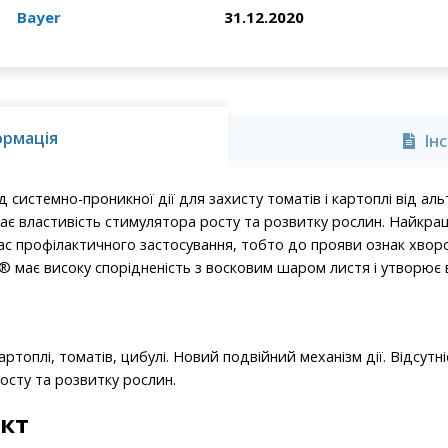
Bayer
31.12.2020
ормація
Ін
системно-проникної дії для захисту томатів і картоплі від альт
ає властивість стимулятора росту та розвитку рослин. Найкращ
с профілактичного застосування, тобто до прояви ознак хвороб
® має високу спорідненість з восковим шаром листя і утворює
топлі, томатів, цибулі. Новий подвійний механізм дії. Відсутн
осту та розвитку рослин.
кт