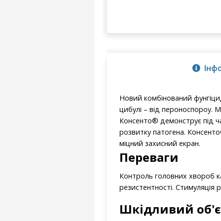
Інф
Новий комбінований фунгіцид 
цибулі – від пероноспороу. М
Консенто® демонструє під ча
розвитку патогена. Консенто
міцний захисний екран.
Переваги
Контроль головних хвороб кар
резистентності. Стимуляція р
Шкідливий об'є