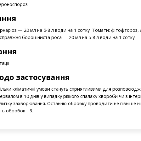
пероноспороз
ання
наріоз — 20 мл на 5-8 л води на 1 сотку. Томати: фітофтороз, 
есправжня борошниста роса — 20 мл на 5-8 л води на 1 сотку.
ання
тації
одо застосування
ільки кліматичні умови стануть сприятливими для розповсюдже
ервалом в 10 днів у випадку різкого спалаху хвороби чи з інт
звитку захворювання. Останню обробку проводити не пізніше ні
ть обробок _ 3.