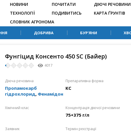
НОВИНИ
ПОЧИТАТИ
ДІЮЧІ РЕЧОВИНИ
ТЕХНОЛОГІЇ
ПОДИВИТИСЬ
КАРТА ҐРУНТІВ
СЛОВНИК АГРОНОМА
ННЯ
ДОБРИВА
БУР’ЯНИ
ХВ
Фунгіцид Консенто 450 SC (Байер)
4017
Діюча речовина
Препаративна форма
Пропамокарб
КС
гідрохлорид
,
Фенамідон
Хімічний клас
Концентрація діючої речовини
75+375 г/л
Заявник
Термін реєстрації