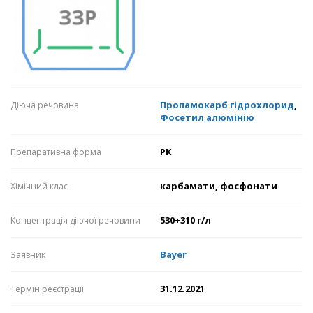
Пропамокарб гідрохлорид
,
Діюча речовина
Фосетил алюмінію
РК
Препаративна форма
карбамати, фосфонати
Хімічний клас
530+310 г/л
Концентрація діючої речовини
Bayer
Заявник
31.12.2021
Термін реєстрації