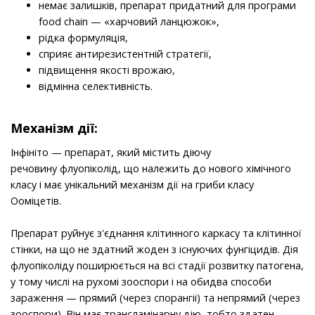
немає залишків, препарат придатний для програми
food chain — «харчовий ланцюжок»,
рідка формуляція,
сприяє антирезистентній стратегії,
підвищення якості врожаю,
відмінна селективність.
Механізм дії:
Інфініто — препарат, який містить діючу
речовину флуопіколід, що належить до нового хімічного
класу і має унікальний механізм дії на гриби класу
Ооміцетів.
Препарат руйнує з'єднання клітинного каркасу та клітинної
стінки, на що не здатний жоден з існуючих фунгіцидів. Дія
флуопіколіду поширюється на всі стадії розвитку патогена,
у тому числі на рухомі зооспори і на обидва способи
зараження — прямий (через спорангіі) та непрямий (через
зооспори). Він має трансламінарну дію, тобто здатен