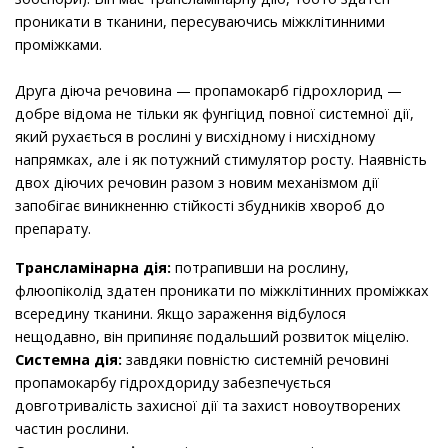
проникати в тканини, пересуваючись міжклітинними
проміжками.
Друга діюча речовина — пропамокарб гідрохлорид —
добре відома не тільки як фунгіцид повної системної дії,
який рухається в рослині у висхідному і нисхідному
напрямках, але і як потужний стимулятор росту. Наявність
двох діючих речовин разом з новим механізмом дії
запобігає виникненню стійкості збудників хвороб до
препарату.
Трансламінарна дія:
потрапивши на рослину,
флюопіколід здатен проникати по міжклітинних проміжках
всередину тканини. Якщо зараження відбулося
нещодавно, він припиняє подальший розвиток міцелію.
Системна дія:
завдяки повністю системній речовині
пропамокарбу гідрохдориду забезпечується
довготривалість захисної дії та захист новоутворених
частин рослини.