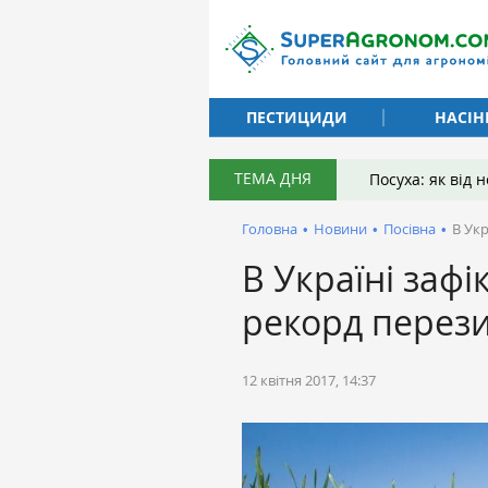
ПЕСТИЦИДИ
НАСІН
ТЕМА ДНЯ
Посуха: як від
Головна
•
Новини
•
Посівна
•
В Ук
В Україні заф
рекорд перези
12 квітня 2017, 14:37