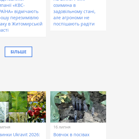
панії «КВС-
озимина в
РАЇНА» відмічають
задовільному стані,
рошу перезимівлю
але агрономи не
паку в Житомирській
поспішають радіти
асті
БІЛЬШЕ
липня
16 липня
инки Ukravit 2026:
Вовчок в посівах