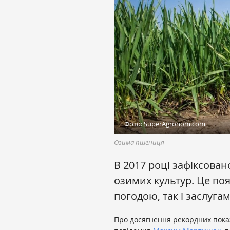
Фото: SuperAgronom.com
Озима пшениця
В 2017 році зафіксован
озимих культур. Це по
погодою, так і заслуга
Про досягнення рекордних показ