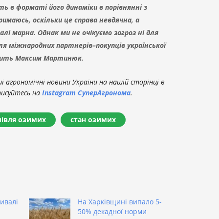
ть в форматі його динаміки в порівнянні з
имаюсь, оскільки це справа невдячна, а
лі марна. Однак ми не очікуємо загроз ні для
для міжнародних партнерів–покупців української
ворить Максим Мартинюк.
 агрономічні новини України на нашій сторінці в
писуйтесь на
Instagram СуперАгронома
.
івля озимих
стан озимих
ивалі
На Харківщині випало 5-
50% декадної норми