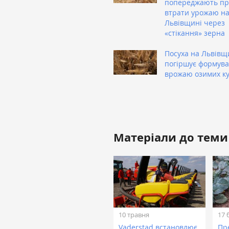
попереджають пр
втрати урожаю н
Львівщині через
«стікання» зерна
Посуха на Львівщ
погіршує формув
врожаю озимих ку
Матеріали до теми
10 травня
17 
Vaderstad встановлює
Пр