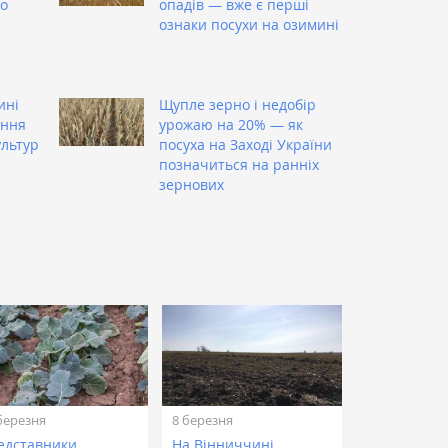
о
опадів — вже є перші
а
ознаки посухи на озимині
ині
Щупле зерно і недобір
ання
урожаю на 20% — як
льтур
посуха на Заході України
позначиться на ранніх
зернових
березня
8 березня
едставники
На Вінниччині