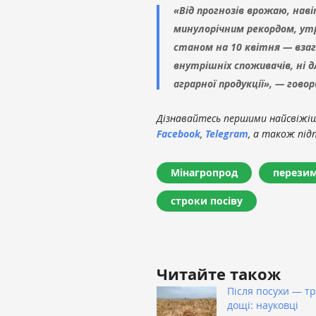
«Від прогнозів врожаю, наві
минулорічним рекордом, утр
станом на 10 квітня — взага
внутрішніх споживачів, ні 
аграрної продукції», — го
Дізнавайтесь першими найсвіжіші
Facebook
,
Telegram
, а також під
Мінагропрод
перезим
строки посіву
Читайте також
Після посухи — тр
дощі: науковці