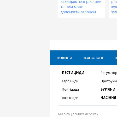
захищаються рослини
рі
та чим може
кул
допомогти агроном
жи
НОВИНИ
ТЕХНОЛОГІЇ
П
ПЕСТИЦИДИ
Регулятор
Гербіциди
Протруйн
Фунгіциди
БУР’ЯНИ
Інсекциди
НАСІННЯ
Ми в соціальних мережах