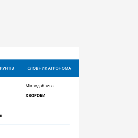
ҐРУНТІВ
СЛОВНИК АГРОНОМА
Мікродобрива
ХВОРОБИ
і