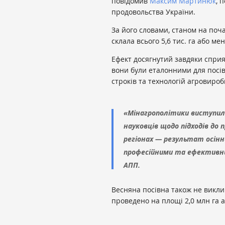
повідомив
Максим Мартинюк
, 
продовольства України.
За його словами, станом на поч
склала всього 5,6 тис. га або ме
Ефект досягнутий завдяки спри
вони були еталонними для посі
строків та технологій агровиро
«Мінагрополітики виступил
науковців щодо підходів до
регіонах — результат осіннь
професійними та ефективни
АПП.
Весняна посівна також не викли
проведено на площі 2,0 млн га аб