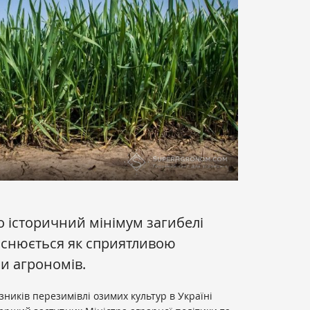
о історичний мінімум загибелі
яснюється як сприятливою
ми агрономів.
ників перезимівлі озимих культур в Україні