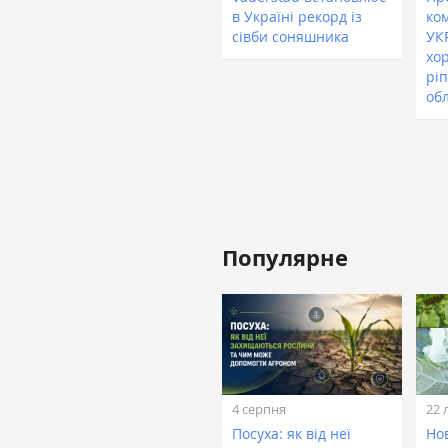
в Україні рекорд із
ком
сівби соняшника
УК
хо
рі
обл
Популярне
4 серпня
22 
Посуха: як від неї
Нов