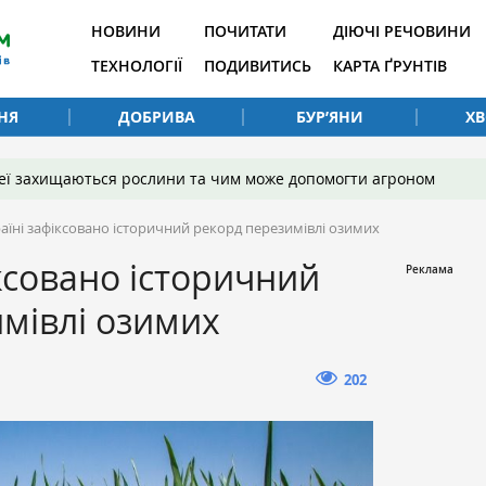
НОВИНИ
ПОЧИТАТИ
ДІЮЧІ РЕЧОВИНИ
ТЕХНОЛОГІЇ
ПОДИВИТИСЬ
КАРТА ҐРУНТІВ
НЯ
ДОБРИВА
БУР’ЯНИ
Х
 неї захищаються рослини та чим може допомогти агроном
раїні зафіксовано історичний рекорд перезимівлі озимих
іксовано історичний
мівлі озимих
202