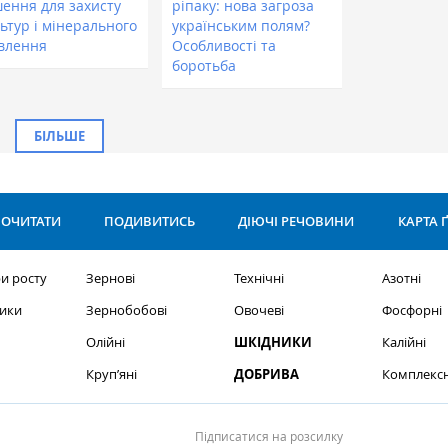
шення для захисту
ріпаку: нова загроза
ьтур і мінерального
українським полям?
влення
Особливості та
боротьба
БІЛЬШЕ
ОЧИТАТИ
ПОДИВИТИСЬ
ДІЮЧІ РЕЧОВИНИ
КАРТА 
и росту
Зернові
Технічні
Азотні
ики
Зернобобові
Овочеві
Фосфорні
Олійні
ШКІДНИКИ
Калійні
Круп’яні
ДОБРИВА
Комплексн
Підписатися на розсилку