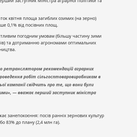
перший заступник Міністра аграрної політики та
аток квітня площа загиблих озимих (на зерно)
нше 0,1% від посівних площ.
ятливим погодним умовам (більшу частину зими
вів) та дотриманню агрономами оптимальних
бництва.
о ретранслятором рекомендацій аграрних
 проведення робіт сільгосптоваровиробникам в
ої кампанії свідчить про те, що вони були
ми», — вважає перший заступник міністра
кає занепокоєння: посів ранніх зернових культур
о 83% до плану (2,4 млн га).