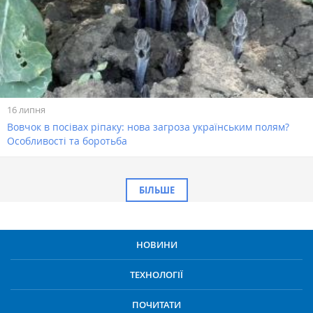
16 липня
Вовчок в посівах ріпаку: нова загроза українським полям?
Особливості та боротьба
БІЛЬШЕ
НОВИНИ
ТЕХНОЛОГІЇ
ПОЧИТАТИ