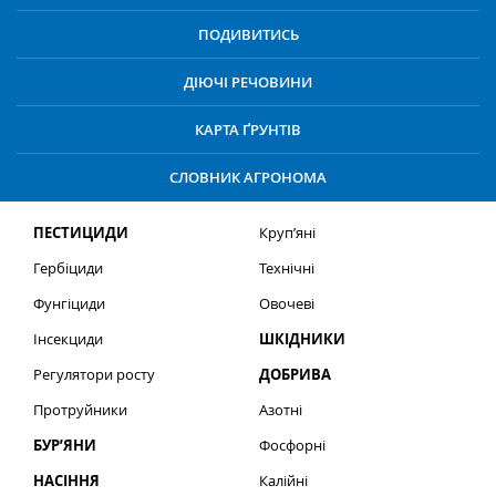
ПОДИВИТИСЬ
ДІЮЧІ РЕЧОВИНИ
КАРТА ҐРУНТІВ
СЛОВНИК АГРОНОМА
ПЕСТИЦИДИ
Круп’яні
Гербіциди
Технічні
Фунгіциди
Овочеві
Інсекциди
ШКІДНИКИ
Регулятори росту
ДОБРИВА
Протруйники
Азотні
БУР’ЯНИ
Фосфорні
НАСІННЯ
Калійні