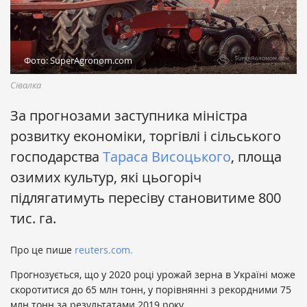
Фото: SuperAgronom.com
Сівалка
За прогнозами заступника міністра
розвитку економіки, торгівлі і сільського
господарства
Тараса Висоцького
, площа
озимих культур, які цьогоріч
підлягатимуть пересіву становитиме 800
тис. га.
Про це пише
reuters.com.
Прогнозується, що у 2020 році урожай зерна в Україні може
скоротитися до 65 млн тонн, у порівнянні з рекордними 75
млн тонн за результатами 2019 року.