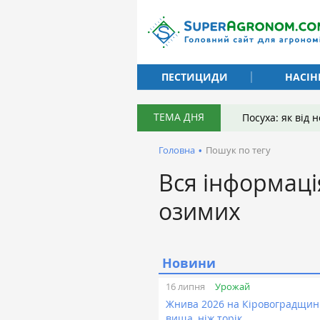
ПЕСТИЦИДИ
НАСІН
ТЕМА ДНЯ
Посуха: як від
Головна
•
Пошук по тегу
Вся інформаці
озимих
Новини
Урожай
16 липня
Жнива 2026 на Кіровоградщині
вища, ніж торік