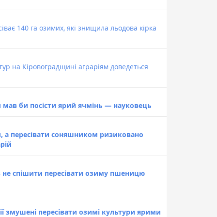
ває 140 га озимих, які знищила льодова кірка
ьтур на Кіровоградщині аграріям доведеться
и мав би посісти ярий ячмінь — науковець
и, а пересівати соняшником ризиковано
рій
в не спішити пересівати озиму пшеницю
ії змушені пересівати озимі культури ярими