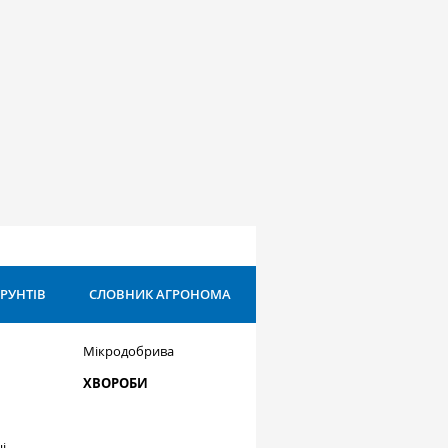
ҐРУНТІВ
СЛОВНИК АГРОНОМА
Мікродобрива
ХВОРОБИ
і