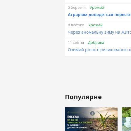
Урожай
5 березня
Аграріям доведеться пересія
Урожай
8 лютого
Через аномальну зиму на Жит
Добрива
11 квітня
Озимий ріпак є ризикованою к
Популярне