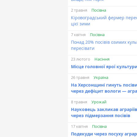
Посівна
2 травня
Кіровоградський фермер пересі
цієї зими
Посівна
7 квітня
Понад 20% посівів озимих кул
пересівати
Насіння
23 лютого
Місце головної ярої культур
Україна
26 травня
На Херсонщині гинуть посів
через дефіцит вологи — агра
Урожай
8 травня
Науковець закликав аграрії
через підмерзання посівів
Посівна
17 квітня
Подекуди через посуху аграр