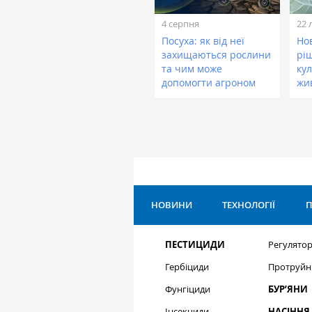
4 серпня
22 
Посуха: як від неї
Нов
захищаються рослини
рі
та чим може
кул
допомогти агроном
жи
НОВИНИ
ТЕХНОЛОГІЇ
П
ПЕСТИЦИДИ
Регулятор
Гербіциди
Протруйн
Фунгіциди
БУР’ЯНИ
Інсекциди
НАСІННЯ