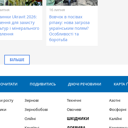
липня
16 липня
инки Ukravit 2026:
Вовчок в посівах
шення для захисту
ріпаку: нова загроза
ьтур і мінерального
українським полям?
влення
Особливості та
боротьба
БІЛЬШЕ
ОЧИТАТИ
ПОДИВИТИСЬ
ДІЮЧІ РЕЧОВИНИ
КАРТА 
и росту
Зернові
Технічні
Азотні
ики
Зернобобові
Овочеві
Фосфорні
Олійні
ШКІДНИКИ
Калійні
Круп’яні
ДОБРИВА
Комплексн