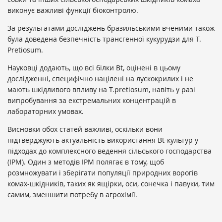
виконує важливі функції біоконтролю.
За результатами досліджень бразильськими вченими також
була доведена безпечність трансгенної кукурудзи для T.
Pretiosum.
Науковці додають, що всі білки Bt, оцінені в цьому
дослідженні, специфічно націлені на лускокрилих і не
мають шкідливого впливу на T.pretiosum, навіть у разі
випробування за екстремальних концентрацій в
лабораторних умовах.
Висновки обох статей важливі, оскільки вони
підтверджують актуальність використання Bt-культур у
підходах до комплексного ведення сільського господарства
(IPM). Один з методів IPM полягає в тому, щоб
розмножувати і зберігати популяції природних ворогів
комах-шкідників, таких як ящірки, оси, сонечка і павуки, тим
самим, зменшити потребу в агрохімії.