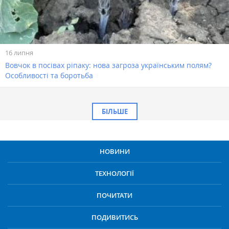
16 липня
Вовчок в посівах ріпаку: нова загроза українським полям?
Особливості та боротьба
БІЛЬШЕ
НОВИНИ
ТЕХНОЛОГІЇ
ПОЧИТАТИ
ПОДИВИТИСЬ