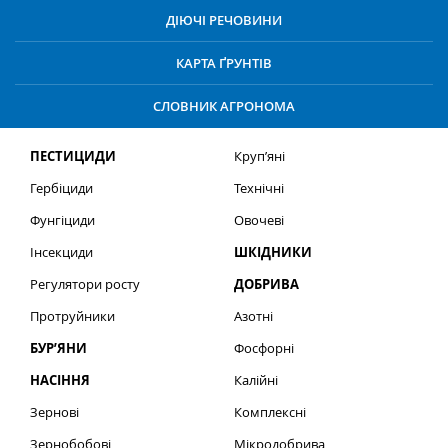
ДІЮЧІ РЕЧОВИНИ
КАРТА ҐРУНТІВ
СЛОВНИК АГРОНОМА
ПЕСТИЦИДИ
Круп’яні
Гербіциди
Технічні
Фунгіциди
Овочеві
Інсекциди
ШКІДНИКИ
Регулятори росту
ДОБРИВА
Протруйники
Азотні
БУР’ЯНИ
Фосфорні
НАСІННЯ
Калійні
Зернові
Комплексні
Зернобобові
Мікродобрива