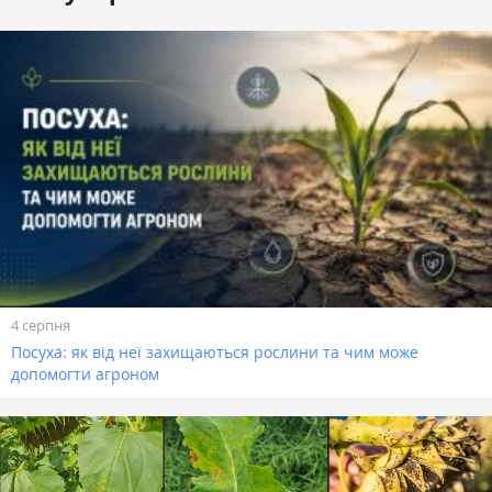
4 серпня
Посуха: як від неї захищаються рослини та чим може
допомогти агроном