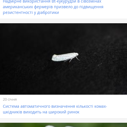
Надмірне використання Bt-кукурудзи в сівозмінах
американських фермерів призвело до підвищення
резистентності у діабротики
20 січня
Система автоматичного визначення кількості комах-
шкідників виходить на широкий ринок