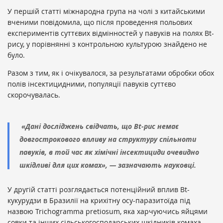
У першій статті міжнародна група на чолі з китайськими
вченими повідомила, що після проведення польових
експериментів суттєвих відмінностей у павуків на полях Bt-
рису, у порівнянні з контрольною культурою знайдено не
було.
Разом з тим, як і очікувалося, за результатами обробки обох
полів інсектицидними, популяції павуків суттєво
скорочувалась.
«Дані досліджень свідчать, що Bt-рис немає
довгострокового впливу на структуру спільноти
павуків, в той час як хімічні інсектициди очевидно
шкідливі для цих комах», — зазначають науковці.
У другій статті розглядається потенційний вплив Bt-
кукурудзи в Бразилії на крихітну осу-паразитоїда під
назвою Trichogramma pretiosum, яка харчуючись яйцями
совки та інших сільськогосподарських шкідників комаха