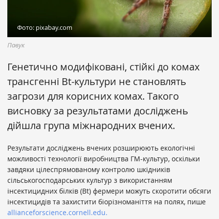
Фото: pixabay.com
Павук
Генетично модифіковані, стійкі до комах
трансгенні Bt-культури не становлять
загрози для корисних комах. Такого
висновку за результатами досліджень
дійшла група міжнародних вчених.
Результати досліджень вчених розширюють екологічні
можливості технології виробництва ГМ-культур, оскільки
завдяки цілеспрямованому контролю шкідників
сільськогосподарських культур з використанням
інсектицидних білків (Bt) фермери можуть скоротити обсяги
інсектицидів та захистити біорізноманіття на полях, пише
allianceforscience.cornell.edu.