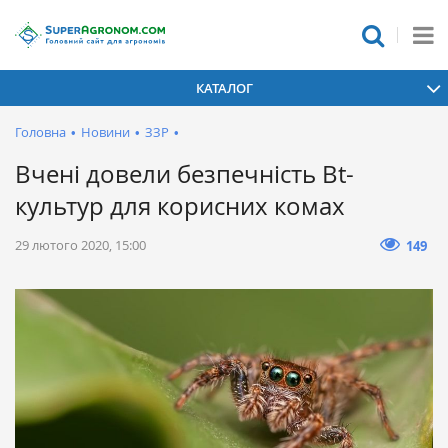
КАТАЛОГ
Головна
•
Новини
•
ЗЗР
•
Вчені довели безпечність Bt-
культур для корисних комах
29 лютого 2020, 15:00
149