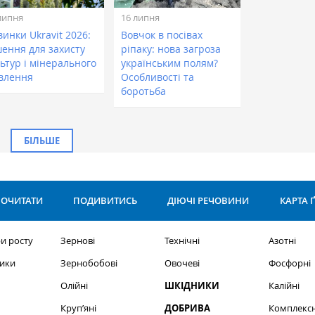
липня
16 липня
инки Ukravit 2026:
Вовчок в посівах
шення для захисту
ріпаку: нова загроза
ьтур і мінерального
українським полям?
влення
Особливості та
боротьба
БІЛЬШЕ
ОЧИТАТИ
ПОДИВИТИСЬ
ДІЮЧІ РЕЧОВИНИ
КАРТА 
и росту
Зернові
Технічні
Азотні
ики
Зернобобові
Овочеві
Фосфорні
Олійні
ШКІДНИКИ
Калійні
Круп’яні
ДОБРИВА
Комплексн