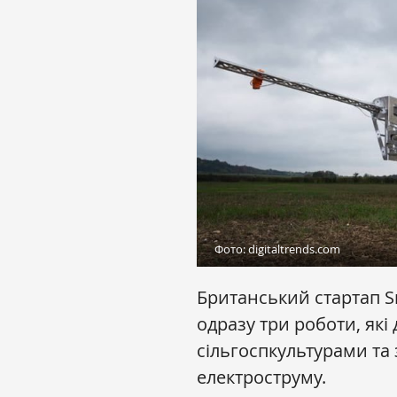
Фото: digitaltrends.com
Британський стартап S
одразу три роботи, які
сільгоспкультурами та
електроструму.