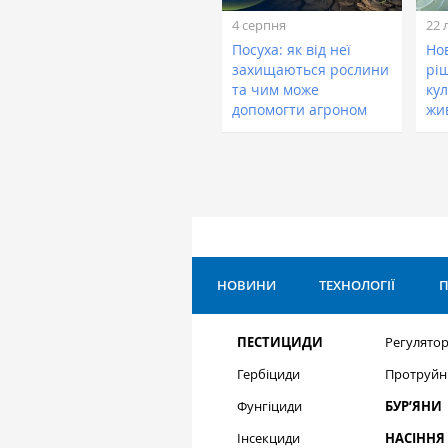
4 серпня
22 
Посуха: як від неї
Нов
захищаються рослини
рі
та чим може
кул
допомогти агроном
жи
НОВИНИ
ТЕХНОЛОГІЇ
П
ПЕСТИЦИДИ
Регулятор
Гербіциди
Протруйн
Фунгіциди
БУР’ЯНИ
Інсекциди
НАСІННЯ