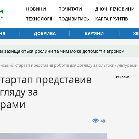
НОВИНИ
ПОЧИТАТИ
ДІЮЧІ РЕЧОВИНИ
ТЕХНОЛОГІЇ
ПОДИВИТИСЬ
КАРТА ҐРУНТІВ
НЯ
ДОБРИВА
БУР’ЯНИ
Х
 неї захищаються рослини та чим може допомогти агроном
нський стартап представив роботів для догляду за сільгоспкультурами
тартап представив
гляду за
урами
48