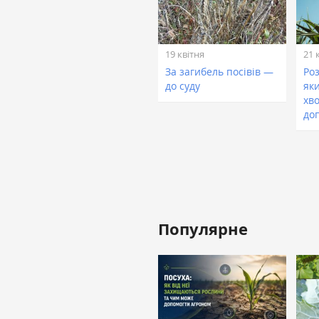
19 квітня
21 
За загибель посівів —
Ро
до суду
як
хв
до
Популярне