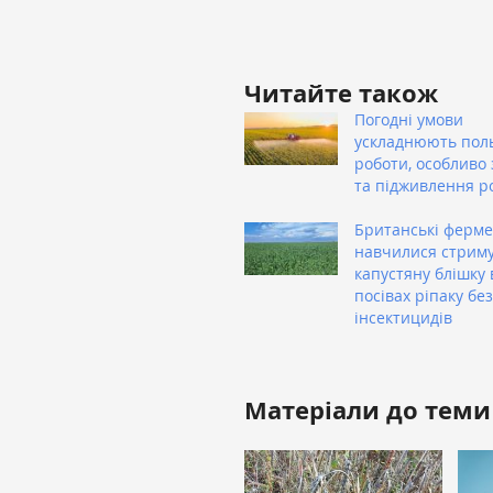
Читайте також
Погодні умови
ускладнюють пол
роботи, особливо 
та підживлення р
Британські ферм
навчилися стрим
капустяну блішку 
посівах ріпаку без
інсектицидів
Матеріали до теми