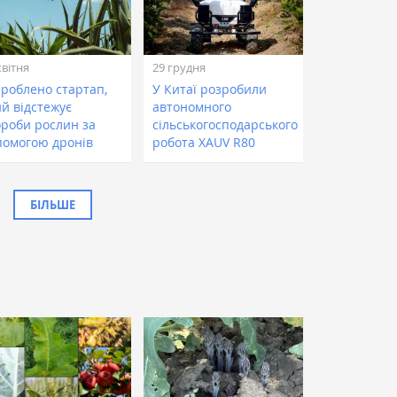
квітня
29 грудня
зроблено стартап,
У Китаї розробили
ий відстежує
автономного
ороби рослин за
сільськогосподарського
помогою дронів
робота XAUV R80
БІЛЬШЕ