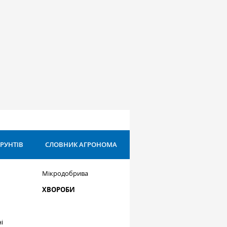
ҐРУНТІВ
СЛОВНИК АГРОНОМА
Мікродобрива
ХВОРОБИ
і