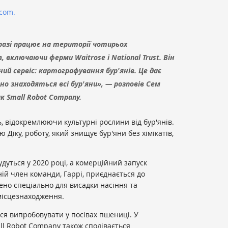
.com.
разі працює на території чотирьох
 включаючи ферми Waitrose і National Trust. Він
ий сервіс: картографування бур'янів. Це дає
но знаходяться всі бур'яни», — розповів Сем
к Small Robot Company.
, відокремлюючи культурні рослини від бур'янів.
 Діку, роботу, який знищує бур'яни без хімікатів,
дуться у 2020 році, а комерційний запуск
ній член команди, Гаррі, приєднається до
рено спеціально для висадки насіння та
місцезнаходження.
ся випробовувати у посівах пшениці. У
ll Robot Company також сподівається