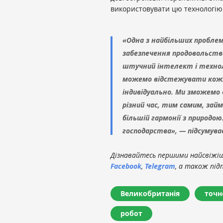
використовувати цю технологію д
«Одна з найбільших пробле
забезпечення продовольств
штучний інтелект і технол
можемо відстежувати кожну 
індивідуально. Ми зможемо в
різний час, тим самим, зай
більшій гармонії з природою
господарства», — підсумув
Дізнавайтесь першими найсвіжіші
Facebook
,
Telegram
, а також під
Великобританія
точн
робот