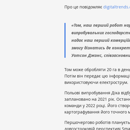
Про це повідомляє
digitaltrends
«Том, наш перший робот на
випробувальних господарств,
надає наш перший комерційн
змогу дізнатись де конкрет
Уотсон Джонс, співзасновни
Том може обробляти 20 га в день
Потім він передає цю інформацію
використовуючи електрострум.
Польові випробування Діка відбу
заплановано на 2021 рік. Остан
команди у 2022 році. Його ство
картографування його точного 
Першочергово роботів плануєть
довгостроковій перспективі Sma