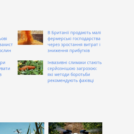
В Британії продають малі
ьові
фермерські господарства
захист
через зростання витрат і
ослин
зниження прибутків
ери
Інвазивні слимаки стають
увати
серйознішою загрозою:
в
які методи боротьби
рекомендують фахівці