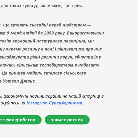
ля таких культур, як ячмінь, соя і рис.
м, що стоять сьогодні перед людством —
ом 9 млрд людей до 2050 року. Використовуючи
огію геолокації наступного покоління, ми
окрему рослину в полі і піклуватися про них
исаджувати різні рослини поруч, збирати їх у
маючись сільським господарством в набагато
. Це кінцева модель сталого сільського
ав Уотсон Джонс.
 агрономічні новини України на нашій сторінці в
писуйтесь на
Instagram СуперАгронома
.
е землеробство
захист рослин