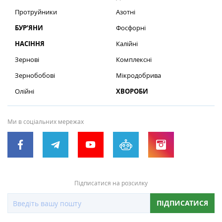
Протруйники
Азотні
БУР’ЯНИ
Фосфорні
НАСІННЯ
Калійні
Зернові
Комплексні
Зернобобові
Мікродобрива
Олійні
ХВОРОБИ
Ми в соціальних мережах
Підписатися на розсилку
ПІДПИСАТИСЯ