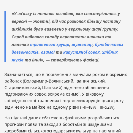
«У зв’язку із теплою погодою, яка спостерігалась у
вересні — жовтні, під час розкопок більшу частину
шкідників було виявлено у верхньому шарі ґрунту.
Серед видового складу переважали личинки та
лялечки
травневого хруща
,
жужелиці
,
бульбочкових
довгоносиків
,
озимої
та
капустяної совок
,
хлібних
жуків
та інші», — стверджують фахівці.
Зазначається, що в порівнянні з минулим роком в окремих
районах (Володимир-Волинський, Іваничівський,
Старовижівський, Шацький) відмічено збільшення
підгризаючих совок, зокрема озимої. У віковому
співвідношенні травневих і червневих хрущів цього року
відмічено на майже на одному рівні (І-ІІ-48% : ІІІ-52%).
На підставі даних обстежень фахівцями розробляються
прогнози появи та заходи з боротьби зі шкідниками і
хворобами сільськогосподарських культур на наступний