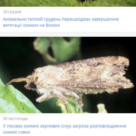
20 грудня
Аномально теплий грудень перешкоджає завершенню
вегетації озимих на Волині
30 листопада
У посівах озимих зернових існує загроза розповсюдження
озимої совки