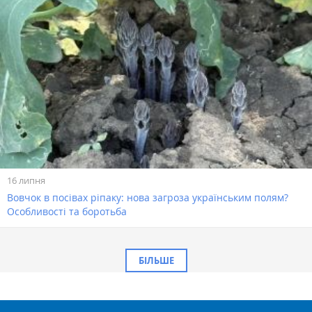
16 липня
Вовчок в посівах ріпаку: нова загроза українським полям?
Особливості та боротьба
БІЛЬШЕ