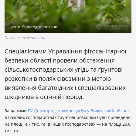
Фото: SuperAgronom.com
Посіви озимої пшениці
Спеціалістами Управління фітосанітарної
безпеки області провели обстеження
сільськогосподарських угідь та ґрунтові
розкопки в полях сівозміни з метою
виявлення багатоїдних і спеціалізованих
шкідників в осінній період.
За даними
ГУ Держпродспоживслужби у Волинській області,
в базових господарствах ґрунтові розкопки було проведено
на площі 4,7 тис. га, в інших господарствах — на площі 29,8
тис. га.