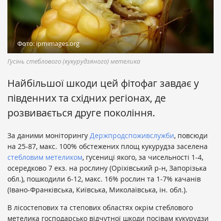
Фото: ipmimages.org
Гусінь стеблового (кукурудзяного) метелика
Найбільшої шкоди цей фітофаг завдає у
південних та східних регіонах, де
розвивається друге покоління.
За даними моніторингу
Держпродспоживслужби
, повсюди
на 25-87, макс. 100% обстежених площ кукурудза заселена
стебловим метеликом
, гусениці якого, за чисельності 1-4,
осередково 7 екз. на рослину (Оріхівський р-н, Запорізька
обл.), пошкодили 6-12, макс. 16% рослин та 1-7% качанів
(Івано-Франківська, Київська, Миколаївська, ін. обл.).
В лісостепових та степових областях окрім стеблового
метелика господарсько відчутної шкоди посівам кукурудзи