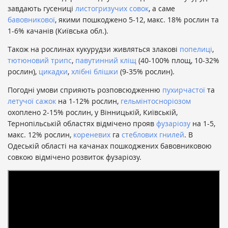
завдають гусениці
листогризучих совок
, а саме
бавовникової
, якими пошкоджено 5-12, макс. 18% рослин та
1-6% качанів (Київська обл.).
Також на рослинах кукурудзи живляться злакові
попелиці
,
тютюновий трипс
,
павутинний кліщ
(40-100% площ, 10-32%
рослин),
цикадки
,
хлібні блішки
(9-35% рослин).
Погодні умови сприяють розповсюдженню
пухирчастої
та
летучої сажок
на 1-12% рослин,
гельмінтосноріозом
охоплено 2-15% рослин, у Вінницькій, Київській,
Тернопільській областях відмічено прояв
фузаріозу
на 1-5,
макс. 12% рослин,
кореневих
га
стеблових гнилей
. В
Одеській області на качанах пошкоджених бавовниковою
совкою відмічено розвиток фузаріозу.