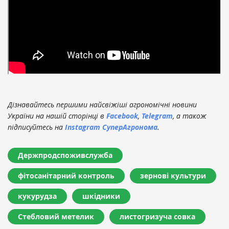
Дізнавайтесь першими найсвіжіші агрономічні новини
України на нашій сторінці в
Facebook
,
Telegram
, а також
підписуйтесь на
Instagram СуперАгронома
.
Держпродспоживслужба
фітосанітарний контроль
зернові культури
кукурудза
шкідники
Стебловий метелик
листогризуча совка