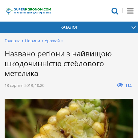
КАТАЛОГ
Головна
•
Новини
•
Урожай
•
Названо регіони з найвищою
шкодочинністю стеблового
метелика
13 серпня 2019, 10:20
114