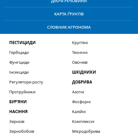
ДІЮЧІ РЕЧОВИНИ
КАРТА ҐРУНТІВ
СЛОВНИК АГРОНОМА
ПЕСТИЦИДИ
Круп’яні
Гербіциди
Технічні
Фунгіциди
Овочеві
Інсекциди
ШКІДНИКИ
Регулятори росту
ДОБРИВА
Протруйники
Азотні
БУР’ЯНИ
Фосфорні
НАСІННЯ
Калійні
Зернові
Комплексні
Зернобобові
Мікродобрива