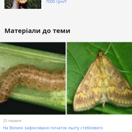
7000 грн/т
Матеріали до теми
25 червня
На Волині зафіксовано початок льоту стеблового