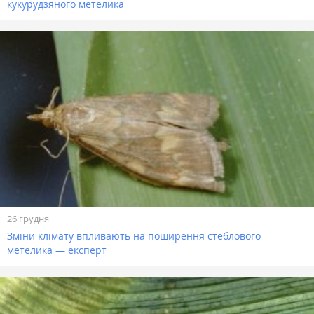
кукурудзяного метелика
26 грудня
Зміни клімату впливають на поширення стеблового
метелика — експерт