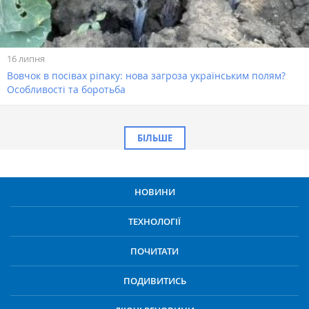
16 липня
Вовчок в посівах ріпаку: нова загроза українським полям?
Особливості та боротьба
БІЛЬШЕ
НОВИНИ
ТЕХНОЛОГІЇ
ПОЧИТАТИ
ПОДИВИТИСЬ