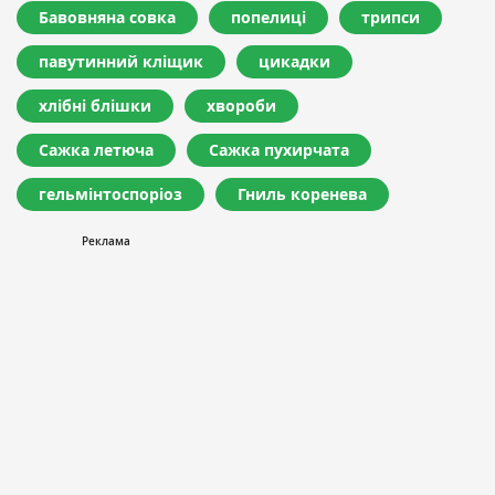
Бавовняна совка
попелиці
трипси
павутинний кліщик
цикадки
хлібні блішки
хвороби
Сажка летюча
Сажка пухирчата
гельмінтоспоріоз
Гниль коренева