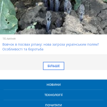
16 липня
Вовчок в посівах ріпаку: нова загроза українським полям?
Особливості та боротьба
БІЛЬШЕ
НОВИНИ
ТЕХНОЛОГІЇ
ПОЧИТАТИ