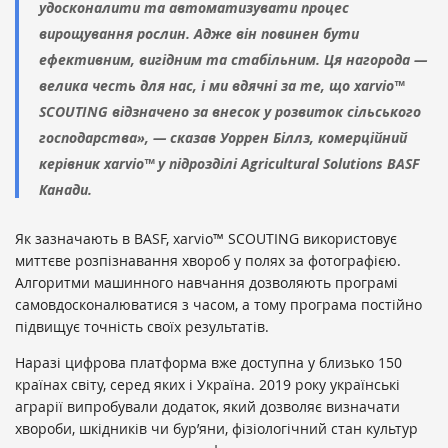
удосконалити та автоматизувати процес
вирощування рослин. Адже він повинен бути
ефективним, вигідним та стабільним. Ця нагорода —
велика честь для нас, і ми вдячні за те, що xarvio™
SCOUTING відзначено за внесок у розвиток сільського
господарства», — сказав Уоррен Біллз, комерційний
керівник xarvio™ у підрозділі Agricultural Solutions BASF
Канади.
Як зазначають в BASF, xarvio™ SCOUTING використовує
миттєве розпізнавання хвороб у полях за фотографією.
Алгоритми машинного навчання дозволяють програмі
самовдосконалюватися з часом, а тому програма постійно
підвищує точність своїх результатів.
Наразі цифрова платформа вже доступна у близько 150
країнах світу, серед яких і Україна. 2019 року українські
аграрії випробували додаток, який дозволяє визначати
хвороби, шкідників чи бур’яни, фізіологічний стан культур