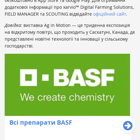
безкоштовно в App Store та Google Play. Для отримання
додаткової інформації про xarvio™ Digital Farming Solutions,
FIELD MANAGER та SCOUTING відвідайте
офіційний сайт
.
Довідка:
виставка Ag in Motion — це триденна експозиція
на відкритому повітрі, що проходить у Саскатуні, Канада, де
представлені новітні технології та інновації у сільському
господарстві.
Всі препарати BASF