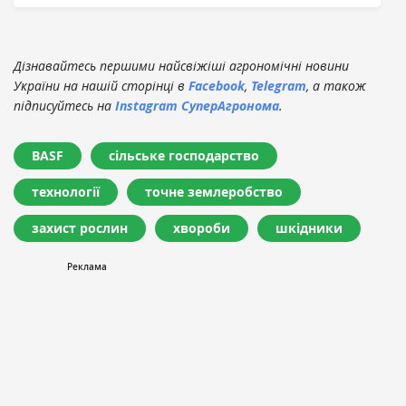
Дізнавайтесь першими найсвіжіші агрономічні новини
України на нашій сторінці в
Facebook
,
Telegram
, а також
підписуйтесь на
Instagram СуперАгронома
.
BASF
сільське господарство
технології
точне землеробство
захист рослин
хвороби
шкідники