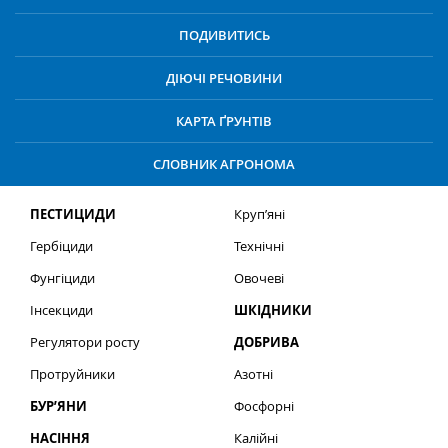
ПОДИВИТИСЬ
ДІЮЧІ РЕЧОВИНИ
КАРТА ҐРУНТІВ
СЛОВНИК АГРОНОМА
ПЕСТИЦИДИ
Круп’яні
Гербіциди
Технічні
Фунгіциди
Овочеві
Інсекциди
ШКІДНИКИ
Регулятори росту
ДОБРИВА
Протруйники
Азотні
БУР’ЯНИ
Фосфорні
НАСІННЯ
Калійні