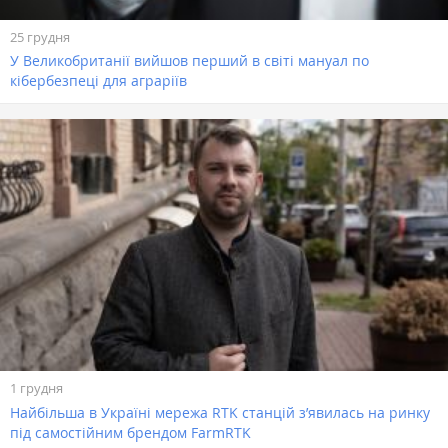
25 грудня
У Великобританії вийшов перший в світі мануал по
кібербезпеці для аграріїв
1 грудня
Найбільша в Україні мережа RTK станцій з’явилась на ринку
під самостійним брендом FarmRTK