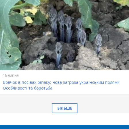
16 липня
Вовчок в посівах ріпаку: нова загроза українським полям?
Особливості та боротьба
БІЛЬШЕ