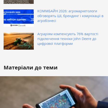
КОММБАЙН 2026: агромаркетологи
обговорять ШІ, брендинг і комунікації в
агробізнесі
Аграріям компенсують 76% вартості
підключення техніки John Deere до
цифрової платформи
Матеріали до теми