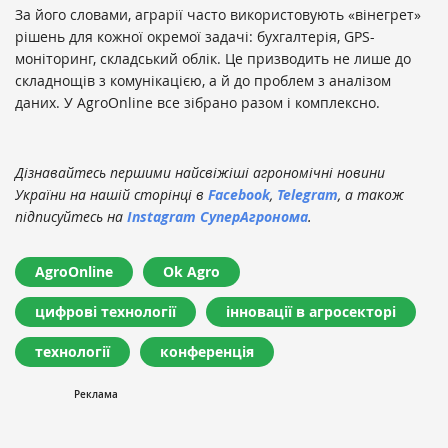
За його словами, аграрії часто використовують «вінегрет»
рішень для кожної окремої задачі: бухгалтерія, GPS-
моніторинг, складський облік. Це призводить не лише до
складнощів з комунікацією, а й до проблем з аналізом
даних. У AgroOnline все зібрано разом і комплексно.
Дізнавайтесь першими найсвіжіші агрономічні новини
України на нашій сторінці в
Facebook
,
Telegram
, а також
підписуйтесь на
Instagram СуперАгронома
.
AgroOnline
Ok Agro
цифрові технології
інновації в агросекторі
технології
конференція