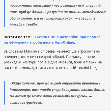
прорахувати економіку і час розвитку всіх операцій
так, щоб це бачили і розуміли не тільки менеджмент
або акціонер, а й всі співробітники», — говорить
Михайло Сербін.
Читати по темі:
В Grano Group розповіли про процес
оцифрування агробізнесу з AgroOnline
.
За словами Максима Єлісєєва, найчастіше агрокомпанії
впевнені, що у них все дані зібрані. По факту — вони
розкидані, контури полів відрізняються, вони є тільки на
частині земель, датчики стоять не на всій техніці і т.д.
«Якщо хочете, щоб на виході отримати правильну
інтеграцію, вам треба упорядковувати якість даних.
На виході це може дати економію ресурсів», —
зазначив фахівець.