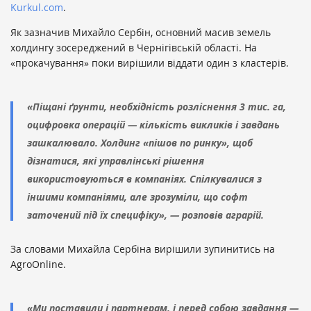
Kurkul.com
.
Як зазначив Михайло Сербін, основний масив земель
холдингу зосереджений в Чернігівській області. На
«прокачування» поки вирішили віддати один з кластерів.
«Піщані ґрунти, необхідність розліснення 3 тис. га,
оцифровка операцій — кількість викликів і завдань
зашкалювало. Холдинг «пішов по ринку», щоб
дізнатися, які управлінські рішення
використовуються в компаніях. Спілкувалися з
іншими компаніями, але зрозуміли, що софт
заточений під їх специфіку», — розповів аграрій.
За словами Михайла Сербіна вирішили зупинитись на
AgroOnline.
«Ми поставили і партнерам, і перед собою завдання —