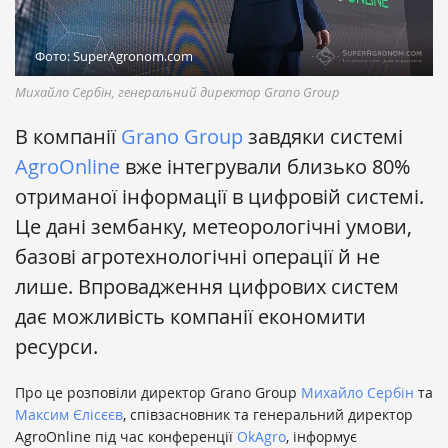
Фото: SuperAgronom.com
Михайло Сербін, генеральний директор Grano Group
В компанії
Grano Group
завдяки системі
AgroOnline
вже інтегрували близько 80%
отриманої інформації в цифровій системі.
Це дані зембанку, метеорологічні умови,
базові агротехнологічні операції й не
лише. Впровадження цифрових систем
дає можливість компанії економити
ресурси.
Про це розповіли директор Grano Group
Михайло Сербін
та
Максим Єлісєєв
, співзасновник та генеральний директор
AgroOnline під час конференції
OkAgro
, інформує