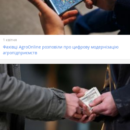
1 квітня
Фахівці AgroOnline розповіли про цифрову модернізацію
агропідприємств