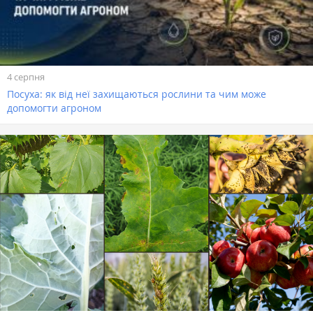
4 серпня
Посуха: як від неї захищаються рослини та чим може
допомогти агроном