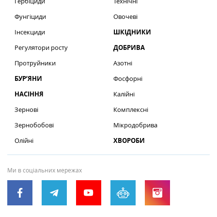
Гербіциди
Технічні
Фунгіциди
Овочеві
Інсекциди
ШКІДНИКИ
Регулятори росту
ДОБРИВА
Протруйники
Азотні
БУР’ЯНИ
Фосфорні
НАСІННЯ
Калійні
Зернові
Комплексні
Зернобобові
Мікродобрива
Олійні
ХВОРОБИ
Ми в соціальних мережах