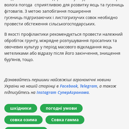
волога погода сприятливою для розвитку яєць та гусениць
фітовагів. З метою запобігання поширення
гусениць підгризаючих і листогризучих совок необхідно
провести обстеження сільськогосподарських.
В якості профілактики рекомендується провести належний
обробіток грунту, міжрядне розпушування просапних та
овочевих культур у період масового відкладання яєць
метеликами або відразу після його закінчення, знищення
бур’янів, тощо.
Дізнавайтесь першими найсвіжіші агрономічні новини
України на нашій сторінці в
Facebook
,
Telegram
, а також
підписуйтесь на
Instagram СуперАгронома
.
шкідники
погодні умови
совка озима
Совка гамма