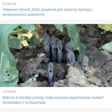
22 липня
Новинки Ukravit 2026: рішення для захисту культур і
мінерального живлення
16 липня
Вовчок в посівах ріпаку: нова загроза українським полям?
Особливості та боротьба