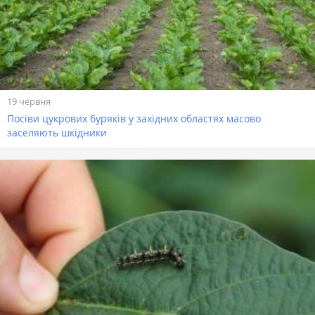
19 червня
Посіви цукрових буряків у західних областях масово
заселяють шкідники