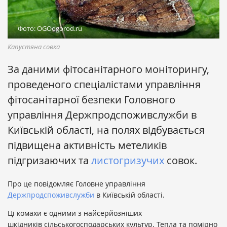
Фото: OGOogorod.ru
Капустяна совка
За даними фітосанітарного моніторингу,
проведеного спеціалістами управління
фітосанітарної безпеки Головного
управління Держпродспоживслужби в
Київській області, на полях відбувається
підвищена активність метеликів
підгризаючих та
листогризучих
совок.
Про це повідомляє Головне управління
Держпродспоживслужби
в Київській області.
Ці комахи є одними з найсерйозніших
шкідників сільськогосподарських культур. Тепла та помірно