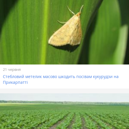
21 червня
Стебловий метелик масово шкодить посівам кукурудзи на
Прикарпатті