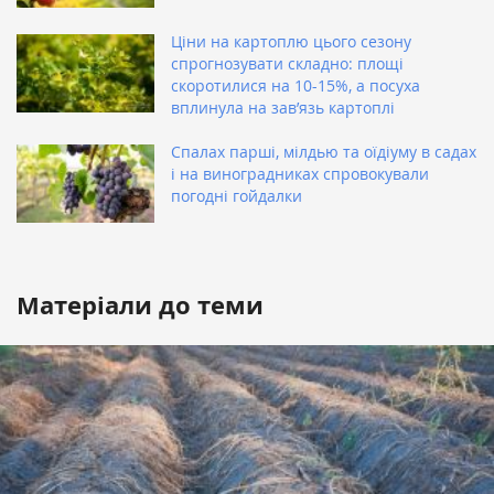
Ціни на картоплю цього сезону
спрогнозувати складно: площі
скоротилися на 10-15%, а посуха
вплинула на зав’язь картоплі
Спалах парші, мілдью та оїдіуму в садах
і на виноградниках спровокували
погодні гойдалки
Матеріали до теми