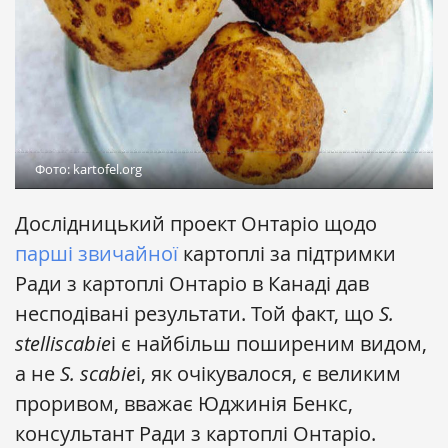
Фото: kartofel.org
Дослідницький проект Онтаріо щодо
парші звичайної
картоплі за підтримки
Ради з картоплі Онтаріо в Канаді дав
несподівані результати. Той факт, що
S.
stelliscabie
i є найбільш поширеним видом,
а не
S. scabie
i, як очікувалося, є великим
проривом, вважає Юджинія Бенкс,
консультант Ради з картоплі Онтаріо.