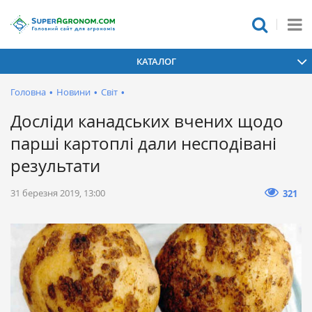
КАТАЛОГ
Головна
•
Новини
•
Світ
•
Досліди канадських вчених щодо
парші картоплі дали несподівані
результати
31 березня 2019, 13:00
321