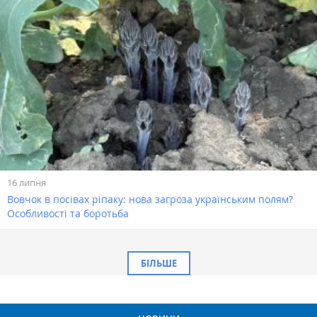
16 липня
Вовчок в посівах ріпаку: нова загроза українським полям?
Особливості та боротьба
БІЛЬШЕ