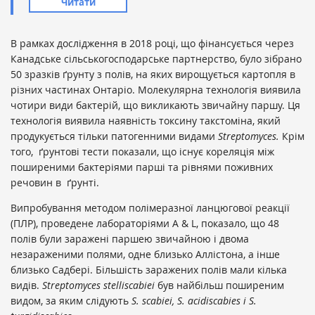
Читати
В рамках дослідження в 2018 році, що фінансується через
Канадське сільськогосподарське партнерство, було зібрано
50 зразків ґрунту з полів, на яких вирощується картопля в
різних частинах Онтаріо. Молекулярна технологія виявила
чотири види бактерій, що викликають звичайну паршу. Ця
технологія виявила наявність токсину такстоміна, який
продукується тільки патогенними видами
Streptomyces.
Крім
того, ґрунтові тести показали, що існує кореляція між
поширеними бактеріями парші та рівнями поживних
речовин в ґрунті.
Випробування методом полімеразної ланцюгової реакції
(ПЛР), проведене лабораторіями A & L, показало, що 48
полів були заражені паршею звичайною і двома
незараженими полями, одне близько Аллістона, а інше
близько Садбері. Більшість заражених полів мали кілька
видів.
Streptomyces stelliscabiei
був найбільш поширеним
видом, за яким слідують
S. scabiei, S. acidiscabies і S.