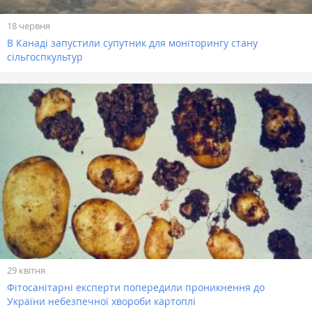
18 червня
В Канаді запустили супутник для моніторингу стану
сільгоспкультур
29 квітня
Фітосанітарні експерти попередили проникнення до
України небезпечної хвороби картоплі