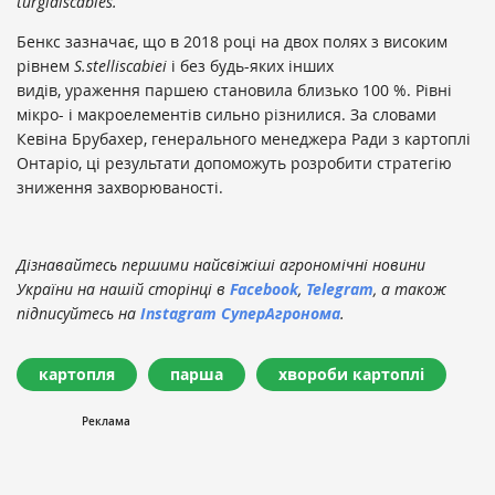
turgidiscabies.
Бенкс зазначає, що в 2018 році на двох полях з високим
рівнем
S.stelliscabiei
і без будь-яких інших
видів, ураження паршею становила близько 100 %. Рівні
мікро- і макроелементів сильно різнилися. За словами
Кевіна Брубахер, генерального менеджера Ради з картоплі
Онтаріо, ці результати допоможуть розробити стратегію
зниження захворюваності.
Дізнавайтесь першими найсвіжіші агрономічні новини
України на нашій сторінці в
Facebook
,
Telegram
, а також
підписуйтесь на
Instagram СуперАгронома
.
картопля
парша
хвороби картоплі