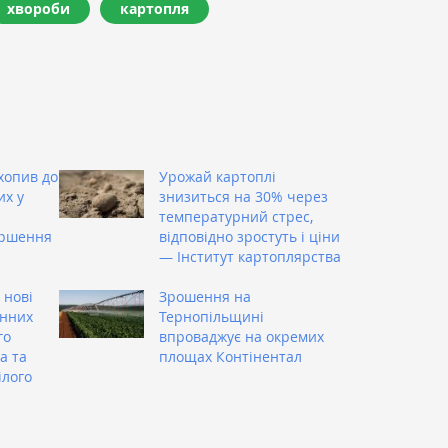
хвороби
картопля
хопив до
Урожай картоплі
их у
знизиться на 30% через
температурний стрес,
ершення
відповідно зростуть і ціни
— Інститут картоплярства
 нові
Зрошення на
инних
Тернопільщині
го
впроваджує на окремих
а та
площах Контінентал
ілого