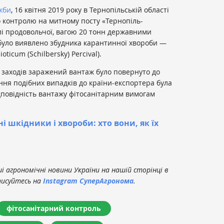
жби
, 16 квітня 2019 року в Тернопільській області
 контролю на митному посту «Тернопіль-
лі продовольчої, вагою 20 тонн державними
було виявлено збудника карантинної хвороби —
ticum (Schilbersky) Percival).
 заходів заражений вантаж було повернуто до
ня подібних випадків до країни-експортера була
дповідність вантажу фітосанітарним вимогам
і шкідники і хвороби: хто вони, як їх
 агрономічні новини України на нашій сторінці в
писуйтесь на
Instagram СуперАгронома
.
фітосанітарний контроль