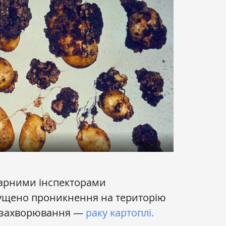
арними інспекторами
ущено проникнення на територію
о захворювання —
раку картоплі.