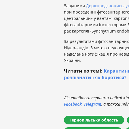
За даними
Держпродспоживслу
при проведенні фітосанітарного
центральний» у вантажі картоп
фітосанітарними інспекторами 
рак картоплі (Synchytrium endobio
За результатами фітосанітарних
Нідерландів. З метою недопущен
надіслана нотифікація про неві
України.
Читати по темі:
Карантинн
розпізнати і як боротися?
Дізнавайтесь першими найсвіжіші
Facebook
,
Telegram
, а також під
Тернопільська область