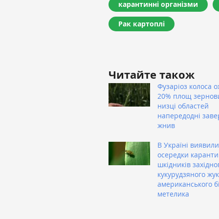
карантинні організми
Рак картоплі
Читайте також
Фузаріоз колоса о
20% площ зернов
низці областей
напередодні зав
жнив
В Україні виявили
осередки карант
шкідників західно
кукурудзяного жук
американського б
метелика