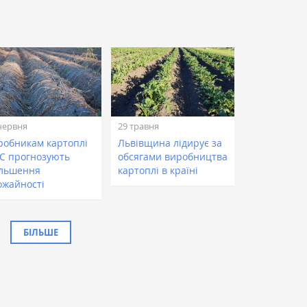
червня
29 травня
робникам картоплі
Львівщина лідирує за
ЄС прогнозують
обсягами виробництва
ільшення
картоплі в країні
ожайності
БІЛЬШЕ