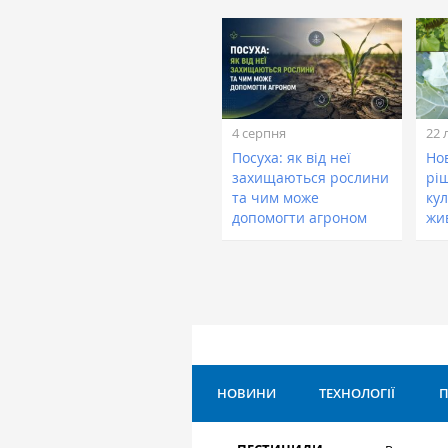
4 серпня
22 
Посуха: як від неї
Нов
захищаються рослини
рі
та чим може
кул
допомогти агроном
жи
НОВИНИ
ТЕХНОЛОГІЇ
П