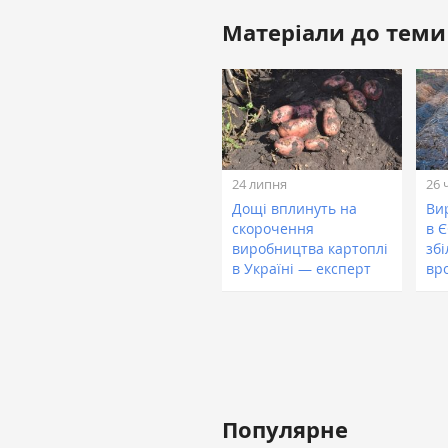
Матеріали до теми
24 липня
26 
Дощі вплинуть на
Ви
скорочення
в 
виробництва картоплі
зб
в Україні — експерт
вр
Популярне