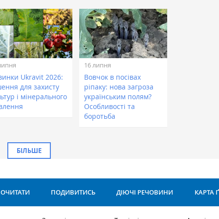
липня
16 липня
инки Ukravit 2026:
Вовчок в посівах
шення для захисту
ріпаку: нова загроза
ьтур і мінерального
українським полям?
влення
Особливості та
боротьба
БІЛЬШЕ
ОЧИТАТИ
ПОДИВИТИСЬ
ДІЮЧІ РЕЧОВИНИ
КАРТА 