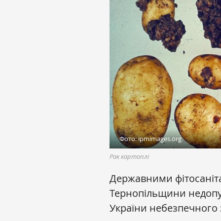
Фото: ipmimages.org
Рак картоплі
Державними фітосаніт
Тернопільщини недоп
України небезпечног