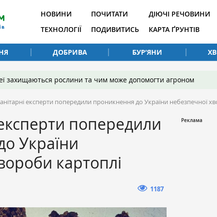
НОВИНИ
ПОЧИТАТИ
ДІЮЧІ РЕЧОВИНИ
ТЕХНОЛОГІЇ
ПОДИВИТИСЬ
КАРТА ҐРУНТІВ
НЯ
ДОБРИВА
БУР’ЯНИ
Х
 неї захищаються рослини та чим може допомогти агроном
санітарні експерти попередили проникнення до України небезпечної хв
 експерти попередили
до України
вороби картоплі
1187