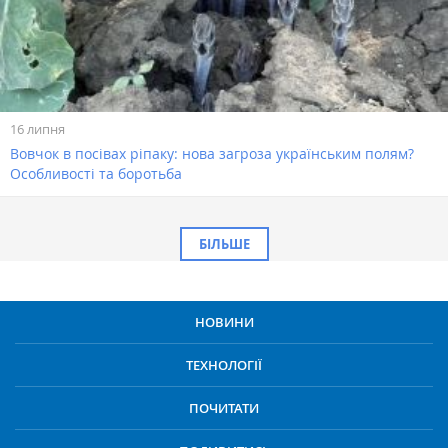
16 липня
Вовчок в посівах ріпаку: нова загроза українським полям?
Особливості та боротьба
БІЛЬШЕ
НОВИНИ
ТЕХНОЛОГІЇ
ПОЧИТАТИ