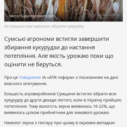
Фото: SuperAgronom.com
На Сумщині вже закінчили збирати кукурудзу
Сумські агрономи встигли завершити
збирання кукурудзи до настання
потепління. Але якість урожаю поки що
оцінити не беруться.
Про це
повідомляє
ІА «АПК-Інформ» з посиланням на дані
власного опитування.
Більшість агровиробників Сумщини встигли зібрати всю
кукурудзу до другої декади лютого, коли в Україну прийшло
потепління. Тому вологість зерна виявилась 16-22%, що
виявилось цілком прийнятним для зимового урожаю.
Намолот зерна з гектару при цьому в окремих випадках