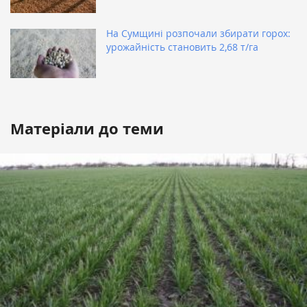
На Сумщині розпочали збирати горох:
урожайність становить 2,68 т/га
Матеріали до теми