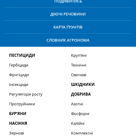
ПОДИВИТИСЬ
ДІЮЧІ РЕЧОВИНИ
КАРТА ҐРУНТІВ
СЛОВНИК АГРОНОМА
ПЕСТИЦИДИ
Круп’яні
Гербіциди
Технічні
Фунгіциди
Овочеві
Інсекциди
ШКІДНИКИ
Регулятори росту
ДОБРИВА
Протруйники
Азотні
БУР’ЯНИ
Фосфорні
НАСІННЯ
Калійні
Зернові
Комплексні