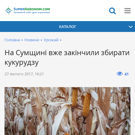
КАТАЛОГ
Головна
•
Новини
•
Урожай
•
На Сумщині вже закінчили збирати
кукурудзу
27 лютого 2017, 16:21
41