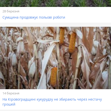
28 березня
Сумщина продовжує польові роботи
14 березня
На Кіровоградщині кукурудзу не збирають через нестачу
грошей