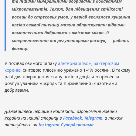
та іншими мінеральними добривами з додаванням
мікроелементів. Також, для підвищення стійкості
рослин до стресових умов, у період весняного кущення
посіви озимої пшениці можна обприскувати рідкими
комплексними добривами з вмістом мікро- й
макроелементів та регуляторами росту», — радять
фахівці.
У посівах озимого ріпаку
альтернаріозом
,
бактеріозом
коренів
, сніговою плісенню уражено 1-4% рослин. В такому
разі для покращення стану посівів доцільно провести
розпушуванням міжрядь та підживлення їх азотними
добривами.
Дізнавайтесь першими найсвіжіші агрономічні новини
України на нашій сторінці в
Facebook
,
Telegram
, а також
підписуйтесь на
Instagram СуперАгронома
.