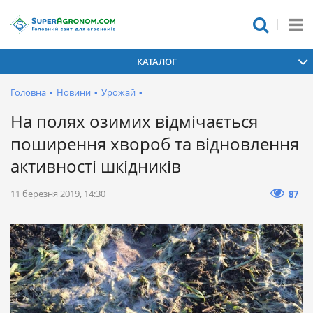
КАТАЛОГ
Головна
•
Новини
•
Урожай
•
На полях озимих відмічається
поширення хвороб та відновлення
активності шкідників
11 березня 2019, 14:30
87