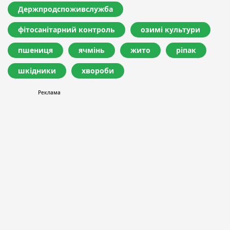
Держпродспоживслужба
фітосанітарний контроль
озимі культури
пшениця
ячмінь
жито
ріпак
шкідники
хвороби