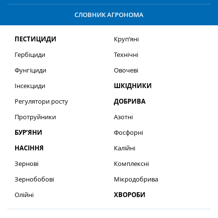
СЛОВНИК АГРОНОМА
ПЕСТИЦИДИ
Круп’яні
Гербіциди
Технічні
Фунгіциди
Овочеві
Інсекциди
ШКІДНИКИ
Регулятори росту
ДОБРИВА
Протруйники
Азотні
БУР’ЯНИ
Фосфорні
НАСІННЯ
Калійні
Зернові
Комплексні
Зернобобові
Мікродобрива
Олійні
ХВОРОБИ