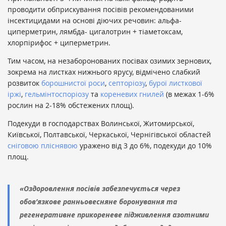
проводити обприскування посівів рекомендованими
інсектицидами на основі діючих речовин: альфа-
циперметрин, лямбда- цигалотрин + тіаметоксам,
хлорпірифос + циперметрин.
Тим часом, на незаборонованих посівах озимих зернових,
зокрема на листках нижнього ярусу, відмічено слабкий
розвиток
борошнистої роси
,
септоріозу
,
бурої листкової
іржі
,
гельмінтоспоріозу
та
кореневих гнилей
(в межах 1-6%
рослин на 2-18% обстежених площ).
Подекуди в господарствах Волинської, Житомирської,
Київської, Полтавської, Черкаської, Чернігівської областей
сніговою пліснявою
уражено від 3 до 6%, подекуди до 10%
площ.
«Оздоровлення посівів забезпечується через
обов’язкове ранньовесняне боронування та
регенеративне прикореневе підживлення азотними