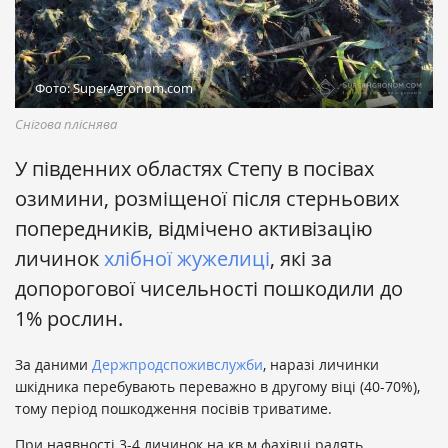
Фото: SuperAgronom.com
Снігова пліснява
У південних областях Степу в посівах
озимини, розміщеної після стерньових
попередників, відмічено активізацію
личинок
хлібної жужелиці
, які за
допорогової чисельності пошкодили до
1% рослин.
За даними
Держпродспоживслужби
, наразі личинки
шкідника перебувають переважно в другому віці (40-70%),
тому період пошкодження посівів триватиме.
При наявності 3-4 личинок на кв.м фахівці радять