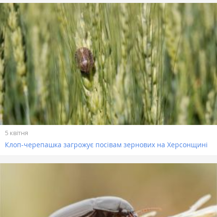
5 квітня
Клоп-черепашка загрожує посівам зернових на Херсонщині