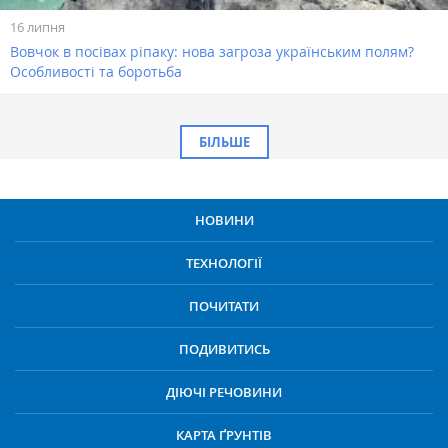
16 липня
Вовчок в посівах ріпаку: нова загроза українським полям?
Особливості та боротьба
БІЛЬШЕ
НОВИНИ
ТЕХНОЛОГІЇ
ПОЧИТАТИ
ПОДИВИТИСЬ
ДІЮЧІ РЕЧОВИНИ
КАРТА ҐРУНТІВ