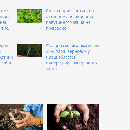
тних
Спека сприяє нетипово
наразі
активному поширенню
 неї
павутинного кліща на
 тис.
посівах сої
и
уряд
Фузаріоз колоса охопив до
к
20% площ зернових у
ортних
низці областей
олійні
напередодні завершення
жнив