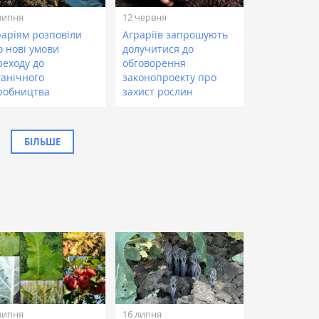
липня
12 червня
раріям розповіли
Аграріїв запрошують
о нові умови
долучитися до
реходу до
обговорення
ганічного
законопроекту про
робництва
захист рослин
БІЛЬШЕ
липня
16 липня