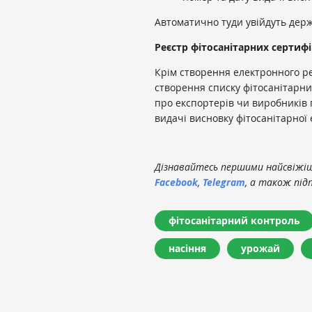
Автоматично туди увійдуть держа
Реєстр фітосанітарних сертифі
Крім створення електронного ре
створення списку фітосанітарних
про експортерів чи виробників п
видачі висновку фітосанітарної 
Дізнавайтесь першими найсвіжіші
Facebook
,
Telegram
, а також під
фітосанітарний контроль
насіння
урожай