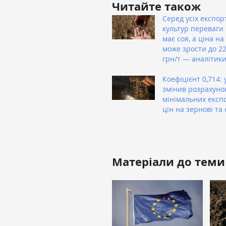
Читайте також
Серед усіх експор
культур переваги 
має соя, а ціна на
може зрости до 22
грн/т — аналітик
Коефіцієнт 0,714: 
змінив розрахуно
мінімальних експ
цін на зернові та 
Матеріали до теми