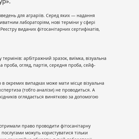
ур».
введень для аграріїв. Серед яких — надання
ватним лабораторіям, нові терміни у сфері
Реєстру виданих фітосанітарних сертифікатів,
 термінів: арбітражний зразок, виїмка, візуальна
а проба, огляд, партія, середня проба, сейф-
 в окремих випадках може мати місце візуальна
кспертиза (тобто аналізи) не проводиться. А
кідників оглядається винятково за допомогою
 отримали право проводити фітосанітарну
 послугами можуть користуватися тільки