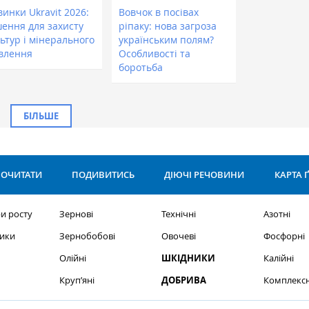
инки Ukravit 2026:
Вовчок в посівах
шення для захисту
ріпаку: нова загроза
ьтур і мінерального
українським полям?
влення
Особливості та
боротьба
БІЛЬШЕ
ОЧИТАТИ
ПОДИВИТИСЬ
ДІЮЧІ РЕЧОВИНИ
КАРТА 
и росту
Зернові
Технічні
Азотні
ики
Зернобобові
Овочеві
Фосфорні
Олійні
ШКІДНИКИ
Калійні
Круп’яні
ДОБРИВА
Комплексн