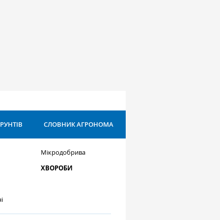
ҐРУНТІВ
СЛОВНИК АГРОНОМА
Мікродобрива
ХВОРОБИ
і