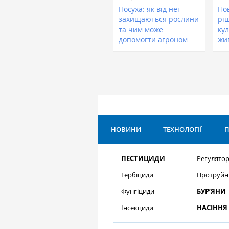
Посуха: як від неї
Нов
захищаються рослини
рі
та чим може
кул
допомогти агроном
жи
НОВИНИ
ТЕХНОЛОГІЇ
П
ПЕСТИЦИДИ
Регулятор
Гербіциди
Протруйн
Фунгіциди
БУР’ЯНИ
Інсекциди
НАСІННЯ