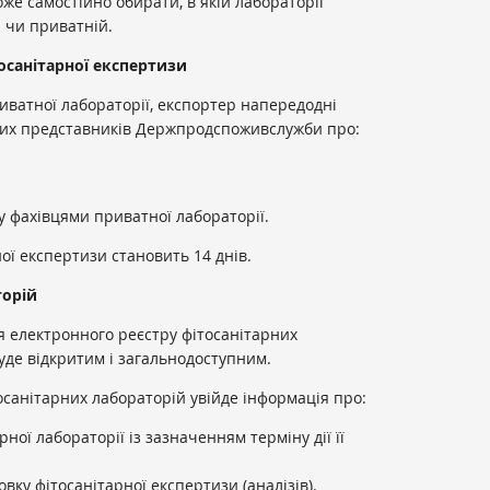
же самостійно обирати, в якій лабораторії
 чи приватній.
осанітарної експертизи
ватної лабораторії, експортер напередодні
них представників Держпродспоживслужби про:
зу фахівцями приватної лабораторії.
ної експертизи становить 14 днів.
торій
 електронного реєстру фітосанітарних
буде відкритим і загальнодоступним.
осанітарних лабораторій увійде інформація про:
рної лабораторії із зазначенням терміну дії її
;
вку фітосанітарної експертизи (аналізів).