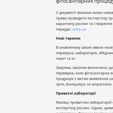
фітосанітарних процед
У документі вказана низка ново
права проводити експертизу при
карантину рослин та створення 
передає
uteka.ua.
Нові терміни
В оновленому законі ввели низку
перевірка, лабораторія, об’єднан
пакет та ін.
Зокрема, законом визначено, що
перевірка, коли фітосанітарна е
продукція з метою виявлення ш
лупи, бінокуляра чи мікроскопа.
Приватні лабораторії
Фахівці приватних лабораторій
експертизу рослин. Однак, цими