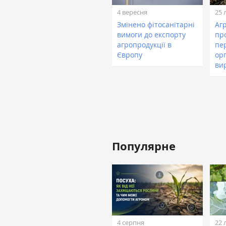
4 вересня
25 
Змінено фітосанітарні
Аг
вимоги до експорту
пр
агропродукції в
пе
Європу
ор
ви
Популярне
4 серпня
22 