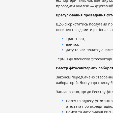
експортери. Власник вантажу мо
проводити аналізи — державній
Врегулювання проведення фіт
Щоб скористатись послугами при
повинен повідомити регіональ
транспорт;
вантаж;
дату та час початку аналі
Термін дії висновку фітосанітар
Реєстр фітосанітарних лабора
Законом передбачено створення
лабораторій. Доступ до списку 
Заплановано, що до Реєстру фіт
назву та адресу фітосаніта
атестата про акредитацію
номер та дату видачі висно