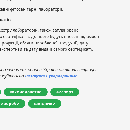
вні фітосанітарні лабораторії.
катів
єстру лабораторій, також заплановане
 сертифікатів. До нього будуть внесені відомості
родукції, обсяги виробленої продукції, дату
експертизи та дату видачі самого сертифікату.
 агрономічні новини України на нашій сторінці в
писуйтесь на
Instagram СуперАгронома
.
законодавство
експорт
хвороби
шкідники