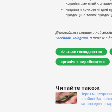
виробничих ліній чи нал
надавати конкретні дані п
продукції, а також продукц
Дізнавайтесь першими найсвіжіші
Facebook
,
Telegram
, а також під
сільське господарство
органічне виробництво
Читайте також
Через мармуровог
в районі Запоріж
запроваджено ка