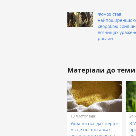
Фомоз став
найпоширенішою
хворобою соняшни
вогнищах уражен
рослин
Матеріали до теми
13 листопада
24 
Україна посідає перше
В У
місце по поставках
пр
органічного пшона в
ор