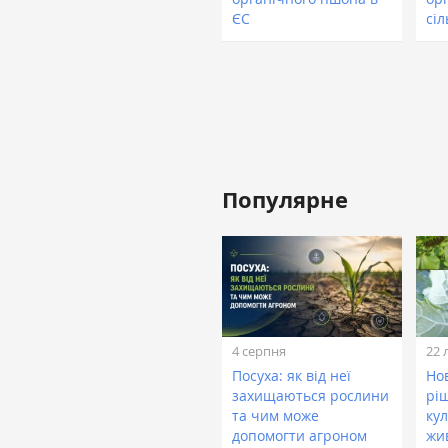
ЄС
сі
Популярне
4 серпня
22 
Посуха: як від неї
Нов
захищаються рослини
рі
та чим може
кул
допомогти агроном
жи