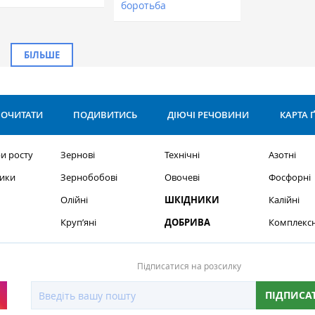
боротьба
БІЛЬШЕ
ОЧИТАТИ
ПОДИВИТИСЬ
ДІЮЧІ РЕЧОВИНИ
КАРТА 
и росту
Зернові
Технічні
Азотні
ики
Зернобобові
Овочеві
Фосфорні
Олійні
ШКІДНИКИ
Калійні
Круп’яні
ДОБРИВА
Комплексн
Підписатися на розсилку
ПІДПИСА