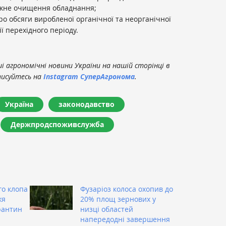
ежне очищення обладнання;
ро обсяги виробленої органічної та неорганічної
ії перехідного періоду.
 агрономічні новини України на нашій сторінці в
писуйтесь на
Instagram СуперАгронома
.
Україна
законодавство
Держпродспоживслужба
о клопа
Фузаріоз колоса охопив до
жя
20% площ зернових у
рантин
низці областей
напередодні завершення