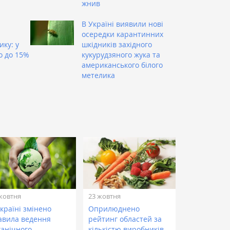
жнив
В Україні виявили нові
осередки карантинних
ку: у
шкідників західного
о до 15%
кукурудзяного жука та
американського білого
метелика
жовтня
23 жовтня
країні змінено
Оприлюднено
авила ведення
рейтинг областей за
ганічного
кількістю виробників