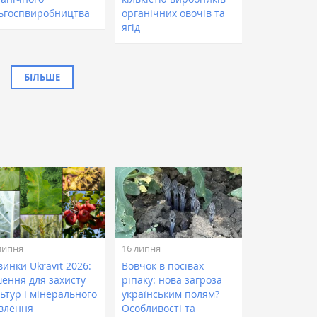
льгоспвиробництва
органічних овочів та
ягід
БІЛЬШЕ
липня
16 липня
инки Ukravit 2026:
Вовчок в посівах
шення для захисту
ріпаку: нова загроза
ьтур і мінерального
українським полям?
влення
Особливості та