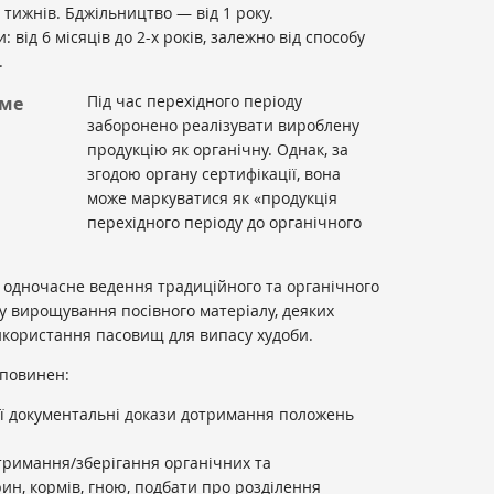
тижнів. Бджільництво — від 1 року.
від 6 місяців до 2-х років, залежно від способу
.
Під час перехідного періоду
име
заборонено реалізувати вироблену
продукцію як органічну. Однак, за
згодою органу сертифікації, вона
може маркуватися як «продукція
перехідного періоду до органічного
 одночасне ведення традиційного та органічного
у вирощування посівного матеріалу, деяких
використання пасовищ для випасу худоби.
 повинен:
ії документальні докази дотримання положень
римання/зберігання органічних та
ин, кормів, гною, подбати про розділення