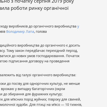
ьно з початку серпня 2019 року
вила роботи ринку органічної
еходу виробників до органічного виробництва
у
овів
Володимир Лапа
, голова
адиційного виробництва до органічного є досить
асу. Тому закон передбачає перехідний період,
ватися до нових умов господарювання. Початок
 датою підписання договору на проведення
залежить від галузі органічного виробництва:
оки до посіву для однорічних культур, не менше
у врожаю у випадку багаторічних (окрім
ки до збирання для фуражних культур;
ік для м’ясних порід жуйних; півроку для свиней,
молочної худоби. Для птиці на м’ясо — 10 тижнів,