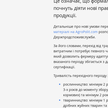
Це означає, що формал
почнуть діяти нові пра
продукції.
Детальніше про нові умови пер
матеріалі на AgroPolit.com
розп
Держпродспоживслужби.
За його словами, перехід від тр
витратним і потребує певного ч
який дозволить фермеру адапту
вказаного періоду збігається з
сертифікації.
Тривалість перехідного періоду 
рослинництво: мінімум 2 р
3-х років до моменту збор
кормових) та мінімум 2 ро
тваринництво: мінімум 1 р
дрібних жуйних тварин та 