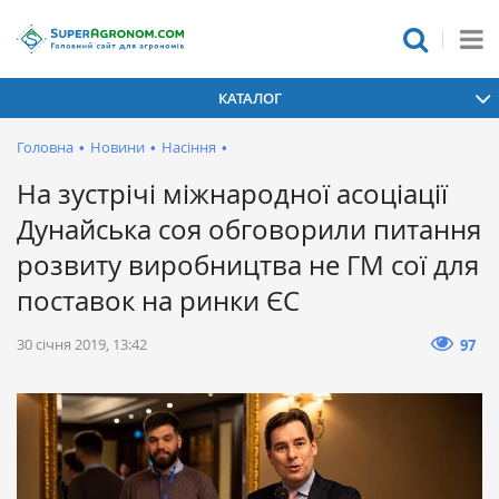
КАТАЛОГ
Головна
•
Новини
•
Насіння
•
На зустрічі міжнародної асоціації
Дунайська соя обговорили питання
розвиту виробництва не ГМ сої для
поставок на ринки ЄС
30 січня 2019, 13:42
97