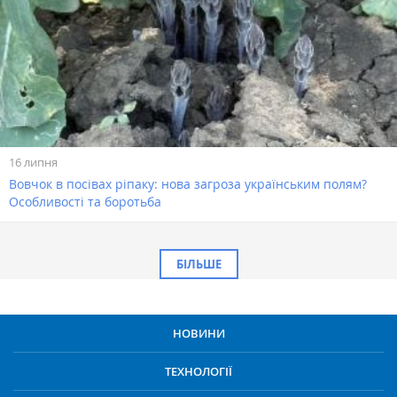
16 липня
Вовчок в посівах ріпаку: нова загроза українським полям?
Особливості та боротьба
БІЛЬШЕ
НОВИНИ
ТЕХНОЛОГІЇ