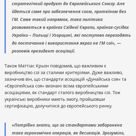
стратегічний продукт до Європейського Союзу. Але
йдеться саме про забезпечення соєю, протеїном без
ГМ. Саме такий напрямок, така політика
розвивається в країнах Східної Європи, країнах-сусідах
України – Польщі і Угорщині, які поступово переходять
до постачання і використання якраз не ГМ сої», —
розповів президент асоціації.
Також Маттіас Крьон повідомив, що важливим є
виробництво сої за сталими критеріями. Дуже важливо,
зазначив він, що стандарти асоціацій «Дунайська соя» та
«Європейська соя» визнані всіма європейськими
асоціаціями, як стандарт сталого виробництва сої. Тож
українські виробники мають змогу, пройшовши
сертифікацію, долучитися до європейського ринку.
«Потрібно знати, що за стандартами заборонена
така агрономічна операція, як десикація. Зрозуміло,