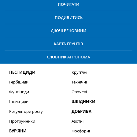
ПОЧИТАТИ
ПОДИВИТИСЬ
ДІЮЧІ РЕЧОВИНИ
КАРТА ҐРУНТІВ
СЛОВНИК АГРОНОМА
ПЕСТИЦИДИ
Круп’яні
Гербіциди
Технічні
Фунгіциди
Овочеві
Інсекциди
ШКІДНИКИ
Регулятори росту
ДОБРИВА
Протруйники
Азотні
БУР’ЯНИ
Фосфорні