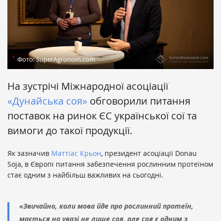
Фото: SuperAgronom.com
На зустрічі Міжнародної асоціації
«Дунайська соя»
обговорили питання
поставок на ринок ЄС української сої та
вимоги до такої продукції.
Як зазначив
Маттіас Крьон
, президент асоціації Donau
Soja, в Європі питання забезпечення рослинним протеїном
стає одним з найбільш важливих на сьогодні.
«Звичайно, коли мова йде про рослинний протеїн,
мається на увазі не лише соя, але соя є одним з