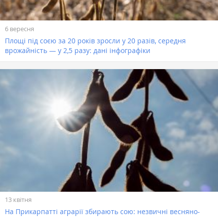
6 вересня
Площі під соєю за 20 років зросли у 20 разів, середня
врожайність — у 2,5 разу: дані інфографіки
13 квітня
На Прикарпатті аграрії збирають сою: незвичні весняно-