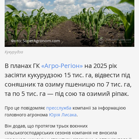
Фото: SuperAgronom.com
Кукурудза
В планах ГК
«Агро-Регіон»
на 2025 рік
засіяти кукурудзою 15 тис. га, відвести під
соняшник та озиму пшеницю по 7 тис. га,
та по 5 тис. га — під сою та озимий ріпак.
Про це повідомляє
пресслужба
компанії за інформацією
головного агронома
Юрія Лисака
.
Він додав, що протягом трьох воєнних
сільськогосподарських сезонів компанія не вносила