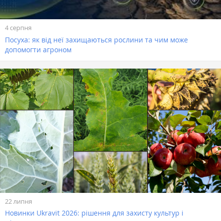
4 серпня
Посуха: як від неї захищаються рослини та чим може
допомогти агроном
22 липня
Новинки Ukravit 2026: рішення для захисту культур і