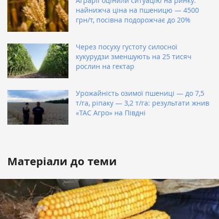
Аграрії оцінили ситуацію на ринку:
найнижча ціна на пшеницю — 4500
грн/т, посівна подорожчає до 20%
Через посуху густоту силосної
кукурудзи зменшують на 25 тисяч
рослин на гектар
Урожайність озимої пшениці — до 7,5
т/га, ріпаку — 3,2 т/га: результати жнив
«ТАС Агро» на Півдні
Матеріали до теми