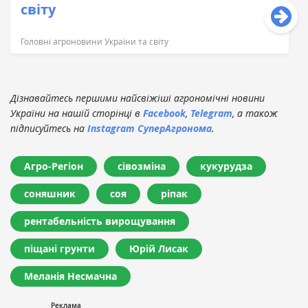
світу
Головні агроновини України та світу
Дізнавайтесь першими найсвіжіші агрономічні новини
України на нашій сторінці в
Facebook
,
Telegram
, а також
підписуйтесь на
Instagram СуперАгронома
.
Агро-Регіон
сівозміна
кукурудза
соняшник
соя
ріпак
рентабельність вирощування
піщані грунти
Юрій Лисак
Меланія Несмачна