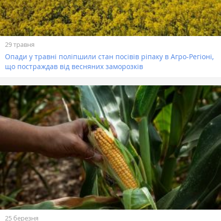
29 травня
Опади у травні поліпшили стан посівів ріпаку в Агро-Регіоні,
що постраждав від весняних заморозків
25 березня