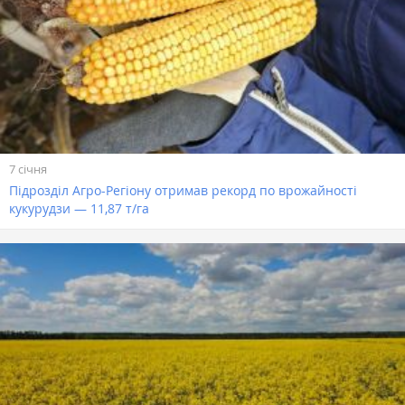
7 січня
Підрозділ Агро-Регіону отримав рекорд по врожайності
кукурудзи — 11,87 т/га