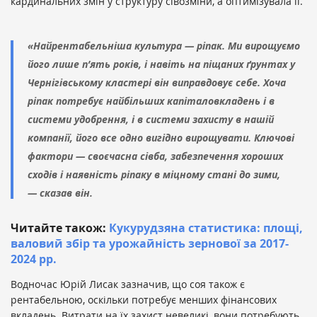
кардинальних змін у структуру сівозміни, а оптимізувала її.
«Найрентабельніша культура — ріпак. Ми вирощуємо
його лише п’ять років, і навіть на піщаних ґрунтах у
Чернігівському кластері він виправдовує себе. Хоча
ріпак потребує найбільших капіталовкладень і в
системи удобрення, і в системи захисту в нашій
компанії, його все одно вигідно вирощувати. Ключові
фактори — своєчасна сівба, забезпечення хороших
сходів і наявність ріпаку в міцному стані до зими,
— сказав він.
Читайте також:
Кукурудзяна статистика: площі,
валовий збір та урожайність зернової за 2017-
2024 рр.
Водночас Юрій Лисак зазначив, що соя також є
рентабельною, оскільки потребує менших фінансових
вкладень. Витрати на їх захист невеликі, вони потребують