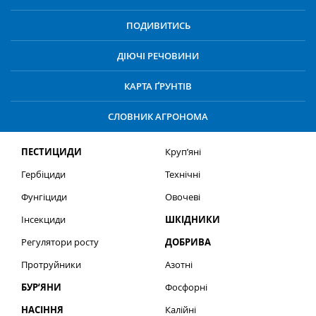
ПОДИВИТИСЬ
ДІЮЧІ РЕЧОВИНИ
КАРТА ҐРУНТІВ
СЛОВНИК АГРОНОМА
ПЕСТИЦИДИ
Круп’яні
Гербіциди
Технічні
Фунгіциди
Овочеві
Інсекциди
ШКІДНИКИ
Регулятори росту
ДОБРИВА
Протруйники
Азотні
БУР’ЯНИ
Фосфорні
НАСІННЯ
Калійні