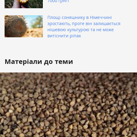
7000 грн/т
Площі соняшнику в Німеччині
зростають, проте він залишається
нішевою культурою та не може
витіснити ріпак
Матеріали до теми