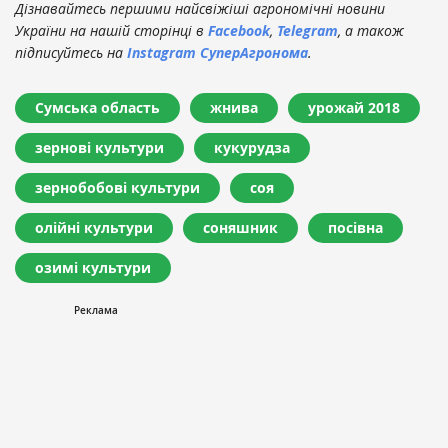
Дізнавайтесь першими найсвіжіші агрономічні новини
України на нашій сторінці в
Facebook
,
Telegram
, а також
підписуйтесь на
Instagram СуперАгронома
.
Сумська область
жнива
урожай 2018
зернові культури
кукурудза
зернобобові культури
соя
олійні культури
соняшник
посівна
озимі культури