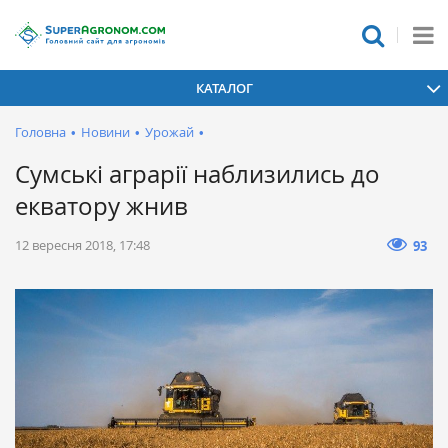
КАТАЛОГ
Головна
•
Новини
•
Урожай
•
Сумські аграрії наблизились до
екватору жнив
12 вересня 2018, 17:48
93