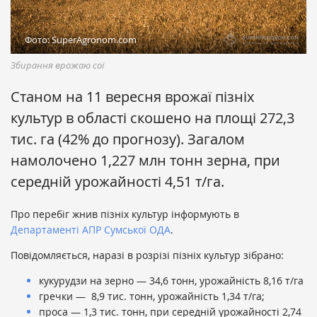
Фото: SuperAgronom.com
Збирання врожаю сої
Станом на 11 вересня врожаї пізніх
культур в області скошено на площі 272,3
тис. га (42% до прогнозу). Загалом
намолочено 1,227 млн тонн зерна, при
середній урожайності 4,51 т/га.
Про перебіг жнив пізніх культур інформують в
Департаменті АПР Сумської ОДА
.
Повідомляється, наразі в розрізі пізніх культур зібрано:
кукурудзи на зерно — 34,6 тонн, урожайність 8,16 т/га
гречки — 8,9 тис. тонн, урожайність 1,34 т/га;
проса — 1,3 тис. тонн, при середній урожайності 2,74