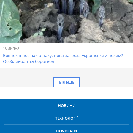
16 липня
Вовчок в посівах ріпаку: нова загроза українським полям?
Особливості та боротьба
БІЛЬШЕ
НОВИНИ
ТЕХНОЛОГІЇ
ПОЧИТАТИ