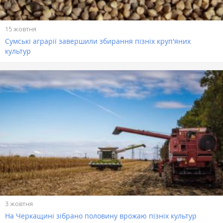
15 жовтня
Сумські аграрії завершили збирання пізніх круп'яних
культур
3 жовтня
На Черкащині зібрано половину врожаю пізніх культур