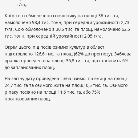
т/га;.
Крім того обмолочено соняшнику на площі 36 тис. га,
намолочено 98,4 тис. тонн, при середній урожайності 2,73
т/га. Сою обмолочено з 30,5 тис. га площ, намолочено 62,5
тис. тонн, при середній урожайності 2,05 т/га.
Окрім цього, під посів озимих культур в області
підготовлено 126,6 тис. га площ (62% до прогнозу). Зяблева
оранка проведена на площі 36,8 тис. га, що становить 6%
до запланованих площ.
На звітну дату проведена сівба озимої пшениці на площі
24,7 тис. га та озимого жита на площі 0,5 тис. га. Озимого
ріпаку посіяно на площі 11,6 тис. га, або 75%
прогнозованих площ.