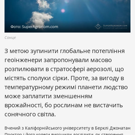
Фото: SuperAgronom.com
Сонце
З метою зупинити глобальне потепління
геоінженери запропонували масово
розпилювати в стратосфері аерозолі, що
містять сполуки сірки. Проте, за вигоду в
температурному режимі планети людство
може заплатити зменшенням
врожайності, бо рослинам не вистачить
сонячного світла.
Вчений з Каліфорнійського університету в Берклі Джонатан
Проктор і його колеги вирішили дослідити, як створення