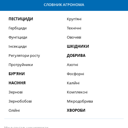
СЛОВНИК АГРОНОМА
ПЕСТИЦИДИ
Круп’яні
Гербіциди
Технічні
Фунгіциди
Овочеві
Інсекциди
ШКІДНИКИ
Регулятори росту
ДОБРИВА
Протруйники
Азотні
БУР’ЯНИ
Фосфорні
НАСІННЯ
Калійні
Зернові
Комплексні
Зернобобові
Мікродобрива
Олійні
ХВОРОБИ
Ми в соціальних мережах