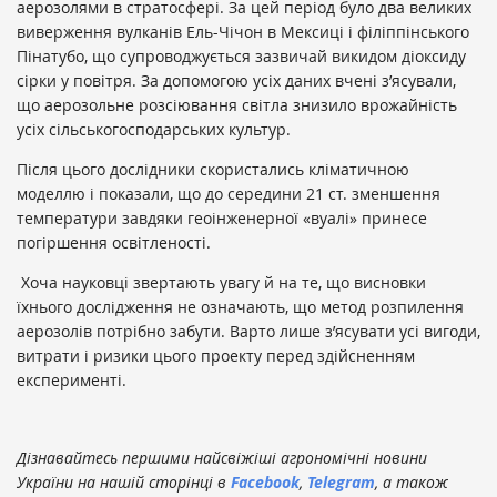
аерозолями в стратосфері. За цей період було два великих
виверження вулканів Ель-Чічон в Мексиці і філіппінського
Пінатубо, що супроводжується зазвичай викидом діоксиду
сірки у повітря. За допомогою усіх даних вчені з’ясували,
що аерозольне розсіювання світла знизило врожайність
усіх сільськогосподарських культур.
Після цього дослідники скористались кліматичною
моделлю і показали, що до середини 21 ст. зменшення
температури завдяки геоінженерної «вуалі» принесе
погіршення освітленості.
Хоча науковці звертають увагу й на те, що висновки
їхнього дослідження не означають, що метод розпилення
аерозолів потрібно забути. Варто лише з’ясувати усі вигоди,
витрати і ризики цього проекту перед здійсненням
експерименті.
Дізнавайтесь першими найсвіжіші агрономічні новини
України на нашій сторінці в
Facebook
,
Telegram
, а також