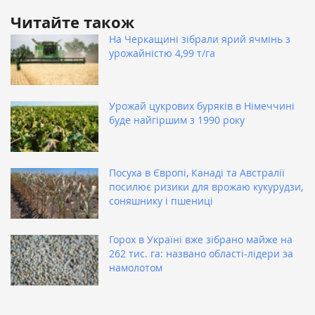
Читайте також
На Черкащині зібрали ярий ячмінь з
урожайністю 4,99 т/га
Урожай цукрових буряків в Німеччині
буде найгіршим з 1990 року
Посуха в Європі, Канаді та Австралії
посилює ризики для врожаю кукурудзи,
соняшнику і пшениці
Горох в Україні вже зібрано майже на
262 тис. га: названо області-лідери за
намолотом