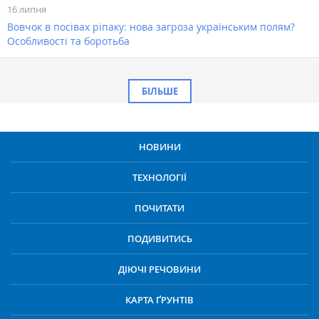
16 липня
Вовчок в посівах ріпаку: нова загроза українським полям?
Особливості та боротьба
БІЛЬШЕ
НОВИНИ
ТЕХНОЛОГІЇ
ПОЧИТАТИ
ПОДИВИТИСЬ
ДІЮЧІ РЕЧОВИНИ
КАРТА ҐРУНТІВ