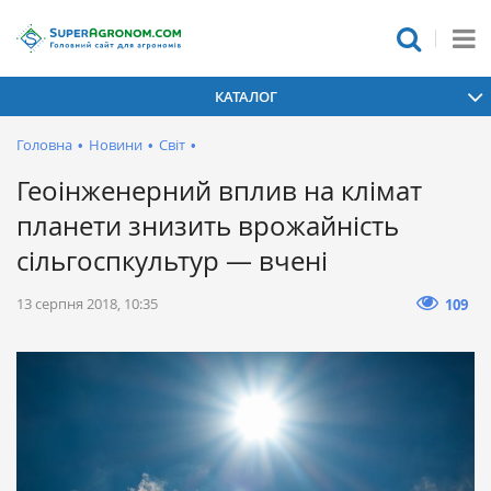
КАТАЛОГ
Головна
•
Новини
•
Світ
•
Геоінженерний вплив на клімат
планети знизить врожайність
сільгоспкультур — вчені
13 серпня 2018, 10:35
109