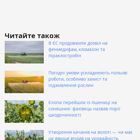
Читайте також
В ЄС продовжили дозвіл на
фенмедифам, кломазон та
піраклостробін
Погодні умови ускладнюють польові
роботи, особливо захист та
підживлення рослин
Клопи перейшли із пшениці на
соняшник: фахівець назвав поріг
шкодочинності
Утворення качанів на волоті — чи має
це явище вплив на урожайність