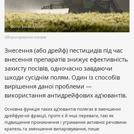
Фото: pixabay.com
Обприскування посівів
Знесення (або дрейф) пестицидів під час
внесення препаратів знижує ефективність
захисту посівів, одночасно завдаючи
шкоди сусіднім полям. Один із способів
вирішення даної проблеми —
використання антидрейфових ад'ювантів.
Основна функція таких ад'ювантів полягає в зменшенні
дрейфуючої фракції, проте є й інші переваги, такі як
підвищення проникнення і утримання активної речовини
крапель та зменшення випаровування, пише