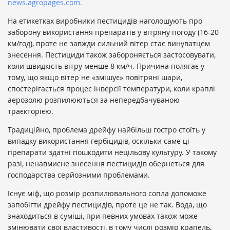
news.agropages.com.
На етикетках виробники пестицидів наголошують про
заборону використання препаратів у вітряну погоду (16-20
км/год), проте не завжди сильний вітер стає винуватцем
знесення. Пестициди також забороняється застосовувати,
коли швидкість вітру менше 8 км/ч. Причина полягає у
тому, що якщо вітер не «змішує» повітряні шари,
спостерігається процес інверсії температури, коли краплі
аерозолю розпилюються за непередбачуваною
траєкторією.
Традиційно, проблема дрейфу найбільш гостро стоїть у
випадку використання гербіцидів, оскільки саме ці
препарати здатні пошкодити нецільову культуру. У такому
разі, ненавмисне знесення пестицидів обернеться для
господарства серйозними проблемами.
Існує міф, що розмір розпилювального сопла допоможе
запобігти дрейфу пестицидів, проте це не так. Вода, що
знаходиться в суміші, при певних умовах також може
змінювати свої властивості, в тому числі розмір крапель,