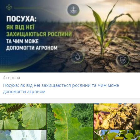
4 серпня
Посуха: як від неї захищаються рослини та чим може
допомогти агроном