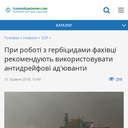
КАТАЛОГ
Головна
•
Новини
•
ЗЗР
•
При роботі з гербіцидами фахівці
рекомендують використовувати
антидрейфові ад'юванти
31 травня 2018, 10:40
219