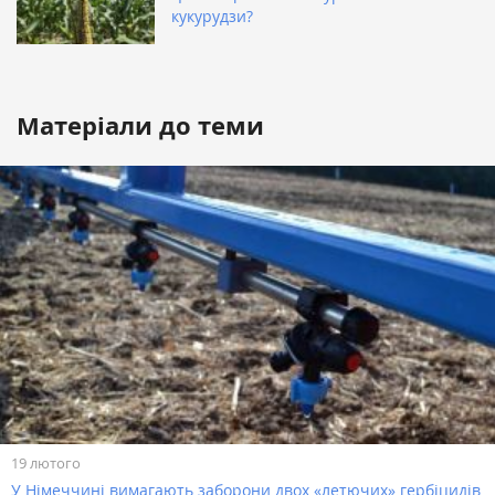
кукурудзи?
Матеріали до теми
19 лютого
У Німеччині вимагають заборони двох «летючих» гербіцидів