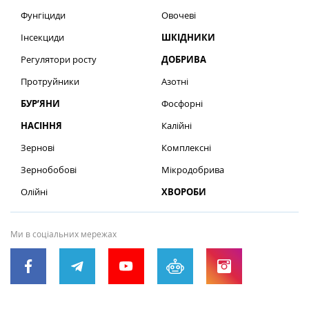
Фунгіциди
Овочеві
Інсекциди
ШКІДНИКИ
Регулятори росту
ДОБРИВА
Протруйники
Азотні
БУР’ЯНИ
Фосфорні
НАСІННЯ
Калійні
Зернові
Комплексні
Зернобобові
Мікродобрива
Олійні
ХВОРОБИ
Ми в соціальних мережах