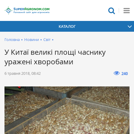
КАТАЛОГ
Головна
•
Новини
•
Світ
•
У Китаї великі площі часнику
уражені хворобами
6 травня 2018, 08:42
240