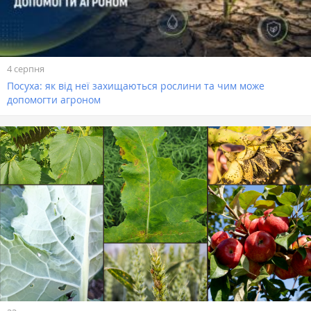
4 серпня
Посуха: як від неї захищаються рослини та чим може
допомогти агроном