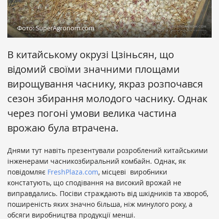
Фото: SuperAgronom.com
В китайському окрузі Цзіньсян, що
відомий своїми значними площами
вирощування часнику, якраз розпочався
сезон збирання молодого часнику. Однак
через погоні умови велика частина
врожаю була втрачена.
Днями тут навіть презентували розроблений китайськими
інженерами часникозбиральний комбайн. Однак, як
повідомляє
FreshPlaza.com
, місцеві виробники
констатують, що сподівання на високий врожай не
виправдались. Посіви страждають від шкідників та хвороб,
поширеність яких значно більша, ніж минулого року, а
обсяги виробництва продукції менші.