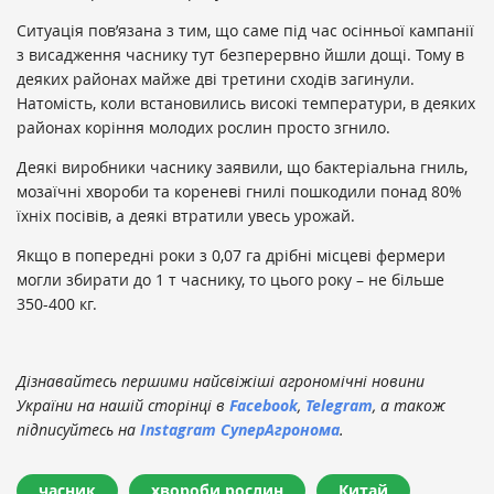
Ситуація пов’язана з тим, що саме під час осінньої кампанії
з висадження часнику тут безперервно йшли дощі. Тому в
деяких районах майже дві третини сходів загинули.
Натомість, коли встановились високі температури, в деяких
районах коріння молодих рослин просто згнило.
Деякі виробники часнику заявили, що бактеріальна гниль,
мозаїчні хвороби та кореневі гнилі пошкодили понад 80%
їхніх посівів, а деякі втратили увесь урожай.
Якщо в попередні роки з 0,07 га дрібні місцеві фермери
могли збирати до 1 т часнику, то цього року – не більше
350-400 кг.
Дізнавайтесь першими найсвіжіші агрономічні новини
України на нашій сторінці в
Facebook
,
Telegram
, а також
підписуйтесь на
Instagram СуперАгронома
.
часник
хвороби рослин
Китай