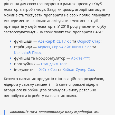
рішення для своїх господарств в рамках проекту «Клуб
новаторів агробізнесу». Завдяки цьому, аграрії матимуть
можливість тестувати препарати на своїх полях, планувати
експерименти і спільно аналізувати ефективність дії
препаратів у клубі новаторів. У 2018 році учасники клубу
застосовуватимуть на своїх полях такі препарати BASF:
фунгіциди —
Адексар® СЕ Плюс
та
Осіріс® Стар
;
гербіциди —
Акріс®
,
Євро-Лайтнінг® Плюс
та
Кельвін® Плюс
;
фунгіцид та морфорегулятор —
Архітект™
;
протруйник —
Стандак® Топ
;
інокулянти —
ХіСтік Соя
та
Хайкот Супер Соя
.
Кожен з названих продуктів є інноваційною розробкою,
лідером у своєму сегменті — й саме справжні лідери
аграрного виробництва отримують змогу ретельно
випробувати їх роботу на власних полях.
«Компанія BASF започатковує нову традицію. Ми