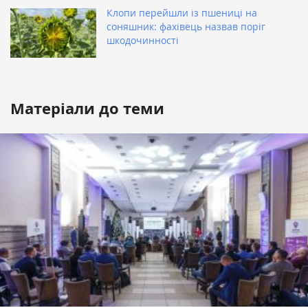
Клопи перейшли із пшениці на
соняшник: фахівець назвав поріг
шкодочинності
Матеріали до теми