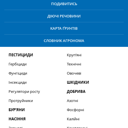
ПОДИВИТИСЬ
ДІЮЧІ РЕЧОВИНИ
КАРТА ҐРУНТІВ
СЛОВНИК АГРОНОМА
ПЕСТИЦИДИ
Круп’яні
Гербіциди
Технічні
Фунгіциди
Овочеві
Інсекциди
ШКІДНИКИ
Регулятори росту
ДОБРИВА
Протруйники
Азотні
БУР’ЯНИ
Фосфорні
НАСІННЯ
Калійні