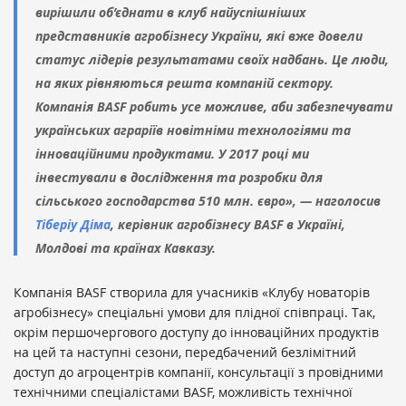
вирішили об’єднати в клуб найуспішніших
представників агробізнесу України, які вже довели
статус лідерів результатами своїх надбань. Це люди,
на яких рівняються решта компаній сектору.
Компанія BASF робить усе можливе, аби забезпечувати
українських аграріїв новітніми технологіями та
інноваційними продуктами. У 2017 році ми
інвестували в дослідження та розробки для
сільського господарства 510 млн. євро», — наголосив
Тіберіу Діма
, керівник агробізнесу BASF в Україні,
Молдові та країнах Кавказу.
Компанія BASF створила для учасників «Клубу новаторів
агробізнесу» спеціальні умови для плідної співпраці. Так,
окрім першочергового доступу до інноваційних продуктів
на цей та наступні сезони, передбачений безлімітний
доступ до агроцентрів компанії, консультації з провідними
технічними спеціалістами BASF, можливість технічної