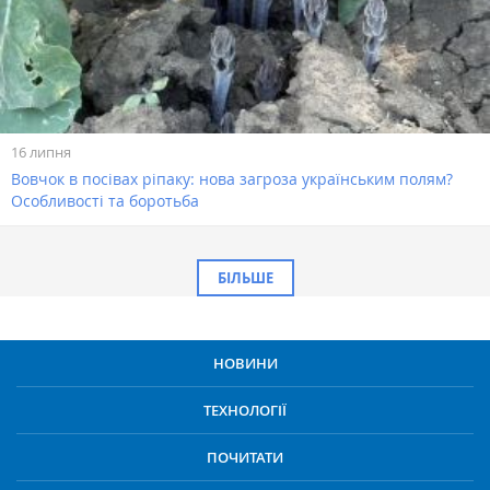
16 липня
Вовчок в посівах ріпаку: нова загроза українським полям?
Особливості та боротьба
БІЛЬШЕ
НОВИНИ
ТЕХНОЛОГІЇ
ПОЧИТАТИ