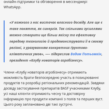
онлайн-підтримки та обговорення в мессенджері
WhatsApp.
«У кожного з нас вистачає власного досвіду. Але ще є
таке поняття, як синергія. Так спільними зусиллями
можна створити ще більш якісну та ефективну
передову технологію й продемонструвати її в своєму
регіоні, з урахуванням конкретних ґрунтово-
кліматичних умов», —– підкреслив
Вадим Потьомкін
,
президент «Клубу новаторів агробізнесу».
Члени «Клубу новаторів агробізнесу» отримають
можливість брати безпосередню участь в позиціюванні
продуктів та розробці регіональних рекомендацій. Завдяки
досвіду застосування препаратів BASF учасниками Клубу,
усі наші клієнти отримають чесну та достовірну
інформацію про продукти компанії з полів та перших вуст.
Цього року заплановано дві такі зустрічі.