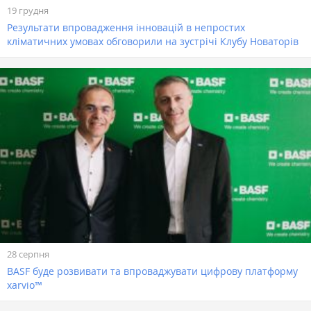
19 грудня
Результати впровадження інновацій в непростих
кліматичних умовах обговорили на зустрічі Клубу Новаторів
28 серпня
BASF буде розвивати та впроваджувати цифрову платформу
xarvio™