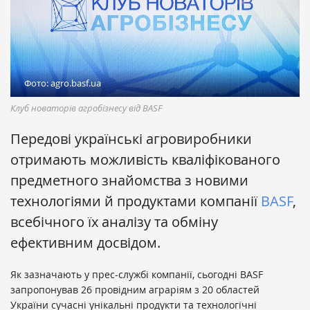
Фото: agro.basf.ua
Клуб новаторів агробізнесу від BASF
Передові українські агровиробники
отримають можливість кваліфікованого
предметного знайомства з новими
технологіями й продуктами компанії
BASF
,
всебічного їх аналізу та обміну
ефективним досвідом.
Як зазначають у прес-службі компанії, сьогодні BASF
запропонував 26 провідним аграріям з 20 областей
України сучасні унікальні продукти та технологічні