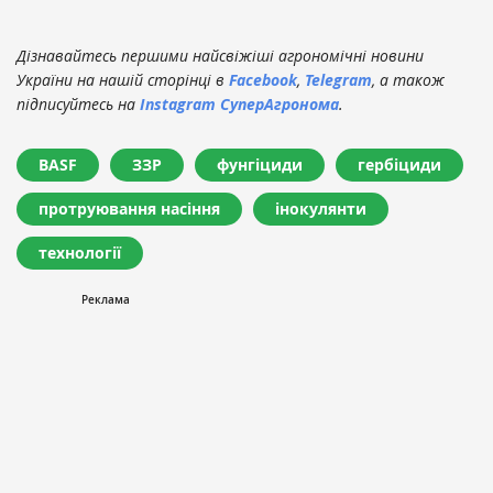
Дізнавайтесь першими найсвіжіші агрономічні новини
України на нашій сторінці в
Facebook
,
Telegram
, а також
підписуйтесь на
Instagram СуперАгронома
.
BASF
ЗЗР
фунгіциди
гербіциди
протруювання насіння
інокулянти
технології