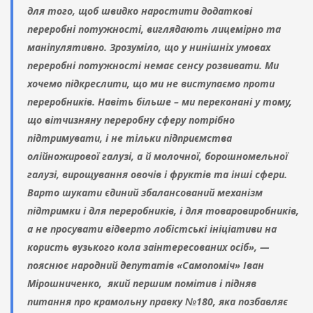
для того, щоб швидко наростити додаткові
переробні потужності, виглядають лицемірно та
маніпулятивно. Зрозуміло, що у нинішніх умовах
переробні потужності немає сенсу розвивати. Ми
хочемо підкреслити, що ми не виступаємо проти
переробників. Навіть більше – ми переконані у тому,
що вітчизняну переробну сферу потрібно
підтримувати, і не тільки підприємства
олійножирової галузі, а й молочної, борошномельної
галузі, вирощування овочів і фруктів та інші сфери.
Варто шукати єдиний збалансований механізм
підтримки і для переробників, і для товаровиробників,
а не просувати відверто лобістські ініціативи на
користь вузького кола заінтересованих осіб», —
пояснює народний депутатів «Самопоміч» Іван
Мірошниченко, який першим помітив і підняв
питання про крамольну правку №180, яка позбавляє