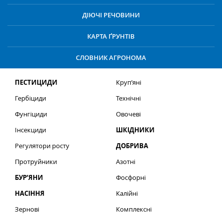
ДІЮЧІ РЕЧОВИНИ
КАРТА ҐРУНТІВ
СЛОВНИК АГРОНОМА
ПЕСТИЦИДИ
Круп’яні
Гербіциди
Технічні
Фунгіциди
Овочеві
Інсекциди
ШКІДНИКИ
Регулятори росту
ДОБРИВА
Протруйники
Азотні
БУР’ЯНИ
Фосфорні
НАСІННЯ
Калійні
Зернові
Комплексні