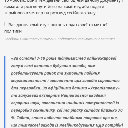
15 чоловік. Вони теж давали свої оцінки даному документу і
вимагали розглянути його на комітету, аби подати
терміново в четвер на розгляд сесійного залу.
Засідання комітету з питань податкової та митної політики
«За останні 7-10 років підприємства олійножирової
галузі самі активно будували заводи, чим
розбалансували ринок та зумовили падіння
маржинальності і заповнення цих заводів сировиною
для переробки. За офіційними даними «Укроліяпрому»
та галузевих експертів Національної академії
аграрних наук, заповнення нинішніх потужностей із
переробки соняшнику, сої та ріпаку складає близько 70
%. Тобто, слова лобістів «олійних» поправок про те,
що тимчасові заходи із невідшкодування ПДВ потрібні