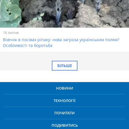
16 липня
Вовчок в посівах ріпаку: нова загроза українським полям?
Особливості та боротьба
БІЛЬШЕ
НОВИНИ
ТЕХНОЛОГІЇ
ПОЧИТАТИ
ПОДИВИТИСЬ