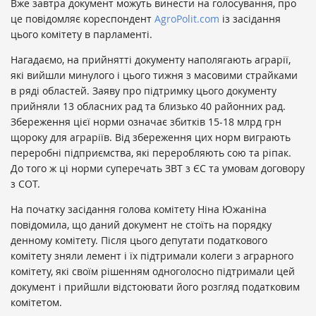
Вже завтра
​д
окумент можуть винести на голосування, про
це повідомляє кореспондент
AgroPolit.com
із засідання
цього комітету в парламенті.
Нагадаємо, на прийнятті документу наполягають аграрії,
які вийшли минулого і цього тижня з масовими страйками
в ряді областей. Заяву про підтримку цього документу
прийняли 13 обласних рад та близько 40 районних рад.
Збереження цієї норми означає збитків 15-18 млрд грн
щороку для аграріїв. Від збереження цих норм виграють
переробні підприємства, які переробляють сою та ріпак.
До того ж ці норми суперечать ЗВТ з ЄС та умовам договору
з СОТ.
На початку засідання голова комітету Ніна Южаніна
повідомила, що даний документ не стоїть на порядку
денному комітету. Після цього депутати податкового
комітету зняли лемент і їх підтримали колеги з аграрного
комітету, які своїм рішенням одноголосно підтримали цей
документ і прийшли відстоювати його розгляд податковим
комітетом.