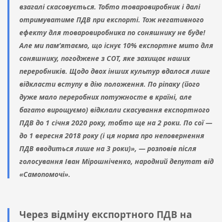
взагалі скасовується. Тобто товаровиробник і далі
отримуватиме ПДВ при експорті. Тож негативного
ефекту для товаровиробника по соняшнику не буде!
Але ми пам’ятаємо, що існує 10% експортне мито для
соняшнику, погоджене з СОТ, яке захищає наших
переробників. Щодо двох інших культур вдалося лише
відкласти вступу в дію положення. По ріпаку (його
дуже мало переробних потужносте в країні, але
багато вирощуємо) відклали скасування експортного
ПДВ до 1 січня 2020 року, тобто ще на 2 роки. По сої —
до 1 вересня 2018 року (і ця норма про неповернення
ПДВ вводиться лише на 3 роки)», — розповів після
голосування Іван Мірошніченко, народний депутат від
«Самопомочі».
Через відміну експортного ПДВ на