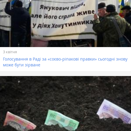
3 квітня
Голосування в Раді за «соєво-ріпакові правки» сьогодні знову
може бути зірване