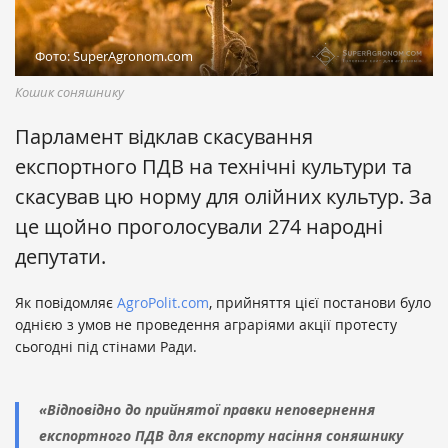
Фото: SuperAgronom.com
Кошик соняшнику
Парламент відклав скасування
експортного ПДВ на технічні культури та
скасував цю норму для олійних культур. За
це щойно проголосували 274 народні
депутати.
Як повідомляє
AgroPolit.com
, прийняття цієї постанови було
однією з умов не проведення аграріями акції протесту
сьогодні під стінами Ради.
«Відповідно до прийнятої правки неповернення
експортного ПДВ для експорту насіння соняшнику