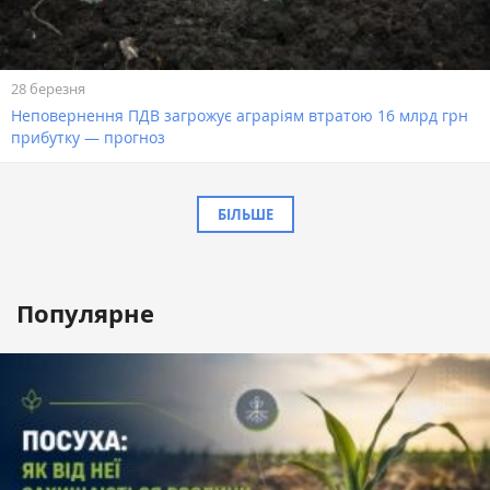
28 березня
Неповернення ПДВ загрожує аграріям втратою 16 млрд грн
прибутку — прогноз
БІЛЬШЕ
Популярне