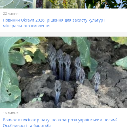
22 липня
Новинки Ukravit 2026: рішення для захисту культур і
мінерального живлення
16 липня
Вовчок в посівах ріпаку: нова загроза українським полям?
Особливості та боротьба