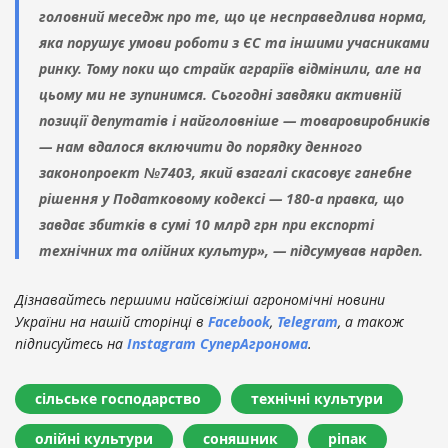
головний меседж про те, що це несправедлива норма,
яка порушує умови роботи з ЄС та іншими учасниками
ринку. Тому поки що страйк аграріїв відмінили, але на
цьому ми не зупинимся. Сьогодні завдяки активній
позиції депутатів і найголовніше — товаровиробників
— нам вдалося включити до порядку денного
законопроект №7403, який взагалі скасовує ганебне
рішення у Податковому кодексі — 180-а правка, що
завдає збитків в сумі 10 млрд грн при експорті
технічних та олійних культур», — підсумував нардеп.
Дізнавайтесь першими найсвіжіші агрономічні новини
України на нашій сторінці в
Facebook
,
Telegram
, а також
підписуйтесь на
Instagram СуперАгронома
.
сільське господарство
технічні культури
олійні культури
соняшник
ріпак