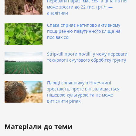
переваги наразі має соя, а ціна на неї
може зрости до 22 тис. грн/т —
аналітики
Спека сприяє нетипово активному
поширенню павутинного кліща на
посівах сої
Strip-till проти no-till: у чому переваги
технології смугового обробітку ґрунту
Площі соняшнику в Німеччині
зростають, проте він залишається
нішевою культурою та не може
витіснити ріпак
Матеріали до теми