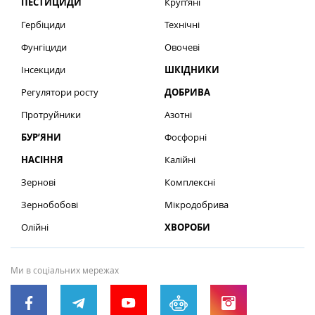
ПЕСТИЦИДИ
Круп’яні
Гербіциди
Технічні
Фунгіциди
Овочеві
Інсекциди
ШКІДНИКИ
Регулятори росту
ДОБРИВА
Протруйники
Азотні
БУР’ЯНИ
Фосфорні
НАСІННЯ
Калійні
Зернові
Комплексні
Зернобобові
Мікродобрива
Олійні
ХВОРОБИ
Ми в соціальних мережах