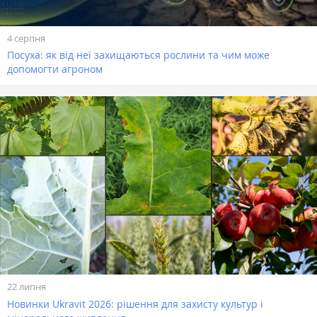
4 серпня
Посуха: як від неї захищаються рослини та чим може
допомогти агроном
22 липня
Новинки Ukravit 2026: рішення для захисту культур і