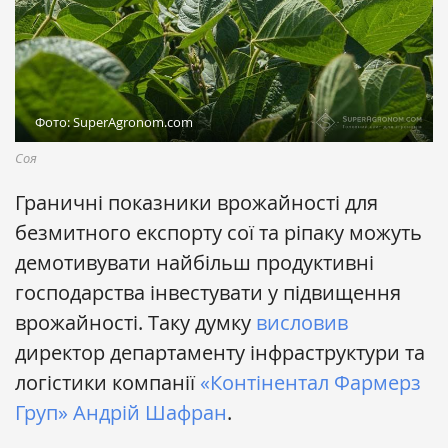
Фото: SuperAgronom.com
Соя
Граничні показники врожайності для
безмитного експорту сої та ріпаку можуть
демотивувати найбільш продуктивні
господарства інвестувати у підвищення
врожайності. Таку думку
висловив
директор департаменту інфраструктури та
логістики компанії
«Контінентал Фармерз
Груп»
Андрій Шафран
.