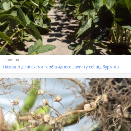
11 липня
Названо дієві схеми гербіцидного захисту сої від бур’янів