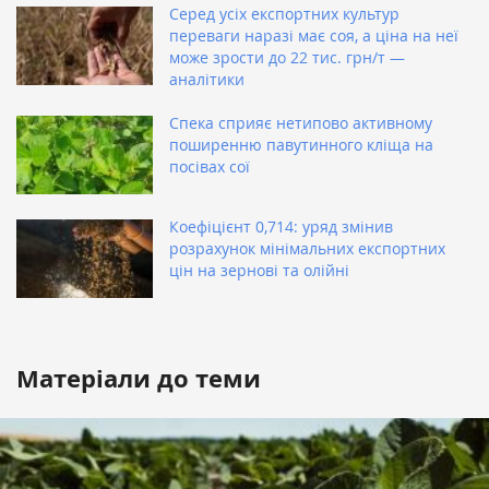
Серед усіх експортних культур
переваги наразі має соя, а ціна на неї
може зрости до 22 тис. грн/т —
аналітики
Спека сприяє нетипово активному
поширенню павутинного кліща на
посівах сої
Коефіцієнт 0,714: уряд змінив
розрахунок мінімальних експортних
цін на зернові та олійні
Матеріали до теми