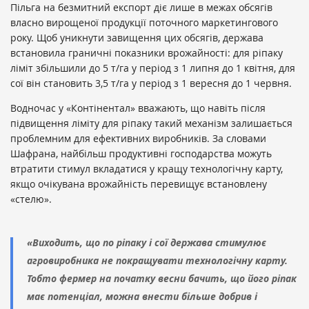
Пільга на безмитний експорт діє лише в межах обсягів
власно вирощеної продукції поточного маркетингового
року. Щоб уникнути завищення цих обсягів, держава
встановила граничні показники врожайності: для ріпаку
ліміт збільшили до 5 т/га у період з 1 липня до 1 квітня, для
сої він становить 3,5 т/га у період з 1 вересня до 1 червня.
Водночас у «Контінентал» вважають, що навіть після
підвищення ліміту для ріпаку такий механізм залишається
проблемним для ефективних виробників. За словами
Шафрана, найбільш продуктивні господарства можуть
втратити стимул вкладатися у кращу технологічну карту,
якщо очікувана врожайність перевищує встановлену
«стелю».
«Виходить, що по ріпаку і сої держава стимулює
агровиробника не покращувати технологічну карту.
Тобто фермер на початку весни бачить, що його ріпак
має потенціал, можна внести більше добрив і