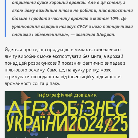
отримати дуже хороший врожай. Але є ця стеля, з
якою йому вигідніше нічого не робити, ніж виростити
більше і продати частину врожаю з митом 10%. Це
урівнювання аграріїв нагадує СРСР з його п'ятирічними
планами і обмеженнями», — зазначив Шафран.
Йдеться про те, що продукцію в межах встановленого
ліміту виробник може експортувати без мита, а врожай
понад цей розрахунковий показник фактично випадає з
пільгового режиму. Саме це, на думку ринку, може
стримувати господарства від інвестицій у підвищення
врожайності сої та ріпаку.