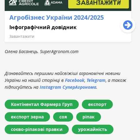
Агробізнес України 2024/2025
Інфографічний довідник
Завантажити
Олена Басанець. SuperAgronom.com
Дізнавайтесь першими найсвіжіші агрономічні новини
України на нашій сторінці в
Facebook
,
Telegram
, а також
підписуйтесь на
Instagram СуперАгронома
.
Контінентал Фармерз Груп
експорт
експорт зерна
соя
ріпак
соєво-ріпакові правки
урожайність