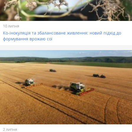
10 липня
Ко-інокуляція та збалансоване живлення: новий підхід до
формування врожаю сої
2 липня