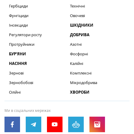
Гербіциди
Технічні
Фунгіциди
Овочеві
Інсекциди
ШКІДНИКИ
Регулятори росту
ДОБРИВА
Протруйники
Азотні
БУР’ЯНИ
Фосфорні
НАСІННЯ
Калійні
Зернові
Комплексні
Зернобобові
Мікродобрива
Олійні
ХВОРОБИ
Ми в соціальних мережах