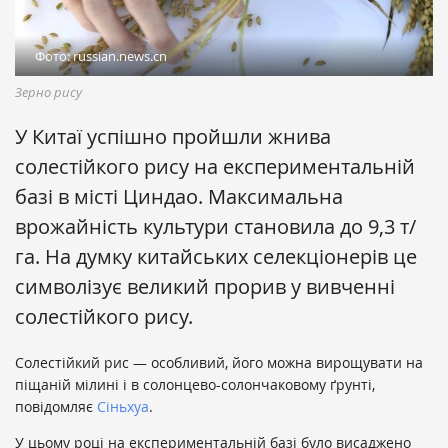
Фото: russian.news.cn
Зерно рису
У Китаї успішно пройшли жнива
солестійкого рису на експериментальній
базі в місті Циндао. Максимальна
врожайність культури становила до 9,3 т/
га. На думку китайських селекціонерів це
символізує великий прорив у вивченні
солестійкого рису.
Солестійкий рис — особливий, його можна вирощувати на
піщаній мілині і в солонцево-солончаковому ґрунті,
повідомляє
Сіньхуа
.
У цьому році на експериментальній базі було висаджено