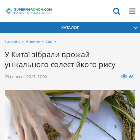
КАТАЛОГ
Головна
•
Новини
•
Світ
•
У Китаї зібрали врожай
унікального солестійкого рису
29 вересня 2017, 17:00
66