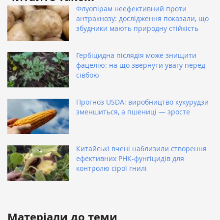
Флуопірам неефективний проти
антракнозу: дослідження показали, що
збудники мають природну стійкість
Гербіцидна післядія може знищити
фацелію: на що звернути увагу перед
сівбою
Прогноз USDA: виробництво кукурудзи
зменшиться, а пшениці — зросте
Китайські вчені наблизили створення
ефективних РНК-фунгіцидів для
контролю сірої гнилі
Матеріали до теми