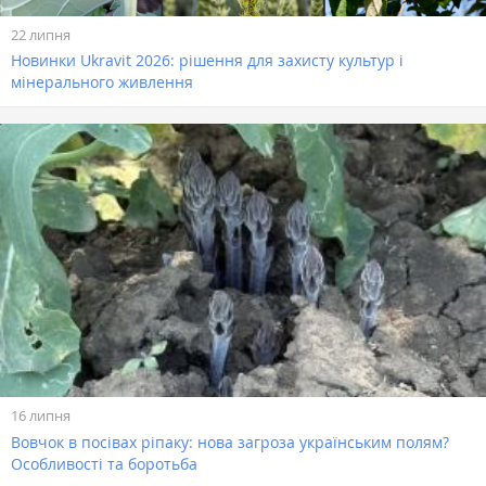
22 липня
Новинки Ukravit 2026: рішення для захисту культур і
мінерального живлення
16 липня
Вовчок в посівах ріпаку: нова загроза українським полям?
Особливості та боротьба