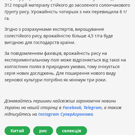
312 порцій матеріалу стійкого до засоленого солончакового
ґрунту рису. Урожайність чотирьох з них перевищила 6 т/
га.
Згідно з розрахунками експертів, вирощування
солестійкого рису, врожайністю більше 4,5 т/га буде
вигідною для господарств країни.
За повідомленням фахівців, врожайність рису на
експериментальному полі може відрізняється від такої на
колгоспних полях в природних умовах, тому очікується
серія нових досліджень. Для поширення нового виду
зернової культури потрібно як мінімум три роки.
Дізнавайтесь першими найсвіжіші агрономічні новини
України на нашій сторінці в
Facebook
,
Telegram
, а також
підписуйтесь на
Instagram СуперАгронома
.
Китай
рис
селекція