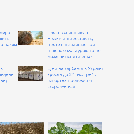
рмерз
Площі соняшнику в
ьшить
Німеччині зростають,
 ріпаком
проте він залишається
нішевою культурою та не
може витіснити ріпак
ив
Ціни на карбамід в Україні
Південь
зросли до 32 тис. грн/т:
івну
імпортна пропозиція
скорочується