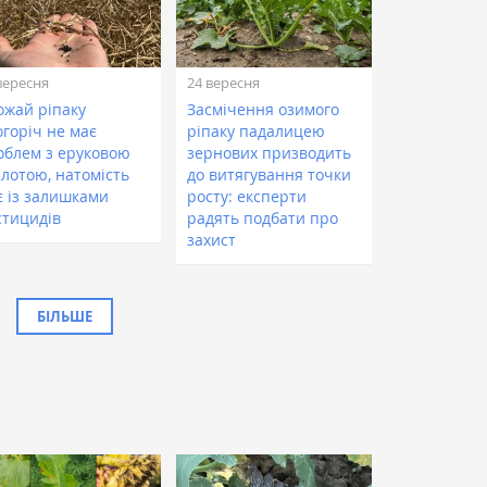
вересня
24 вересня
ожай ріпаку
Засмічення озимого
огоріч не має
ріпаку падалицею
облем з еруковою
зернових призводить
слотою, натомість
до витягування точки
є із залишками
росту: експерти
стицидів
радять подбати про
захист
БІЛЬШЕ