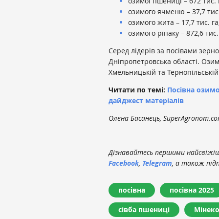
озимої пшениці – 672 тис. 
озимого ячменю – 37,7 тис.
озимого жита – 17,7 тис. га
озимого ріпаку – 872,6 тис.
Серед лідерів за посівами зерно
Дніпропетровська області. Озим
Хмельницькій та Тернопільській
Читати по темі:
Посівна озимо
дайджест матеріалів
Олена Басанець, SuperAgronom.c
Дізнавайтесь першими найсвіжіші
Facebook
,
Telegram
, а також під
посівна
посівна 2025
сівба пшениці
Мінек