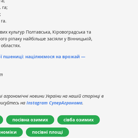
га;
 га;
;
 га.
вих культур Полтавська, Кіровоградська та
ого ріпаку найбільше засіяли у Вінницькій,
 областях.
ї пшениці: націлюємося на врожай —
om
 агрономічні новини України на нашій сторінці в
писуйтесь на
Instagram СуперАгронома
.
посівна озимих
сівба озимих
ономіки
посівні площі