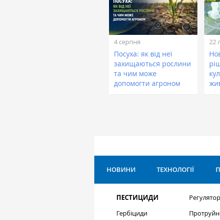
4 серпня
22 
Посуха: як від неї
Нов
захищаються рослини
рі
та чим може
кул
допомогти агроном
жи
НОВИНИ
ТЕХНОЛОГІЇ
П
ПЕСТИЦИДИ
Регулятор
Гербіциди
Протруйн