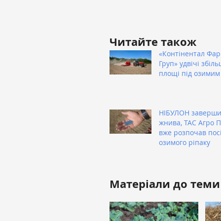
Читайте також
«Контінентал Фа
Груп» удвічі збіл
площі під озимим
НІБУЛОН заверш
жнива, ТАС Агро 
вже розпочав пос
озимого ріпаку
Матеріали до теми