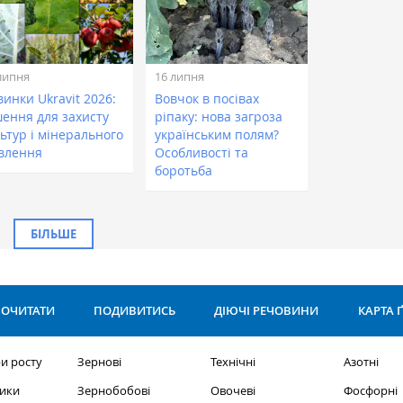
липня
16 липня
инки Ukravit 2026:
Вовчок в посівах
шення для захисту
ріпаку: нова загроза
ьтур і мінерального
українським полям?
влення
Особливості та
боротьба
БІЛЬШЕ
ОЧИТАТИ
ПОДИВИТИСЬ
ДІЮЧІ РЕЧОВИНИ
КАРТА 
и росту
Зернові
Технічні
Азотні
ики
Зернобобові
Овочеві
Фосфорні