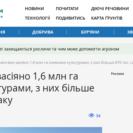
НОВИНИ
ПОЧИТАТИ
ДІЮЧІ РЕЧОВИНИ
ТЕХНОЛОГІЇ
ПОДИВИТИСЬ
КАРТА ҐРУНТІВ
НЯ
ДОБРИВА
БУР’ЯНИ
Х
 неї захищаються рослини та чим може допомогти агроном
аїні вже засіяно 1,6 млн га озимими культурами, з них більше 870 тис. г
засіяно 1,6 млн га
урами, з них більше
аку
54