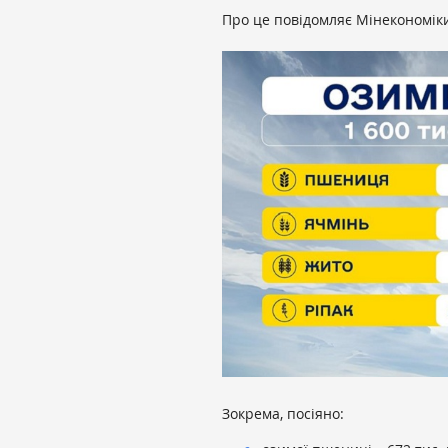
Про це повідомляє Мінекономік
Зокрема, посіяно: