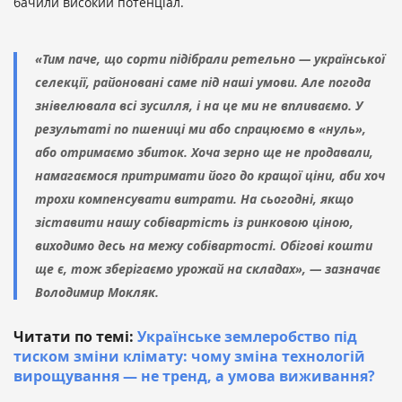
бачили високий потенціал.
«Тим паче, що сорти підібрали ретельно — української
селекції, районовані саме під наші умови. Але погода
знівелювала всі зусилля, і на це ми не впливаємо. У
результаті по пшениці ми або спрацюємо в «нуль»,
або отримаємо збиток. Хоча зерно ще не продавали,
намагаємося притримати його до кращої ціни, аби хоч
трохи компенсувати витрати. На сьогодні, якщо
зіставити нашу собівартість із ринковою ціною,
виходимо десь на межу собівартості. Обігові кошти
ще є, тож зберігаємо урожай на складах», — зазначає
Володимир Мокляк.
Читати по темі:
Українське землеробство під
тиском зміни клімату: чому зміна технологій
вирощування — не тренд, а умова виживання?