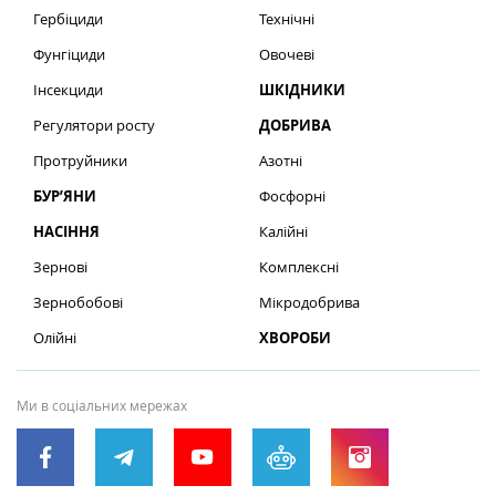
Гербіциди
Технічні
Фунгіциди
Овочеві
Інсекциди
ШКІДНИКИ
Регулятори росту
ДОБРИВА
Протруйники
Азотні
БУР’ЯНИ
Фосфорні
НАСІННЯ
Калійні
Зернові
Комплексні
Зернобобові
Мікродобрива
Олійні
ХВОРОБИ
Ми в соціальних мережах