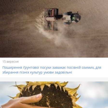
15 вересня
Поширення ґрунтової посухи заважає посівній озимих, для
збирання пізніх культур умови задовільні