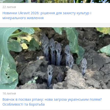
22 липня
Новинки Ukravit 2026: рішення для захисту культур і
мінерального живлення
16 липня
Вовчок в посівах ріпаку: нова загроза українським полям?
Особливості та боротьба