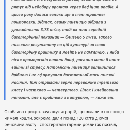
рятує від недобору врожаю через дефіцит опадів. А
цього року далися взнаки ще й пізні травневі
приморозки. Відтак, озиму пшеницю зібрали з
урожайністю 3,78 т/га, тоді як наш середній
багаторічний показник — близько 5 т/га. Такого
низького результату по цій культурі за свою
багаторічну практику я навіть не пам’ятаю. І якби
після приморозків випали дощі, рослини мали б шанс
вийти зі стресу. Натомість пшениця залишилася
дрібною і не сформувала достатньої маси тисячі
насінин. Тож отримали зерно переважно третього
класу і частково — четвертого. Білок і клейковина
непогані, але є проблема з натурою», — каже він.
Особливо прикро, зауважує аграрій, що вклали в пшеницю
чималі кошти, зокрема, дали понад 120 кг/га діючої
речовини азоту і спостерігали гарний розвиток посівів,