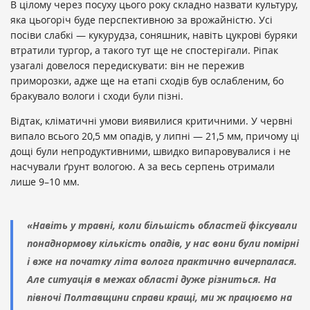
В цілому через посуху цього року складно назвати культуру,
яка цьогоріч буде перспективною за врожайністю. Усі
посіви слабкі — кукурудза, соняшник, навіть цукрові буряки
втратили тургор, а такого тут ще не спостерігали. Ріпак
узагалі довелося передискувати: він не пережив
приморозки, адже ще на етапі сходів був ослабленим, бо
бракувало вологи і сходи були пізні.
Відтак, кліматичні умови виявилися критичними. У червні
випало всього 20,5 мм опадів, у липні — 21,5 мм, причому ці
дощі були непродуктивними, швидко випаровувалися і не
насчували ґрунт вологою. А за весь серпень отримали
лише 9–10 мм.
«Навіть у травні, коли більшість областей фіксували
понаднормову кількість опадів, у нас вони були помірні
і вже на початку літа волога практично вичерпалася.
Але ситуація в межах області дуже різниться. На
півночі Полтавщини справи кращі, ми ж працюємо на