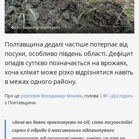
Фото: SuperAgronom.com
Полтавщина дедалі частіше потерпає від
посухи, особливо південь області. Дефіцит
опадів суттєво позначається на врожаях,
хоча клімат може різко відрізнятися навіть
в межах одного району.
Про це
розповів
Володимир Мокляк
, голова
СФГ «Дослідне»
з Полтавщини.
«Хоча ми давно практикуємо no-till, сіємо посухостійкі
сорти й гібриди й максимально підлаштували
технологію під посушливі умови, навіть це вже не