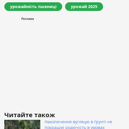
урожайність пшениці
урожай 2025
Читайте також
Накопичення вуглецю в ґрунті не
покращує родючість в умовах