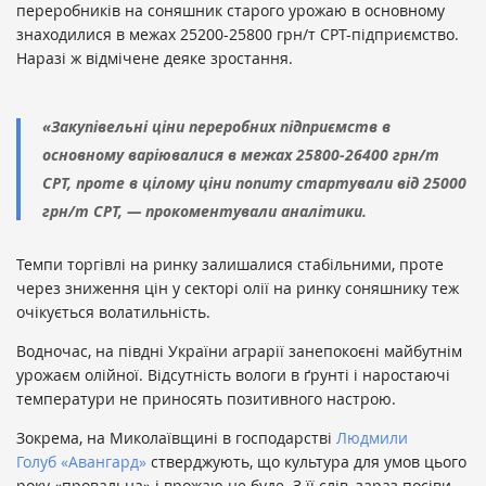
переробників на соняшник старого урожаю в основному
знаходилися в межах 25200-25800 грн/т СРТ-підприємство.
Наразі ж відмічене деяке зростання.
«Закупівельні ціни переробних підприємств в
основному варіювалися в межах 25800-26400 грн/т
СРТ, проте в цілому ціни попиту стартували від 25000
грн/т СРТ, — прокоментували аналітики.
Темпи торгівлі на ринку залишалися стабільними, проте
через зниження цін у секторі олії на ринку соняшнику теж
очікується волатильність.
Водночас, на півдні України аграрії занепокоєні майбутнім
урожаєм олійної. Відсутність вологи в ґрунті і наростаючі
температури не приносять позитивного настрою.
Зокрема, на Миколаївщині в господарстві
Людмили
Голуб
«Авангард»
стверджують, що культура для умов цього
року «провальна» і врожаю не буде. З її слів, зараз посіви