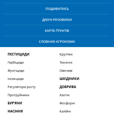
ПОДИВИТИСЬ
ДІЮЧІ РЕЧОВИНИ
КАРТА ҐРУНТІВ
СЛОВНИК АГРОНОМА
ПЕСТИЦИДИ
Круп’яні
Гербіциди
Технічні
Фунгіциди
Овочеві
Інсекциди
ШКІДНИКИ
Регулятори росту
ДОБРИВА
Протруйники
Азотні
БУР’ЯНИ
Фосфорні
НАСІННЯ
Калійні