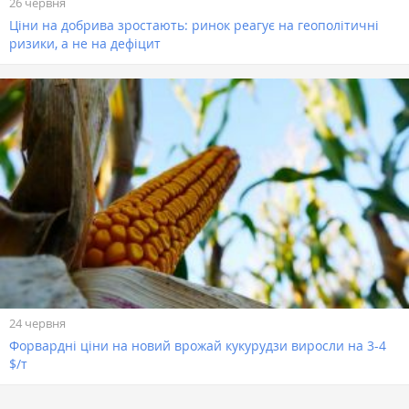
26 червня
Ціни на добрива зростають: ринок реагує на геополітичні
ризики, а не на дефіцит
24 червня
Форвардні ціни на новий врожай кукурудзи виросли на 3-4
$/т