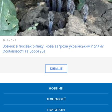
16 липня
Вовчок в посівах ріпаку: нова загроза українським полям?
Особливості та боротьба
БІЛЬШЕ
НОВИНИ
ТЕХНОЛОГІЇ
ПОЧИТАТИ