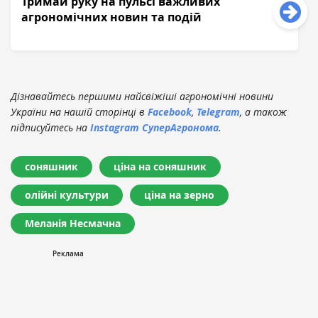
Тримай руку на пульсі важливих
агрономічних новин та подій
Дізнавайтесь першими найсвіжіші агрономічні новини
України на нашій сторінці в
Facebook
,
Telegram
, а також
підписуйтесь на
Instagram СуперАгронома
.
соняшник
ціна на соняшник
олійні культури
ціна на зерно
Меланія Несмачна