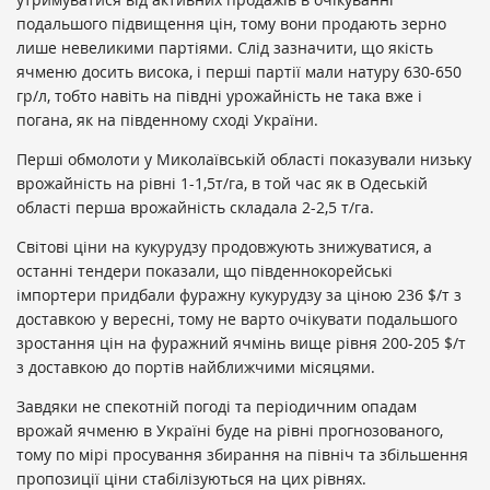
подальшого підвищення цін, тому вони продають зерно
лише невеликими партіями. Слід зазначити, що якість
ячменю досить висока, і перші партії мали натуру 630-650
гр/л, тобто навіть на півдні урожайність не така вже і
погана, як на південному сході України.
Перші обмолоти у Миколаївській області показували низьку
врожайність на рівні 1-1,5т/га, в той час як в Одеській
області перша врожайність складала 2-2,5 т/га.
Світові ціни на кукурудзу продовжують знижуватися, а
останні тендери показали, що південнокорейські
імпортери придбали фуражну кукурудзу за ціною 236 $/т з
доставкою у вересні, тому не варто очікувати подальшого
зростання цін на фуражний ячмінь вище рівня 200-205 $/т
з доставкою до портів найближчими місяцями.
Завдяки не спекотній погоді та періодичним опадам
врожай ячменю в Україні буде на рівні прогнозованого,
тому по мірі просування збирання на північ та збільшення
пропозиції ціни стабілізуються на цих рівнях.