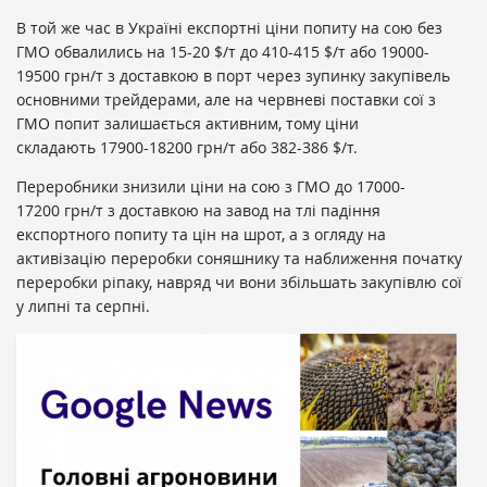
В той же час в Україні експортні ціни попиту на сою без
ГМО обвалились на 15-20 $/т до 410-415 $/т або 19000-
19500 грн/т з доставкою в порт через зупинку закупівель
основними трейдерами, але на червневі поставки сої з
ГМО попит залишається активним, тому ціни
складають 17900-18200 грн/т або 382-386 $/т.
Переробники знизили ціни на сою з ГМО до 17000-
17200 грн/т з доставкою на завод на тлі падіння
експортного попиту та цін на шрот, а з огляду на
активізацію переробки соняшнику та наближення початку
переробки ріпаку, навряд чи вони збільшать закупівлю сої
у липні та серпні.