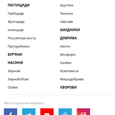
ПЕСТИЦИДИ
Круп’яні
Гербіциди
Технічні
Фунгіциди
Овочеві
Інсекциди
ШКІДНИКИ
Регулятори росту
ДОБРИВА
Протруйники
Азотні
БУР’ЯНИ
Фосфорні
НАСІННЯ
Калійні
Зернові
Комплексні
Зернобобові
Мікродобрива
Олійні
ХВОРОБИ
Ми в соціальних мережах