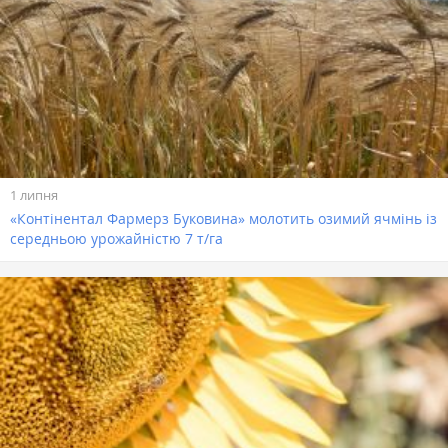
1 липня
«Контінентал Фармерз Буковина» молотить озимий ячмінь із
середньою урожайністю 7 т/га