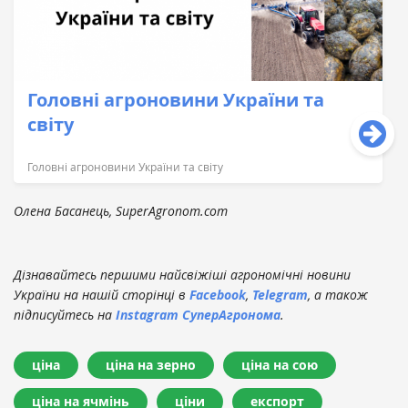
Головні агроновини України та
світу
Головні агроновини України та світу
Олена Басанець, SuperAgronom.com
Дізнавайтесь першими найсвіжіші агрономічні новини
України на нашій сторінці в
Facebook
,
Telegram
, а також
підписуйтесь на
Instagram СуперАгронома
.
ціна
ціна на зерно
ціна на сою
ціна на ячмінь
ціни
експорт