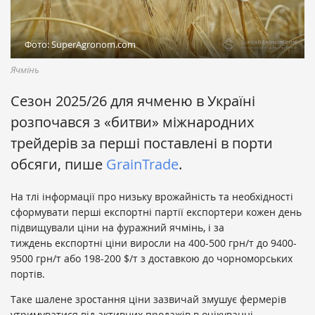
Фото: SuperAgronom.com
Ячмінь
Сезон 2025/26 для ячменю в Україні
розпочався з «битви» міжнародних
трейдерів за перші поставлені в порти
обсяги, пише
GrainTrade
.
На тлі інформації про низьку врожайність та необхідності
сформувати перші експортні партії експортери кожен день
підвищували ціни на фуражний ячмінь, і за
тиждень експортні ціни виросли на 400-500 грн/т до 9400-
9500 грн/т або 198-200 $/т з доставкою до чорноморських
портів.
Таке шалене зростання ціни зазвичай змушує фермерів
утримуватися від активних продажів в очікуванні