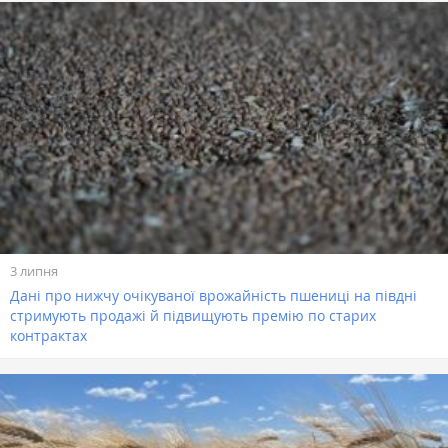
3 липня
Дані про нижчу очікуваної врожайність пшениці на півдні
стримують продажі й підвищують премію по старих
контрактах