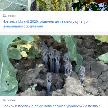
22 липня
Новинки Ukravit 2026: рішення для захисту культур і
мінерального живлення
16 липня
Вовчок в посівах ріпаку: нова загроза українським полям?