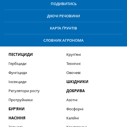
ПОДИВИТИСЬ
ДІЮЧІ РЕЧОВИНИ
КАРТА ҐРУНТІВ
СЛОВНИК АГРОНОМА
ПЕСТИЦИДИ
Круп’яні
Гербіциди
Технічні
Фунгіциди
Овочеві
Інсекциди
ШКІДНИКИ
Регулятори росту
ДОБРИВА
Протруйники
Азотні
БУР’ЯНИ
Фосфорні
НАСІННЯ
Калійні