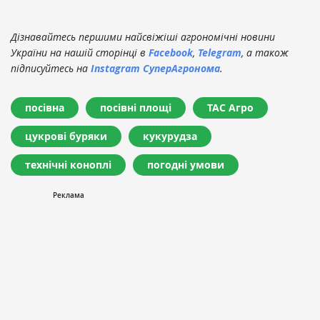
Дізнавайтесь першими найсвіжіші агрономічні новини
України на нашій сторінці в
Facebook
,
Telegram
, а також
підписуйтесь на
Instagram СуперАгронома
.
посівна
посівні площі
ТАС Агро
цукрові буряки
кукурудза
технічні коноплі
погодні умови