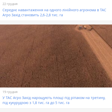
22 грудня
Середнє навантаження на одного лінійного агронома в ТАС
Агро Захід становить 2,6-2,8 тис. га
19 грудня
У ТАС Агро Захід нарощують площі під ріпаком на третину,
під кукурудзою з 1,8 тис. га до 5 тис. га