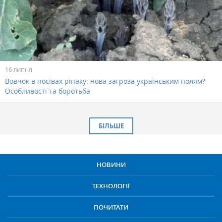
16 липня
Вовчок в посівах ріпаку: нова загроза українським полям?
Особливості та боротьба
БІЛЬШЕ
НОВИНИ
ТЕХНОЛОГІЇ
ПОЧИТАТИ