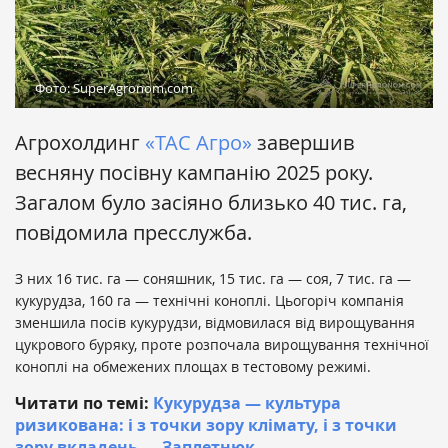
Фото: SuperAgronom.com
Агрохолдинг
«ТАС Агро»
завершив
весняну посівну кампанію 2025 року.
Загалом було засіяно близько 40 тис. га,
повідомила пресслужба.
З них 16 тис. га — соняшник, 15 тис. га — соя, 7 тис. га —
кукурудза, 160 га — технічні коноплі. Цьогоріч компанія
зменшила посів кукурудзи, відмовилася від вирощування
цукрового буряку, проте розпочала вирощування технічної
коноплі на обмежених площах в тестовому режимі.
Читати по темі:
Кукурудза — культура
ризикована: і з точки зору клімату, і з точки
зору вкладень — Заплетнюк