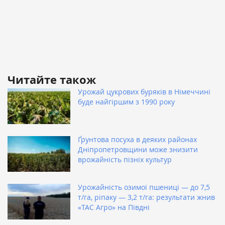
Читайте також
Урожай цукрових буряків в Німеччині
буде найгіршим з 1990 року
Ґрунтова посуха в деяких районах
Дніпропетровщини може знизити
врожайність пізніх культур
Урожайність озимої пшениці — до 7,5
т/га, ріпаку — 3,2 т/га: результати жнив
«ТАС Агро» на Півдні