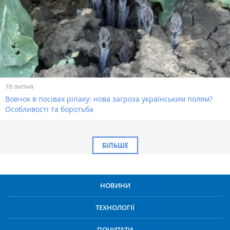
16 липня
Вовчок в посівах ріпаку: нова загроза українським полям?
Особливості та боротьба
БІЛЬШЕ
НОВИНИ
ТЕХНОЛОГІЇ
ПОЧИТАТИ