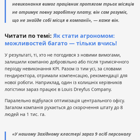
невиконання вимог працівник протягом трьох місяців
не отримує повну заробітну плату, він сам розуміє,
що не знайде собі місця в компанії
», — каже він.
Читати по темі:
Як стати агрономом:
можливостей багато — тільки вчись!
У результаті, ті, хто не погодився з новими вимогами,
залишили компанію добровільно або після тримісячного
періоду невиконання KPI. Разом із тим усі, за словами
гендиректора, отримали компенсацію, рекомендації для
нової роботи. Наприклад, один із колишніх керівників
логістики зараз працює в Louis Dreyfus Company.
Паралельно відбулася оптимізація центрального офісу.
Загалом компанія рухається до скорочення штату до 8
людей на 1 тис. га.
«
У нашому Західному кластері зараз 9 осіб персоналу