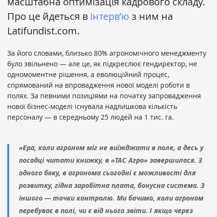
масштабна оптимізація кадрового складу.
Про це йдеться в
інтерв’ю
з ним на
Latifundist.com.
За його словами, близько 80% агрономічного менеджменту
було звільнено — але це, як підкреслює гендиректор, не
одномоментне рішення, а еволюційний процес,
спрямований на впровадження нової моделі роботи в
полях.
За певними позиціями на початку запровадження
нової бізнес-моделі існувала надлишкова кількість
персоналу — в середньому 25 людей на 1 тис. га.
«Е
ра, коли агроном міг не виїжджати в поле, а десь у
посадці читати книжку, в «ТАС Агро» завершилася. З
одного боку, в агронома сьогодні є можливості для
розвитку, гідна заробітна плата, бонусна система. З
іншого — точки контролю. Ми бачимо, коли агроном
перебуває в полі, чи є від нього звіти. І якщо через