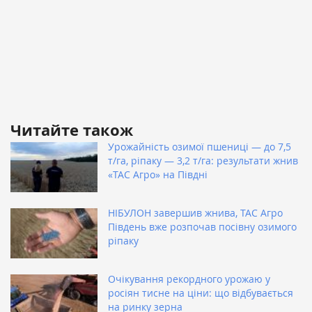
Читайте також
Урожайність озимої пшениці — до 7,5
т/га, ріпаку — 3,2 т/га: результати жнив
«ТАС Агро» на Півдні
НІБУЛОН завершив жнива, ТАС Агро
Південь вже розпочав посівну озимого
ріпаку
Очікування рекордного урожаю у
росіян тисне на ціни: що відбувається
на ринку зерна