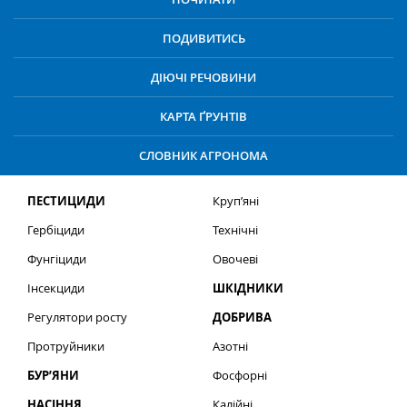
ПОДИВИТИСЬ
ДІЮЧІ РЕЧОВИНИ
КАРТА ҐРУНТІВ
СЛОВНИК АГРОНОМА
ПЕСТИЦИДИ
Круп’яні
Гербіциди
Технічні
Фунгіциди
Овочеві
Інсекциди
ШКІДНИКИ
Регулятори росту
ДОБРИВА
Протруйники
Азотні
БУР’ЯНИ
Фосфорні
НАСІННЯ
Калійні