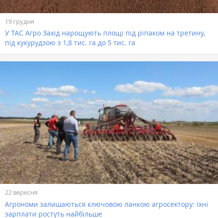
19 грудня
У ТАС Агро Захід нарощують площі під ріпаком на третину,
під кукурудзою з 1,8 тис. га до 5 тис. га
22 вересня
Агрономи залишаються ключовою ланкою агросектору: їхні
зарплати ростуть найбільше