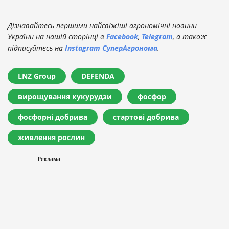
Дізнавайтесь першими найсвіжіші агрономічні новини
України на нашій сторінці в
Facebook
,
Telegram
, а також
підписуйтесь на
Instagram СуперАгронома
.
LNZ Group
DEFENDA
вирощування кукурудзи
фосфор
фосфорні добрива
стартові добрива
живлення рослин