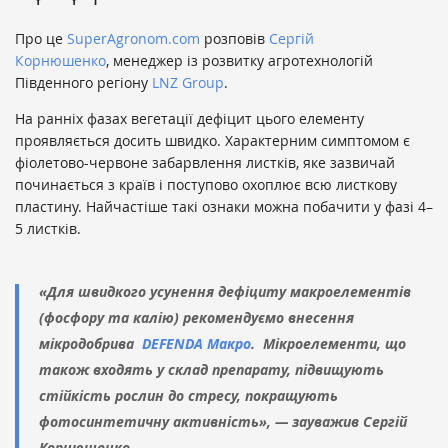
Про це
SuperAgronom.com
розповів
Сергій
Корнюшенко
, менеджер із розвитку агротехнологій
Південного регіону
LNZ Group
.
На ранніх фазах вегетації дефіцит цього елементу
проявляється досить швидко. Характерним симптомом є
фіолетово-червоне забарвлення листків, яке зазвичай
починається з країв і поступово охоплює всю листкову
пластину. Найчастіше такі ознаки можна побачити у фазі 4–
5 листків.
«Для швидкого усунення дефіциту макроелементів
(фосфору та калію) рекомендуємо внесення
мікродобрива
DEFENDA Макро
.
Мікроелементи, що
також входять у склад препарату, підвищують
стійкість рослин до стресу, покращують
фотосинтетичну активність», — зауважив Сергій
Корнюшенко.