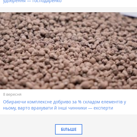
удобрення — Господаренко
8 вересня
Обираючи комплексне добриво за % складом елементів у
ньому, варто врахувати й інші чинники — експерти
БІЛЬШЕ