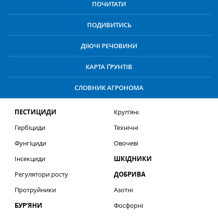
ПОЧИТАТИ
ПОДИВИТИСЬ
ДІЮЧІ РЕЧОВИНИ
КАРТА ҐРУНТІВ
СЛОВНИК АГРОНОМА
ПЕСТИЦИДИ
Круп’яні
Гербіциди
Технічні
Фунгіциди
Овочеві
Інсекциди
ШКІДНИКИ
Регулятори росту
ДОБРИВА
Протруйники
Азотні
БУР’ЯНИ
Фосфорні