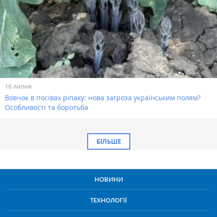
16 липня
Вовчок в посівах ріпаку: нова загроза українським полям?
Особливості та боротьба
БІЛЬШЕ
НОВИНИ
ТЕХНОЛОГІЇ