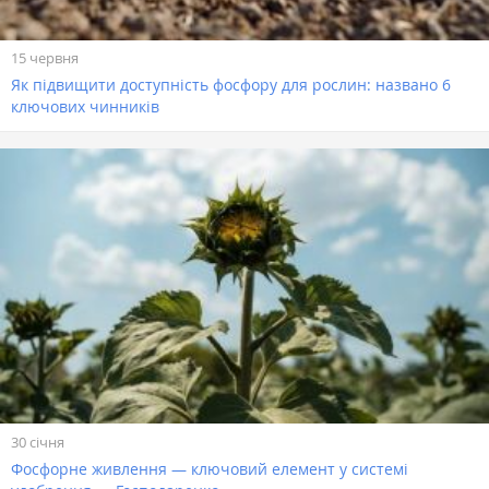
15 червня
Як підвищити доступність фосфору для рослин: названо 6
ключових чинників
30 січня
Фосфорне живлення — ключовий елемент у системі