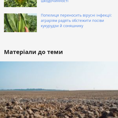
шкодочинності
Попелиця переносить вірусні інфекції:
аграріям радять обстежити посіви
кукурудзи й соняшнику
Матеріали до теми