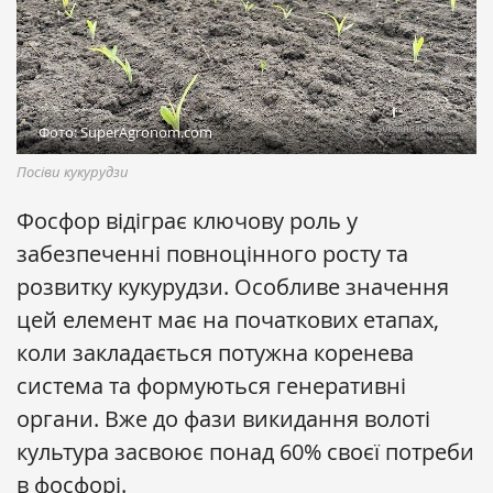
Фото: SuperAgronom.com
Посіви кукурудзи
Фосфор відіграє ключову роль у
забезпеченні повноцінного росту та
розвитку кукурудзи. Особливе значення
цей елемент має на початкових етапах,
коли закладається потужна коренева
система та формуються генеративні
органи. Вже до фази викидання волоті
культура засвоює понад 60% своєї потреби
в фосфорі.