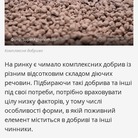
Фото: SuperAgronom.com
Комплексне добриво
На ринку є чимало комплексних добрив із
різним відсотковим складом діючих
речовин. Підбираючи такі добрива та інші
під свої потреби, потрібно враховувати
цілу низку факторів, у тому числі
особливості форми, в якій поживний
елемент міститься в добриві та інші
чинники.