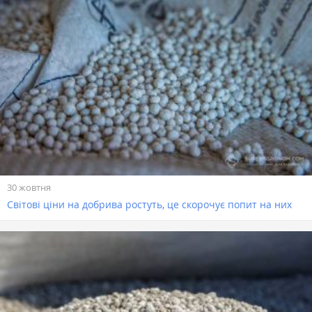
30 жовтня
Світові ціни на добрива ростуть, це скорочує попит на них