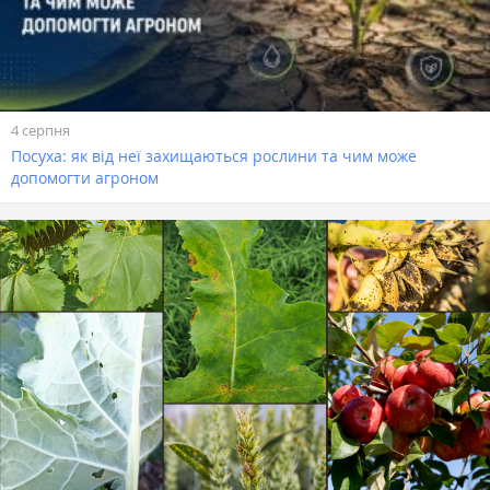
4 серпня
Посуха: як від неї захищаються рослини та чим може
допомогти агроном