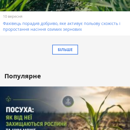
10 вересня
Фахівець порадив добриво, яке активує польову схожість і
проростання насіння озимих зернових
БІЛЬШЕ
Популярне