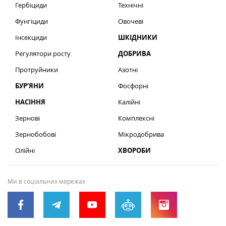
Гербіциди
Технічні
Фунгіциди
Овочеві
Інсекциди
ШКІДНИКИ
Регулятори росту
ДОБРИВА
Протруйники
Азотні
БУР’ЯНИ
Фосфорні
НАСІННЯ
Калійні
Зернові
Комплексні
Зернобобові
Мікродобрива
Олійні
ХВОРОБИ
Ми в соціальних мережах