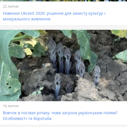
22 липня
Новинки Ukravit 2026: рішення для захисту культур і
мінерального живлення
16 липня
Вовчок в посівах ріпаку: нова загроза українським полям?
Особливості та боротьба