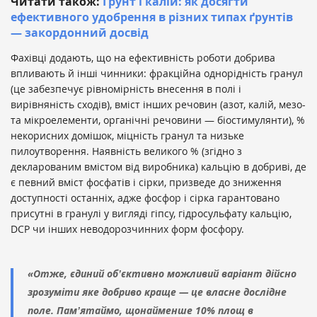
Читати також:
Ґрунт і калій: як досягти
ефективного удобрення в різних типах ґрунтів
— закордонний досвід
Фахівці додають, що на ефективність роботи добрива
впливають й інші чинники: фракційна однорідність гранул
(це забезпечує рівномірність внесення в полі і
вирівняність сходів), вміст інших речовин (азот, калій, мезо-
та мікроелементи, органічні речовини — біостимулянти), %
некорисних домішок, міцність гранул та низьке
пилоутворення. Наявність великого % (згідно з
декларованим вмістом від виробника) кальцію в добриві, де
є певний вміст фосфатів і сірки, призведе до зниження
доступності останніх, адже фосфор і сірка гарантовано
присутні в гранулі у вигляді гіпсу, гідросульфату кальцію,
DCP чи інших неводорозчинних форм фосфору.
«Отже, єдиний обʼєктивно можливий варіант дійсно
зрозуміти яке добриво краще — це власне дослідне
поле. Памʼятаймо, щонайменше 10% площ в