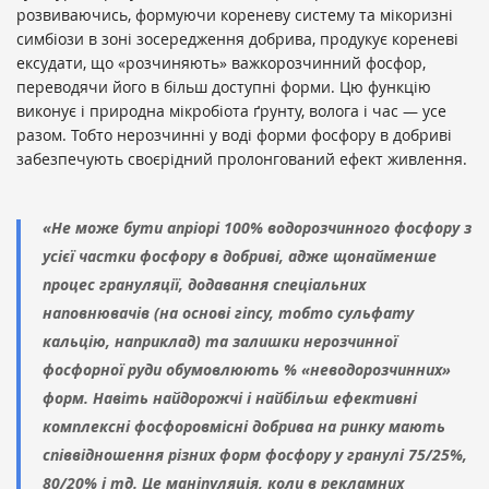
розвиваючись, формуючи кореневу систему та мікоризні
симбіози в зоні зосередження добрива, продукує кореневі
ексудати, що «розчиняють» важкорозчинний фосфор,
переводячи його в більш доступні форми. Цю функцію
виконує і природна мікробіота ґрунту, волога і час — усе
разом. Тобто нерозчинні у воді форми фосфору в добриві
забезпечують своєрідний пролонгований ефект живлення.
«Не може бути апріорі 100% водорозчинного фосфору з
усієї частки фосфору в добриві, адже щонайменше
процес грануляції, додавання спеціальних
наповнювачів (на основі гіпсу, тобто сульфату
кальцію, наприклад) та залишки нерозчинної
фосфорної руди обумовлюють % «неводорозчинних»
форм. Навіть найдорожчі і найбільш ефективні
комплексні фосфоровмісні добрива на ринку мають
співвідношення різних форм фосфору у гранулі 75/25%,
80/20% і тд. Це маніпуляція, коли в рекламних