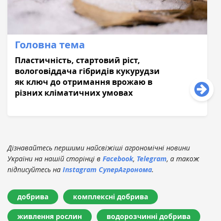
Головна тема
Пластичність, стартовий ріст,
вологовіддача гібридів кукурудзи
як ключ до отримання врожаю в
різних кліматичних умовах
Дізнавайтесь першими найсвіжіші агрономічні новини
України на нашій сторінці в
Facebook
,
Telegram
, а також
підписуйтесь на
Instagram СуперАгронома
.
добрива
комплексні добрива
живлення рослин
водорозчинні добрива