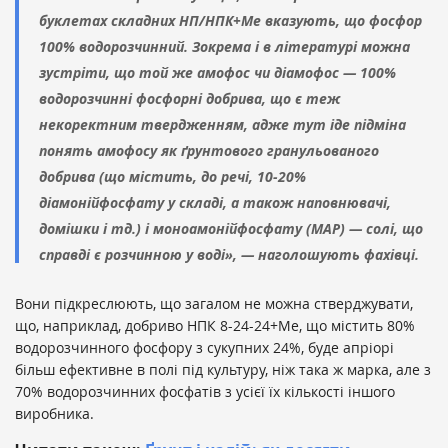
буклетах складних НП/НПК+Ме вказують, що фосфор
100% водорозчинний. Зокрема і в літературі можна
зустріти, що той же амофос чи діамофос — 100%
водорозчинні фосфорні добрива, що є теж
некоректним твердженням, адже тут іде підміна
понять амофосу як ґрунтового гранульованого
добрива (що містить, до речі, 10-20%
діамонійфосфату у складі, а також наповнювачі,
домішки і тд.) і моноамонійфосфату (МАР) — солі, що
справді є розчинною у воді», — наголошують фахівці.
Вони підкреслюють, що загалом не можна стверджувати,
що, наприклад, добриво НПК 8-24-24+Ме, що містить 80%
водорозчинного фосфору з сукупних 24%, буде апріорі
більш ефективне в полі під культуру, ніж така ж марка, але з
70% водорозчинних фосфатів з усієї їх кількості іншого
виробника.