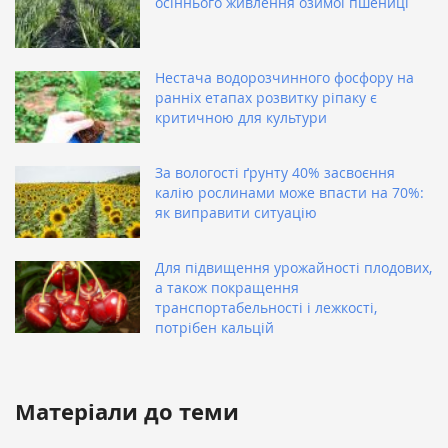
осіннього живлення озимої пшениці
Нестача водорозчинного фосфору на
ранніх етапах розвитку ріпаку є
критичною для культури
За вологості ґрунту 40% засвоєння
калію рослинами може впасти на 70%:
як виправити ситуацію
Для підвищення урожайності плодових,
а також покращення
транспортабельності і лежкості,
потрібен кальцій
Матеріали до теми