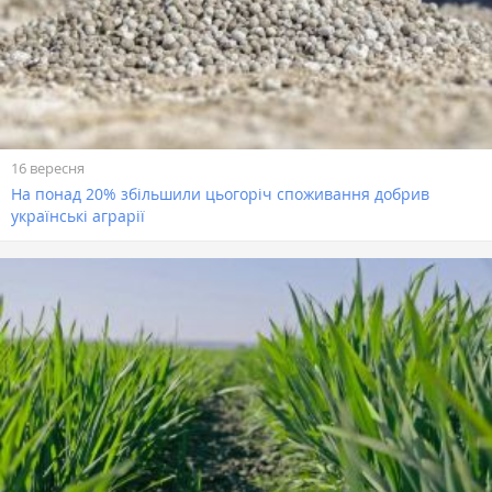
16 вересня
На понад 20% збільшили цьогоріч споживання добрив
українські аграрії