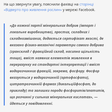
На що звернути увагу, пояснили фахівці на
сторінці
«Відверто про живлення рослин»
у мережі Facebook.
«До кожної партії мінеральних добрив (імпорт і
локальне виробництво), простих, складних і
складнозмішаних, додається сертифікат якості, де
вказано фізико-механічні параметри самого добрива
(грансклад / фракційний склад, насипна щільність
тощо), вміст наявних елементів живлення в
перерахунку на стандартні інтерпретації і вміст
водорозчинних фракцій, зокрема, фосфору. Фосфор
вказується у водорозчинній (ортофосфати),
цитратрозчинній формах (дикальційфосфат, до
прикладу) та залишки породи фосфоритів/апатитів,
що розчинні у сильних мінеральних кислотах», —
йдеться у повідомленні.