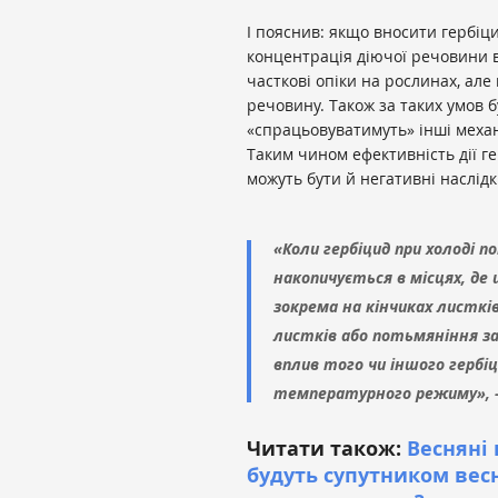
І пояснив: якщо вносити гербіци
концентрація діючої речовини в
часткові опіки на рослинах, але
речовину. Також за таких умов б
«спрацьовуватимуть» інші механ
Таким чином ефективність дії г
можуть бути й негативні наслідк
«Коли гербіцид при холоді 
накопичується в місцях, де
зокрема на кінчиках листкі
листків або потьмяніння за
вплив того чи іншого гербіц
температурного режиму», 
Читати також:
Весняні
будуть супутником весн