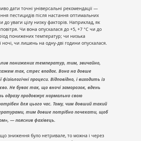
иво дати точні універсальні рекомендації —
сення пестицидів після настання оптимальних
 до уваги цілу низку факторів. Наприклад, як
овітря. Чи вона опускалася до +5, +7 °С чи до
період понижених температур; чи низька
 ночі, чи лишень на одну-дві години опускалася.
лив понижених температур, тим, звичайно,
скажем так, стрес впадає. Вона на довше
 фізіологічні процеси. Відповідно, і виходить із
во. Не буває так, що вночі заморозок, вдень
нь одразу продовжує нормально свою
 потрібен для цього час. Тому, чим довший такий
ературами, тим довше потрібно почекати, щоб
ом», — пояснив фахівець.
якщо зниження було нетривале, то можна і через