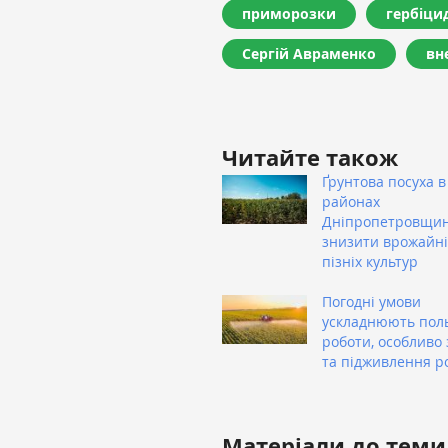
приморозки
гербіци
Сергій Авраменко
вн
Читайте також
Ґрунтова посуха в
районах
Дніпропетровщи
знизити врожайні
пізніх культур
Погодні умови
ускладнюють пол
роботи, особливо 
та підживлення р
Матеріали до теми