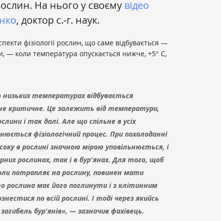
рослин. На нього у своєму
відео
нко
, доктор с.-г. наук.
пекти фізіології рослин, що саме відбувається —
ми, — коли температура опускається нижче, +5° С,
о низьких температурах відбувається
 не критичне. Це залежить від температури,
ослини і так далі. Але що спільне в усіх
ьнюється фізіологічний процес. При похолоданні
соку в рослині значною мірою уповільнюється, і
рних рослинах, так і в бур'янах. Для того, щоб
 коли потрапляє на рослину, повинен мати
о рослина має його поглинути і з клітинним
знестися по всій рослині. І тоді через якийсь
загибель бур'янів», — зазначив фахівець.