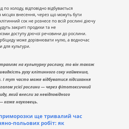
д по холоду, відповідно відбувається
 місцях внесення, через що можуть бути
 клітинний сок не рознесе по всій рослині діючу
удуть закриті продихи та не
ізми доступу діючої речовини до рослини.
ербіциду може дорівнювати нулю, а водночас
и для культури.
потрапляє на культурну рослину, то він також
 швидкість руху клітинного соку найменша,
в. І тут часто може відбуватися підсихання
галом усієї рослини — через фітотоксичний
иду, який внесли за невідповідного
— каже науковець.
 приморозки ще тривалий час
яно-польових робіт: як