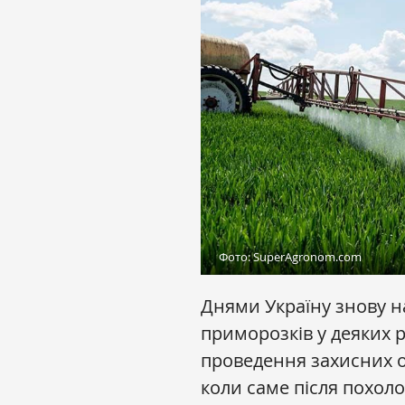
Фото: SuperAgronom.com
Днями Україну знову н
приморозків у деяких р
проведення захисних о
коли саме після похол