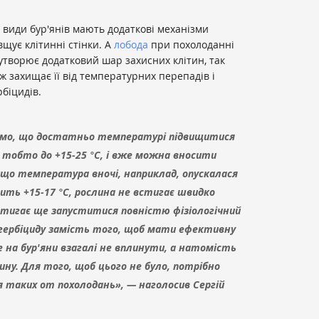
кі види бур'янів мають додаткові механізми
щує клітинні стінки. А
лобода
при похолоданні
творює додатковий шар захисних клітин, так
ж захищає її від температурних перепадів і
рбіцидів.
ємо, що достатньо температурі підвищитися
 тобто до +15-25 °C, і вже можна вносити
Якщо температура вночі, наприклад, опускалася
вить +15-17 °С, рослина не встигає швидко
встигає ще запуститися повністю фізіологічний
я гербіциду замість того, щоб мати ефективну
е на бур'яни взагалі не вплинути, а натомість
ну. Для того, щоб цього не було, потрібно
ля таких от похолодань», — наголосив Сергій