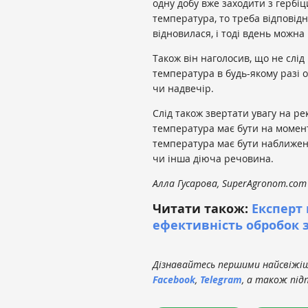
одну добу вже заходити з гербіц
температура, то треба відповід
відновилася, і тоді вдень можна 
Також він наголосив, що не слід
температура в будь-якому разі 
чи надвечір.
Слід також звертати увагу на р
температура має бути на момент
температура має бути наближено
чи інша діюча речовина.
Алла Гусарова, SuperAgronom.com
Читати також:
Експерт
ефективність обробок 
Дізнавайтесь першими найсвіжіші
Facebook
,
Telegram
, а також під