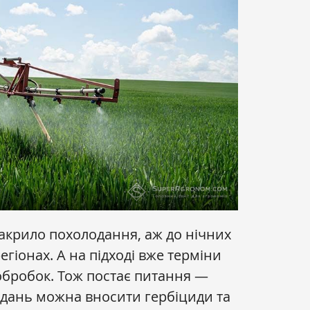
акрило похолодання, аж до нічних
егіонах. А на підході вже терміни
бробок. Тож постає питання —
одань можна вносити гербіциди та