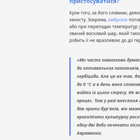
пристосуватися?
Крім того, за його словами, дея
захисту. Зокрема,
амброзія
потов
або при перепадах температур у
званий восковий шар, який тако
робить її не вразливою до дії ге
«Ми часто помилково дума
до оптимальних показників,
гербіциди. Але це не так. 
до 0 °С а в день вона стано
вийти із цього стресу. Не 
процес. Тож у разі внесенн
дію проти бур'янів, він мож
пригнітити культурну росли
одну-дві доби почекати піс
Авраменко.