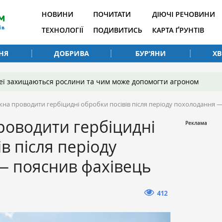
НОВИНИ
ПОЧИТАТИ
ДІЮЧІ РЕЧОВИНИ
ТЕХНОЛОГІЇ
ПОДИВИТИСЬ
КАРТА ҐРУНТІВ
НЯ
ДОБРИВА
БУР’ЯНИ
Х
 неї захищаються рослини та чим може допомогти агроном
на проводити гербіцидні обробки посівів після періоду похолодання 
роводити гербіцидні
в після періоду
— пояснив фахівець
412