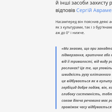
й інші засоби захисту 
відповів
Сергій Авраме
Насамперед він пояснив деякі ас
як з культурами, так і з бур'яна
аж до 0° і нижче.
«Ми знаємо, що при занадт
підмерзання, критичне або
від її тривалості, від виду р
рослинах? Це те, що уповіл
швидкість руху клітинного 
це відбувається як в культу
гербіцид добре подіяв, він,
глибоку системність, тобт
соком діюча речовина має ро
проміжок часу відбувається 