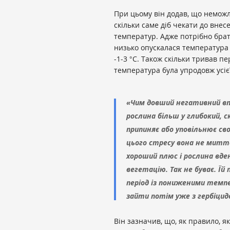
При цьому він додав, що неможл
скільки саме діб чекати до вне
температур. Адже потрібно брати
низько опускалася температура п
-1-3 °С. Також скільки тривав 
температура була упродовж усієї
«Чим довший негативний вп
рослина більш у глибокий, 
припиняє або уповільнює свої
цього стресу вона не миттє
хороший плюс і рослина вде
вегетацію. Так не буває. Їй
період із пониженими темп
зайти потім уже з гербіцид
Він зазначив, що, як правило, 