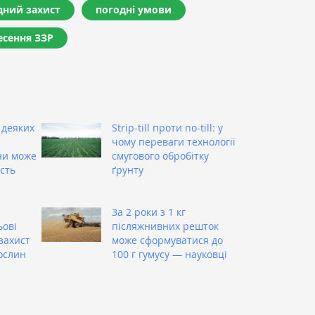
дний захист
погодні умови
есення ЗЗР
 деяких
Strip-till проти no-till: у
чому переваги технології
ни може
смугового обробітку
сть
ґрунту
За 2 роки з 1 кг
ьові
післяжнивних решток
захист
може сформуватися до
ослин
100 г гумусу — науковці