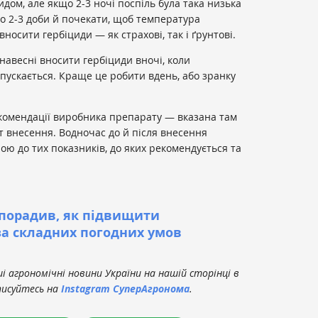
идом, але якщо 2-3 ночі поспіль була така низька
но 2-3 доби й почекати, щоб температура
вносити гербіциди — як страхові, так і ґрунтові.
 навесні вносити гербіциди вночі, коли
опускається. Краще це робити вдень, або зранку
екомендації виробника препарату — вказана там
 внесення. Водночас до й після внесення
ю до тих показників, до яких рекомендується та
 порадив, як підвищити
за складних погодних умов
 агрономічні новини України на нашій сторінці в
писуйтесь на
Instagram СуперАгронома
.