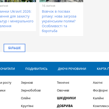
липня
16 липня
инки Ukravit 2026:
Вовчок в посівах
шення для захисту
ріпаку: нова загроза
ьтур і мінерального
українським полям?
влення
Особливості та
боротьба
БІЛЬШЕ
ОЧИТАТИ
ПОДИВИТИСЬ
ДІЮЧІ РЕЧОВИНИ
КАРТА 
и росту
Зернові
Технічні
Азотні
ики
Зернобобові
Овочеві
Фосфорні
Олійні
ШКІДНИКИ
Калійні
Круп’яні
ДОБРИВА
Комплексн