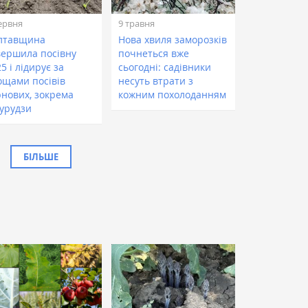
ервня
9 травня
лтавщина
Нова хвиля заморозків
вершила посівну
почнеться вже
5 і лідирує за
сьогодні: садівники
ощами посівів
несуть втрати з
рнових, зокрема
кожним похолоданням
курудзи
БІЛЬШЕ