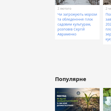
2 лютого
2 ч
Чи загрожують морози
По
та обледеніння гілок
за
садовим культурам,
202
розповів Сергій
пл
Авраменко
зе
ку
Популярне