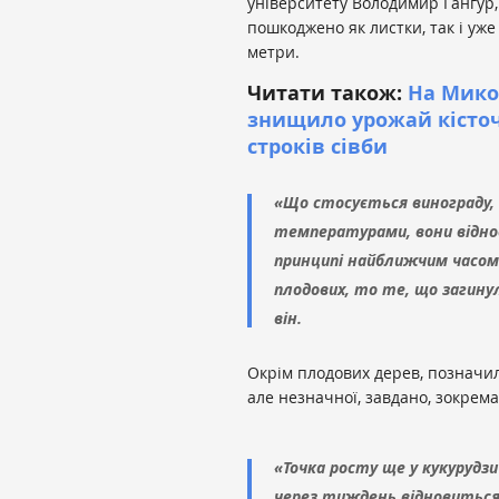
університету Володимир Гангур
пошкоджено як листки, так і уж
метри.
Читати також:
На Мико
знищило урожай кісточ
строків сівби
«Що стосується винограду, 
температурами, вони відновл
принципі найближчим часо
плодових, то те, що загину
він.
Окрім плодових дерев, позначи
але незначної, завдано, зокрема
«Точка росту ще у кукурудзи 
через тиждень відновиться