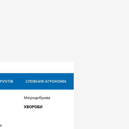
ҐРУНТІВ
СЛОВНИК АГРОНОМА
Мікродобрива
ХВОРОБИ
і