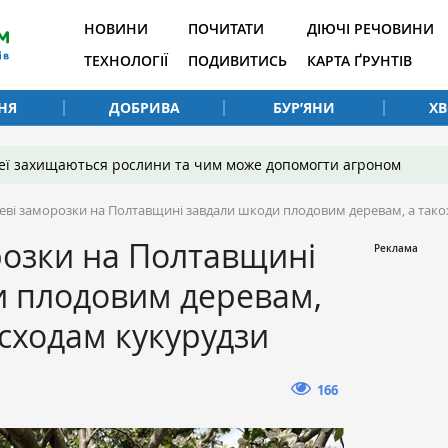
НОВИНИ
ПОЧИТАТИ
ДІЮЧІ РЕЧОВИНИ
ТЕХНОЛОГІЇ
ПОДИВИТИСЬ
КАРТА ҐРУНТІВ
НЯ
ДОБРИВА
БУР’ЯНИ
Х
 неї захищаються рослини та чим може допомогти агроном
неві заморозки на Полтавщині завдали шкоди плодовим деревам, а так
розки на Полтавщині
и плодовим деревам,
 сходам кукурудзи
166