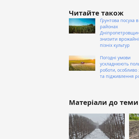
Читайте також
Ґрунтова посуха в
районах
Дніпропетровщи
знизити врожайні
пізніх культур
Погодні умови
ускладнюють пол
роботи, особливо 
та підживлення р
Матеріали до теми