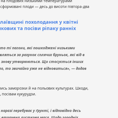
, на плодових низькими температурами
е сформовані плоди — десь до висоти півтора-два
лаївщині похолодання у квітні
кових та посіви ріпаку ранніх
то ті пагони, які пошкоджені низькими
яться за рахунок сплячих бруньок, які від в
м знову утворюються. Що стосується інших
ло, то звичайно уже не відновиться», — додав
лись заморозки й на
польових культурах. Шкоди,
, посівам кукурудзи.
наразі перебуває у ґрунті, і відповідно десь
 втрачена листкова маса. Щодо городніх