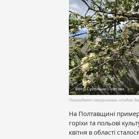
Фото: Суспільне|Полтава
Пошкоджені заморозками плодові де
На Полтавщині примерз
горіхи та польові культ
квітня в області стало