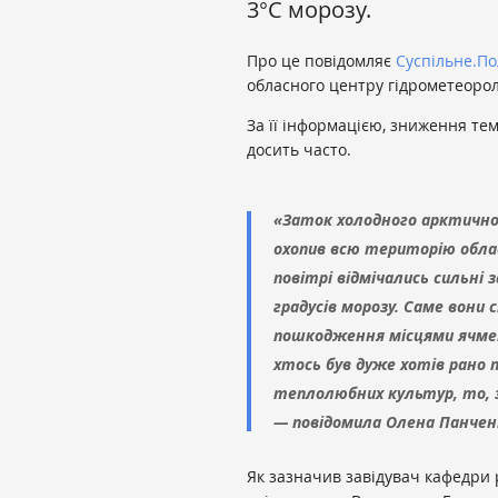
3°С морозу.
Про це повідомляє
Суспільне.По
обласного центру гідрометеорол
За її інформацією, зниження те
досить часто.
«Заток холодного арктичног
охопив всю територію облас
повітрі відмічались сильні з
градусів морозу. Саме вони
пошкодження місцями ячмен
хтось був дуже хотів рано 
теплолюбних культур, то, 
— повідомила Олена Панчен
Як зазначив завідувач кафедри