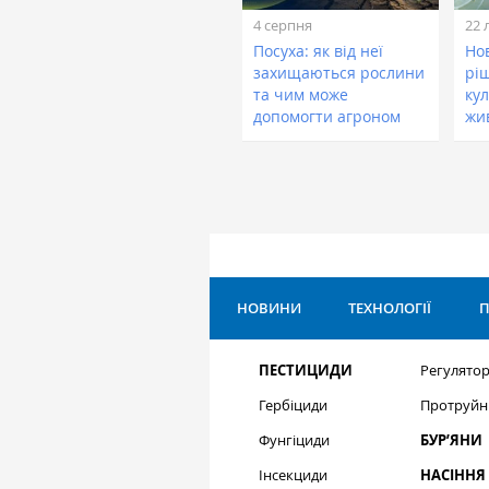
4 серпня
22 
Посуха: як від неї
Нов
захищаються рослини
рі
та чим може
кул
допомогти агроном
жи
НОВИНИ
ТЕХНОЛОГІЇ
П
ПЕСТИЦИДИ
Регулятор
Гербіциди
Протруйн
Фунгіциди
БУР’ЯНИ
Інсекциди
НАСІННЯ