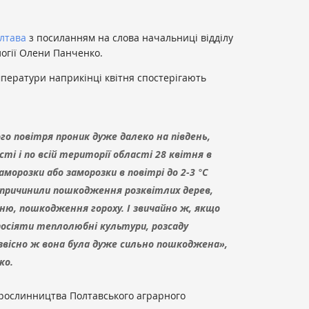
лтава
з посиланням на слова начальниці відділу
огії Олени Панченко.
мператури наприкінці квітня спостерігають
о повітря проник дуже далеко на південь,
ті і по всій території області 28 квітня в
аморозки або заморозки в повітрі до 2-3 °С
 спричинили пошкодження розквітлих дерев,
ю, пошкодження гороху. І звичайно ж, якщо
посіяти теплолюбні культури, розсаду
звісно ж вона була дуже сильно пошкоджена»,
ко.
 рослинництва Полтавського аграрного