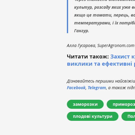
культур, розсаду яких уже 
якщо це томати, перець, в
температурами, і їх потріб
Гангур.
Алла Гусарова, SuperAgronom.com
Читати також:
Захист к
виклики та ефективні
Дізнавайтесь першими найсвіжіші
Facebook
,
Telegram
, а також під
заморозки
приморо
плодові культури
Пол