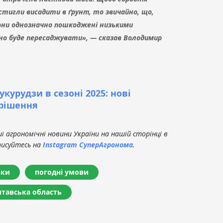
встигли висадити в ґрунт, то звичайно, що,
они однозначно пошкоджені низькими
но буде пересаджувати», — сказав Володимир
укурудзи в сезоні 2025: нові
 рішення
 агрономічні новини України на нашій сторінці в
писуйтесь на
Instagram СуперАгронома
.
зки
погодні умови
тавська область