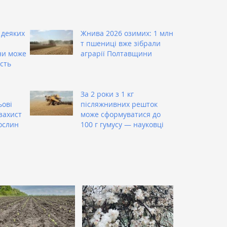
 деяких
Жнива 2026 озимих: 1 млн
т пшениці вже зібрали
ни може
аграрії Полтавщини
сть
За 2 роки з 1 кг
ьові
післяжнивних решток
захист
може сформуватися до
ослин
100 г гумусу — науковці