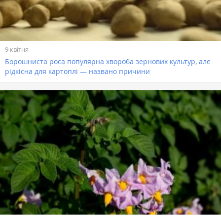
9 квітня
Борошниста роса популярна хвороба зернових культур, але
рідкісна для картоплі — названо причини