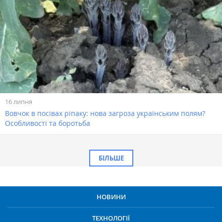
16 липня
Вовчок в посівах ріпаку: нова загроза українським полям?
Особливості та боротьба
БІЛЬШЕ
НОВИНИ
ТЕХНОЛОГІЇ