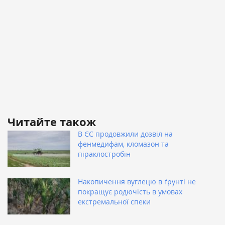
Читайте також
В ЄС продовжили дозвіл на
фенмедифам, кломазон та
піраклостробін
Накопичення вуглецю в ґрунті не
покращує родючість в умовах
екстремальної спеки