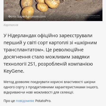
Фото: SuperAgronom.com
Картопля
У Нідерландах офіційно зареєстрували
перший у світі сорт картоплі зі «шкірним
трансплантатом». Це революційне
досягнення стало можливим завдяки
технології 2S1, розробленій компанією
KeyGene.
Метод дозволяє поєднувати корисні властивості шкірки
одного сорту з продуктивними характеристиками іншого,
відкриваючи нові можливості для селекції.
Про це
повідомляє
PotatoPro.