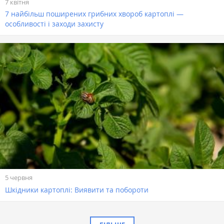
7 квітня
7 найбільш поширених грибних хвороб картоплі —
особливості і заходи захисту
5 червня
Шкідники картоплі: Виявити та побороти