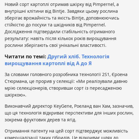
Новий сорт картоплі отримав шкірку від Pimpernel, а
внутрішні клітини від Bintje. Завдяки цьому рослина
зберігає врожайність та якість Bintje, доповнюючись
стійкістю до посухи та шкідників від Pimpernel.
Дослідження підтвердили стабільність отриманого
результату: навіть після кількох років вирощування
рослини зберігають свої унікальні властивості.
Читати по темі:
Другий хліб. Технологія
вирощування картоплі від А до Я
За словами головного розробника технології 2S1, Єроена
Стюрмана, це прорив у селекції: «Ми реалізували давню
мрію селекціонерів, створивши сорт із пересадженою
шкіркою».
Виконавчий директор KeyGene, Роеланд ван Хам, зазначив,
що ця технологія відкриває перспективи для інших рослин,
зокрема фруктових дерев та ягід.
Отримання патенту на цей сорт підтверджує можливість
комерціалізації таких гібридів. Це відкриває шлях до