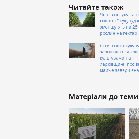
Читайте також
Через посуху густ
силосної кукурудз
зменшують на 25 
рослин на гектар
Соняшник і кукур
залишаються кл
культурами на
Харківщині: посів
майже завершена
Матеріали до теми