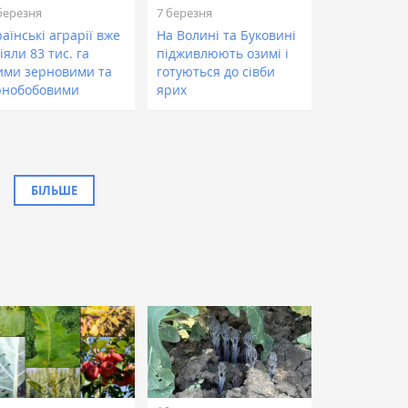
березня
7 березня
аїнські аграрії вже
На Волині та Буковині
іяли 83 тис. га
підживлюють озимі і
ими зерновими та
готуються до сівби
рнобобовими
ярих
БІЛЬШЕ