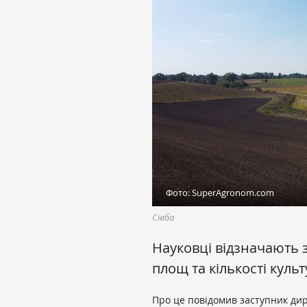
Фото: SuperAgronom.com
Сівба
Науковці відзначають 
площ та кількості культ
Про це повідомив заступник дире