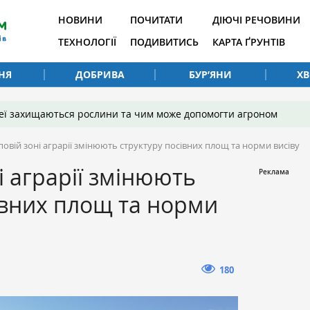
НОВИНИ
ПОЧИТАТИ
ДІЮЧІ РЕЧОВИНИ
ТЕХНОЛОГІЇ
ПОДИВИТИСЬ
КАРТА ҐРУНТІВ
НЯ
ДОБРИВА
БУР’ЯНИ
Х
 неї захищаються рослини та чим може допомогти агроном
повій зоні аграрії змінюють структуру посівних площ та норми висіву
і аграрії змінюють
івних площ та норми
180