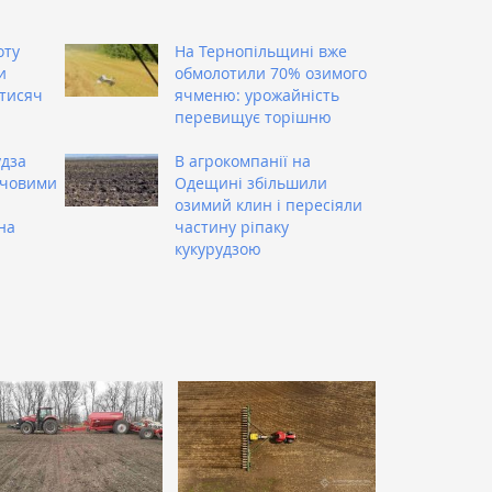
оту
На Тернопільщині вже
и
обмолотили 70% озимого
тисяч
ячменю: урожайність
перевищує торішню
удза
В агрокомпанії на
ючовими
Одещині збільшили
озимий клин і пересіяли
на
частину ріпаку
кукурудзою