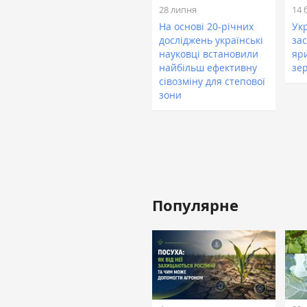
28 липня
14 
На основі 20-річних
Укр
досліджень українські
зас
науковці встановили
яр
найбільш ефективну
зе
сівозміну для степової
зони
Популярне