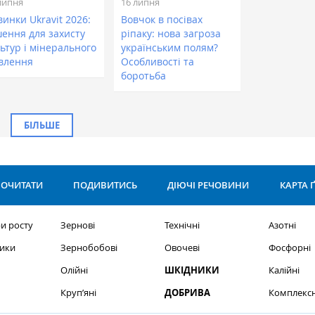
липня
16 липня
инки Ukravit 2026:
Вовчок в посівах
шення для захисту
ріпаку: нова загроза
ьтур і мінерального
українським полям?
влення
Особливості та
боротьба
БІЛЬШЕ
ОЧИТАТИ
ПОДИВИТИСЬ
ДІЮЧІ РЕЧОВИНИ
КАРТА 
и росту
Зернові
Технічні
Азотні
ики
Зернобобові
Овочеві
Фосфорні
Олійні
ШКІДНИКИ
Калійні
Круп’яні
ДОБРИВА
Комплексн