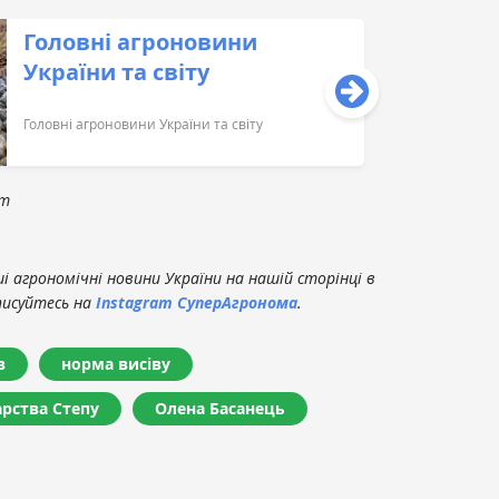
Головні агроновини
України та світу
Головні агроновини України та світу
om
 агрономічні новини України на нашій сторінці в
писуйтесь на
Instagram СуперАгронома
.
в
норма висіву
арства Степу
Олена Басанець