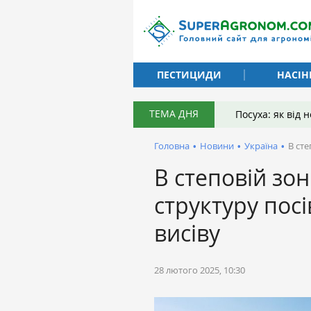
ПЕСТИЦИДИ
НАСІН
ТЕМА ДНЯ
Посуха: як від
Головна
•
Новини
•
Україна
•
В сте
В степовій зон
структуру пос
висіву
28 лютого 2025, 10:30