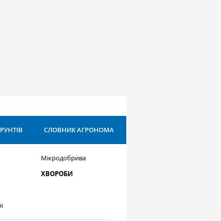
ҐРУНТІВ
СЛОВНИК АГРОНОМА
Мікродобрива
ХВОРОБИ
і