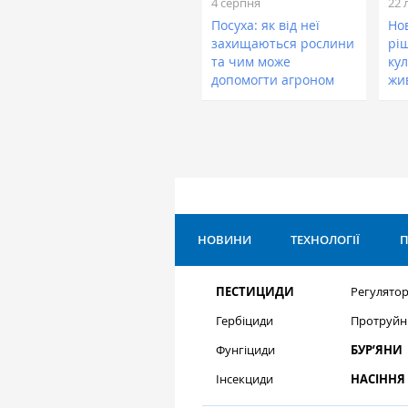
4 серпня
22 
Посуха: як від неї
Нов
захищаються рослини
рі
та чим може
кул
допомогти агроном
жи
НОВИНИ
ТЕХНОЛОГІЇ
П
ПЕСТИЦИДИ
Регулятор
Гербіциди
Протруйн
Фунгіциди
БУР’ЯНИ
Інсекциди
НАСІННЯ