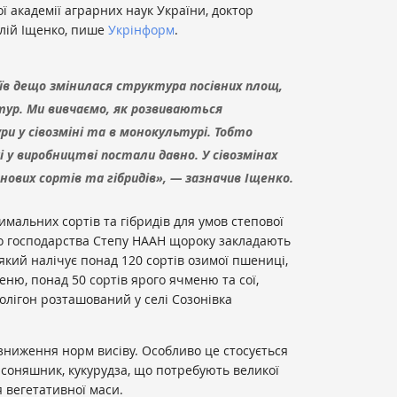
ї академії аграрних наук України, доктор
алій Іщенко, пише
Укрінформ
.
їв дещо змінилася структура посівних площ,
тур. Ми вивчаємо, як розвиваються
ри у сівозміні та в монокультурі. Тобто
і у виробництві постали давно. У сівозмінах
нових сортів та гібридів», — зазначив Іщенко.
имальних сортів та гібридів для умов степової
ого господарства Степу НААН щороку закладають
який налічує понад 120 сортів озимої пшениці,
еню, понад 50 сортів ярого ячменю та сої,
олігон розташований у селі Созонівка
 зниження норм висіву. Особливо це стосується
 соняшник, кукурудза, що потребують великої
я вегетативної маси.