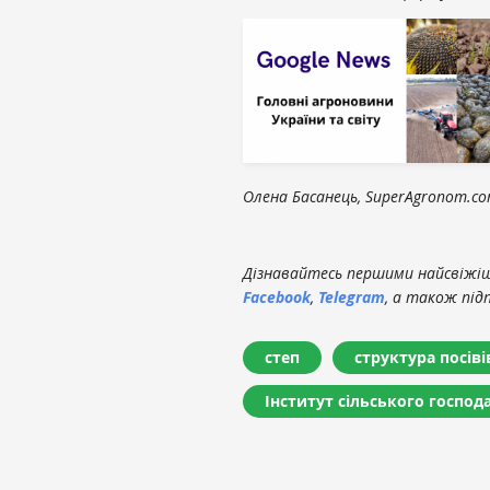
Олена Басанець, SuperAgronom.c
Дізнавайтесь першими найсвіжіші
Facebook
,
Telegram
, а також під
степ
структура посіві
Інститут сільського господ