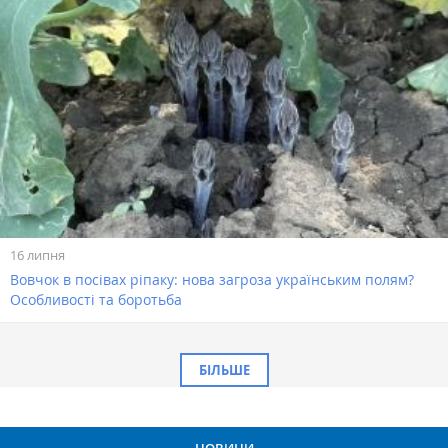
16 липня
Вовчок в посівах ріпаку: нова загроза українським полям?
Особливості та боротьба
БІЛЬШЕ