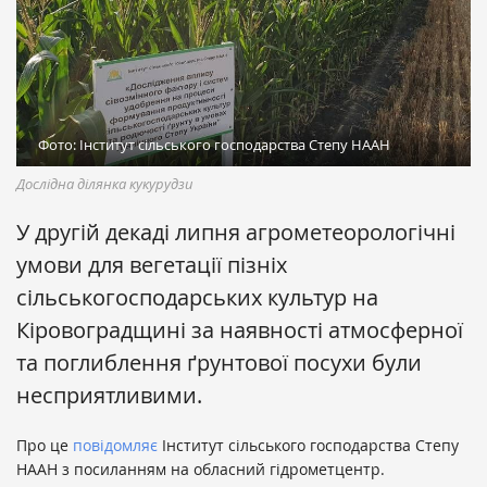
Фото: Інститут сільського господарства Степу НААН
Дослідна ділянка кукурудзи
У другій декаді липня агрометеорологічні
умови для вегетації пізніх
сільськогосподарських культур на
Кіровоградщині за наявності атмосферної
та поглиблення ґрунтової посухи були
несприятливими.
Про це
повідомляє
Інститут сільського господарства Степу
НААН з посиланням на обласний гідрометцентр.