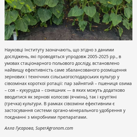
Науковці Інституту зазначають, що згідно з даними
досліджень, які проводяться упродовж 2005-2025 рр., в
умовах стаціонарного польового досліду, встановлено
найвищу ефективність саме збалансованого розміщення
зернових і технічних сільськогосподарських культур у
сівозмінах короткої ротації: пар зайнятий – пшениця озима
– соя – кукурудза – соняшник — в яких можуть додатково
вводитися як зернові колосові (ячмінь), так і круп'яні
(гречка) культури. В рамках сівозміни ефективним є
застосування системи органо-мінерального удобрення у
поєднанні з мікробними препаратами.
Алла Гусарова, SuperAgronom.com