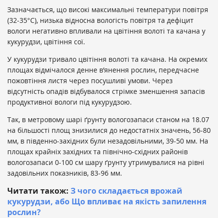
Зазначається, що високі максимальні температури повітря
(32-35°С), низька відносна вологість повітря та дефіцит
вологи негативно впливали на цвітіння волоті та качана у
кукурудзи, цвітіння сої.
У кукурудзи тривало цвітіння волоті та качана. На окремих
площах відмічалося денне в’янення рослин, передчасне
пожовтіння листя через посушливі умови. Через
відсутність опадів відбувалося стрімке зменшення запасів
продуктивної вологи під кукурудзою.
Так, в метровому шарі ґрунту вологозапаси станом на 18.07
на більшості площ знизилися до недостатніх значень, 56-80
мм, в південно-західних були незадовільними, 39-50 мм. На
площах крайніх західних та північно-східних районів
вологозапаси 0-100 см шару ґрунту утримувалися на рівні
задовільних показників, 83-96 мм.
Читати також:
З чого складається врожай
кукурудзи, або Що впливає на якість запилення
рослин?