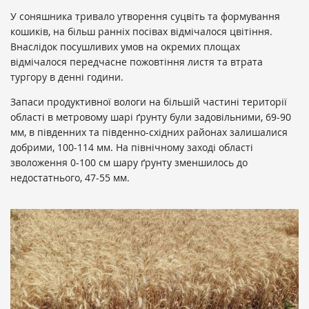
У соняшника тривало утворення суцвіть та формування
кошиків, на більш ранніх посівах відмічалося цвітіння.
Внаслідок посушливих умов на окремих площах
відмічалося передчасне пожовтіння листя та втрата
тургору в денні години.
Запаси продуктивної вологи на більшій частині території
області в метровому шарі ґрунту були задовільними, 69-90
мм, в південних та південно-східних районах залишалися
добрими, 100-114 мм. На північному заході області
зволоження 0-100 см шару ґрунту зменшилось до
недостатнього, 47-55 мм.