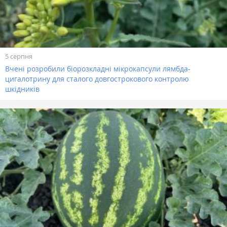
5 серпня
Вчені розробили біорозкладні мікрокапсули лямбда-
цигалотрину для сталого довгострокового контролю
шкідників