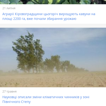
21 липня
Аграрії Кіровоградщини цьогоріч вирощують кавуни на
площі 2200 га, вже почали збирання урожаю
27 травня
Науковці описали зміни кліматичних чинників у зоні
Північного Степу