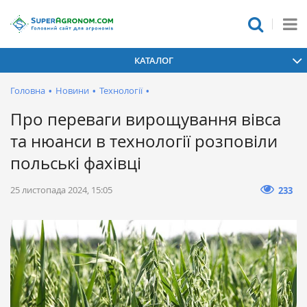
КАТАЛОГ
Головна
•
Новини
•
Технології
•
Про переваги вирощування вівса
та нюанси в технології розповіли
польські фахівці
25 листопада 2024, 15:05
233