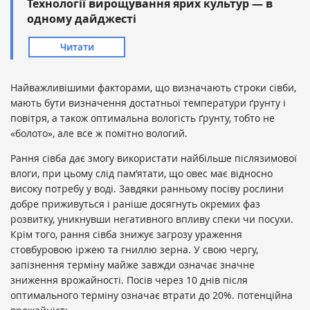
Технології вирощування ярих культур — в
одному дайджесті
Читати
Найважливішими факторами, що визначають строки сівби,
мають бути визначення достатньої температури ґрунту і
повітря, а також оптимальна вологість ґрунту, тобто не
«болото», але все ж помітно вологий.
Рання сівба дає змогу використати найбільше післязимової
влоги, при цьому слід пам’ятати, що овес має відносно
високу потребу у воді. Завдяки ранньому посіву рослини
добре приживуться і раніше досягнуть окремих фаз
розвитку, уникнувши негативного впливу спеки чи посухи.
Крім того, рання сівба знижує загрозу ураження
стовбуровою іржею та гниллю зерна. У свою чергу,
запізнення терміну майже завжди означає значне
зниження врожайності. Посів через 10 днів після
оптимального терміну означає втрати до 20%. потенційна