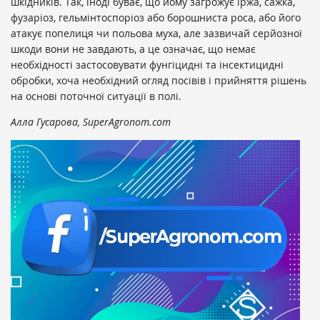
шкідників. Так, іноді буває, що йому загрожує іржа, сажка,
фузаріоз, гельмінтоспоріоз або борошниста роса, або його
атакує попелиця чи польова муха, але зазвичай серйозної
шкоди вони не завдають, а це означає, що немає
необхідності застосовувати фунгіцидні та інсектицидні
обробки, хоча необхідний огляд посівів і прийняття рішень
на основі поточної ситуації в полі.
Алла Гусарова, SuperAgronom.com