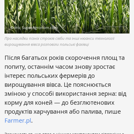
Фото: SuperAgronom.com
Про наслідки пізніх строків сівби та інші нюанси технології
вирощування вівса розповіли польські фахівці
Після багатьох років скорочення площ та
попиту, останнім часом знову зростає
інтерес польських фермерів до
вирощування вівса. Це пояснюється
зміною у способі використання зерна: від
корму для коней — до безглютенових
продуктів харчування або палива, пише
Farmer.pl
.