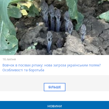
16 липня
Вовчок в посівах ріпаку: нова загроза українським полям?
Особливості та боротьба
БІЛЬШЕ
НОВИНИ