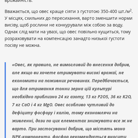
врожайність.
2
Вважається, що овес краще сіяти з густотою 350-400 шт./м
.
У місцях, схильних до пересихання, варто зменшити норми
висіву, щоб рослини не конкурували між собою за воду.
Однак слід мати на увазі, що овес повільно кущиться, тому
розраховувати на компенсацію занадто низької густоти
посіву не можна.
«Овес, як правило, не вимогливий до внесення добрив,
але якщо ви хочете отримувати високі врожаї, не
економити на поживних речовинах. Передбачається,
що для отримання тонни зерна цій культурі
необхідно приблизно 24 кг азоту, 13 кг P2O5, 36 кг K2O,
7 кг CaO і 4 кг MgO. Овес особливо чутливий до
дефіциту фосфору і калію, тому економлячи на
живленні, дози по цих елементах знижувати все ж не
варто. При застосуванні добрив, що містять моно
NPK-компоненти, фосфор рекомендується вносити