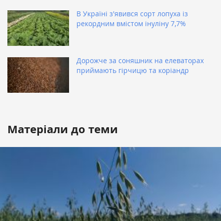
В Україні з'явився сорт лопуха із
рекордним вмістом інуліну 7,7%
Дорожче за соняшник на елеваторах
приймають гірчицю та коріандр
Матеріали до теми