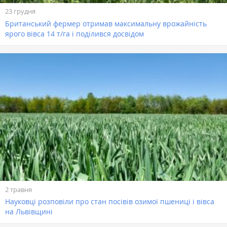
23 грудня
Британський фермер отримав максимальну врожайність
ярого вівса 14 т/га і поділився досвідом
2 травня
Науковці розповіли про стан посівів озимої пшениці і вівса
на Львівщині