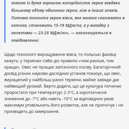
також із дуже хорошою калорійністю зерна завдяки
більшому об’єму оболонки зерна, ніж в інших злаків.
Питома теплота зерна вівса, яке можна спалювати в
котлах, становить 15-19 МДж/кг, а у випадку з
пелетами — 23-25 ​​МДж/кг», — наголошується в
повідомленні.
Щодо технології вирощування вівса, то польські фахівці
кажуть: у термінах сівби діє правило «чим раніше, тим
краще». Овес не прощає запізнілого посіву. Багаторічний
досвід різних науково-дослідних установ показує, що овес,
вирощений у найбільш ранні терміни, майже завжди дає
найвищий урожай. Варто додати, що ця культура починає
проростати при температурі 2-3°C, а короткочасне
зниження до -7°C або навіть -10°C за відповідних умов
максимум уповільнить його розвиток, але не пригнічує і не
призводять до замерзання.