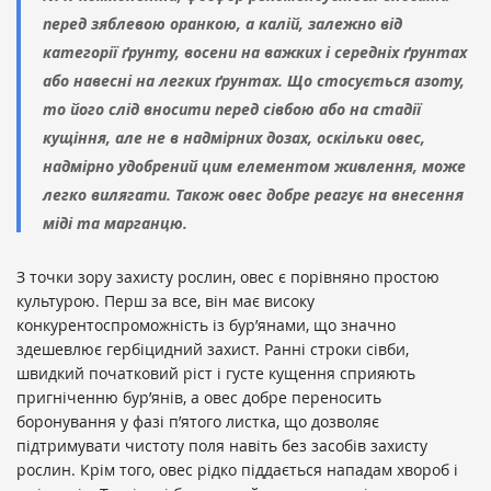
перед зяблевою оранкою, а калій, залежно від
категорії ґрунту, восени на важких і середніх ґрунтах
або навесні на легких ґрунтах. Що стосується азоту,
то його слід вносити перед сівбою або на стадії
кущіння, але не в надмірних дозах, оскільки овес,
надмірно удобрений цим елементом живлення, може
легко вилягати. Також овес добре реагує на внесення
міді та марганцю.
З точки зору захисту рослин, овес є порівняно простою
культурою. Перш за все, він має високу
конкурентоспроможність із бур’янами, що значно
здешевлює гербіцидний захист. Ранні строки сівби,
швидкий початковий ріст і густе кущення сприяють
пригніченню бур’янів, а овес добре переносить
боронування у фазі п’ятого листка, що дозволяє
підтримувати чистоту поля навіть без засобів захисту
рослин. Крім того, овес рідко піддається нападам хвороб і