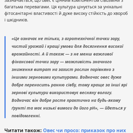
Зазначається, що овес є цінним компонентом сівозміни з
багатьма перевагами. Ця культура цінується за унікальні
фітосанітарні властивості й дуже високу стійкість до хвороб
і шкідників.
«Це означає не тільки, з агротехнічної точки зору,
чистий урожай і кращі умови для досягнення високої
врожайності. А й також — з не менш важливої ​​
фінансової точки зору — можливість значного
зниження витрат на захист рослин порівняно з
іншими зерновими культурами. Водночас овес дуже
добре переносить ранню сівбу, тому краще за інші ярі
зернові культури використовує весняну вологу.
Водночас він добре росте практично на будь-якому
ґрунті та має низькі вимоги до його pH», — йдеться у
повідомленні.
Читати також:
Овес чи просо: приказок про них