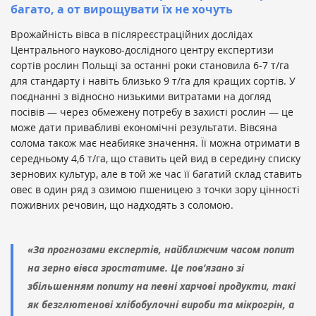
багато, а от вирощувати їх не хочуть
Врожайність вівса в післяреєстраційних дослідах
Центрального науково-дослідного центру експертизи
сортів рослин Польщі за останні роки становила 6-7 т/га
для стандарту і навіть близько 9 т/га для кращих сортів. У
поєднанні з відносно низькими витратами на догляд
посівів — через обмежену потребу в захисті рослин — це
може дати привабливі економічні результати. Вівсяна
солома також має неабияке значення. Її можна отримати в
середньому 4,6 т/га, що ставить цей вид в середину списку
зернових культур, але в той же час її багатий склад ставить
овес в один ряд з озимою пшеницею з точки зору цінності
поживних речовин, що надходять з соломою.
«За прогнозами експертів, найближчим часом попит
на зерно вівса зростатиме. Це пов’язано зі
збільшенням попиту на певні харчові продукти, такі
як безглютенові хлібобулочні вироби та мікрогрін, а