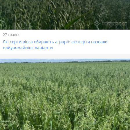
27 травня
Які сорти вівса обирають аграрії: експерти назвали
найурожайніші варіанти